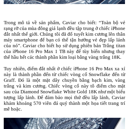
Trong mô tả về sản phẩm, Caviar cho biết: “Toàn bộ vẻ
rạng rỡ của mùa đông giá lạnh đều tập trung ở chiếc iPhone
đắt nhất thế giới. Chúng tôi đã đổ tuyết kim cương lên thân
máy smartphone để bạn có thể tận hưởng vẻ đẹp lấp lánh
của nó”. Caviar cho biết họ sử dụng phiên bản Trắng titan
của iPhone 16 Pro Max 1 TB này để tùy biến nhưng thay
thế hầu hết các thành phần kim loại bằng vàng trắng 18K.
Tuy nhiên, điểm đắt nhất ở chiếc iPhone 16 Pro Max xa xỉ
này là thành phần đến từ chiếc vòng cổ Snowflake đến từ
Graff. Đó là một mặt dây chuyền bằng bạch kim, vàng
trắng và kim cương. Chiếc vòng cổ này tô điểm cho mặt
sau của Diamond Snowflake White Gold 18K như một biểu
tượng lấp lánh. Để đảm bảo mọi thứ đều lấp lánh, Caviar
khảm khoảng 570 viên đá quý thành một họa tiết trang trí
mê hoặc.