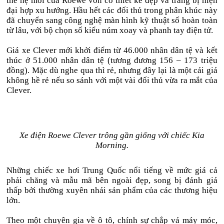
thế hệ mới của Roewe vốn có thiết kế đẹp và trang bị hiện
đại hợp xu hướng. Hầu hết các đối thủ trong phân khúc này
đã chuyển sang công nghệ màn hình kỹ thuật số hoàn toàn
từ lâu, với bộ chọn số kiểu núm xoay và phanh tay điện tử.
Giá xe Clever mới khởi điểm từ 46.000 nhân dân tệ và kết
thúc ở 51.000 nhân dân tệ (tương đương 156 – 173 triệu
đồng). Mặc dù nghe qua thì rẻ, nhưng đây lại là một cái giá
không hề rẻ nếu so sánh với một vài đối thủ vừa ra mắt của
Clever.
Xe điện Roewe Clever trông gần giống với chiếc Kia
Morning.
Những chiếc xe hơi Trung Quốc nổi tiếng về mức giá cả
phải chăng và mẫu mã bên ngoài đẹp, song bị đánh giá
thấp bởi thường xuyên nhái sản phẩm của các thương hiệu
lớn.
Theo một chuyên gia về ô tô, chính sự chắp vá máy móc,