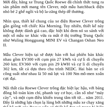
Mới đây, hãng xe Trung Quốc Roewe đã chính thức tung ra
sản phẩm mới mang tên Clever, một mẫu hatchback điện
nhỏ bé 2 ghế ngồi và bộ la-zăng thép dễ thương.
Nhìn qua, thiết kế chung của xe điện Roewe Clever trông
gần giống với chiếc Kia Morning. Tuy nhiên, thiết kế này
không được đánh giá cao, đặc biệt khi đem nó so sánh với
một số mẫu xe khác vừa ra mắt ở thị trường Trung Quốc
như Wuling Hongguang MINI EV và Changan Oshan Neo
II.
Mẫu Clever hiện tại sẽ được bán với hai phiên bản khác
nhau gồm EV300 với cụm pin 27 kWh và cự li di chuyển
260 km; EV360 với cụm pin 29 kWH và cự li di chuyển
302 km, tất cả dựa theo chu trình NEDC. Hai bản xe có
công suất như nhau là 50 mã lực và 100 Nm mô-men xoắn
cực đại.
Nội thất của Roewe Clever trông đặc biệt lạc hậu, với bảng
đồng hồ toàn kim chỉ, phanh tay cơ học, cần số như “máy
cày”, và một cụm điều khiển trung tâm tới từ… năm 2011.
Đây là những lựa chọn lạ lùng bởi những mẫu xe chạy xăng