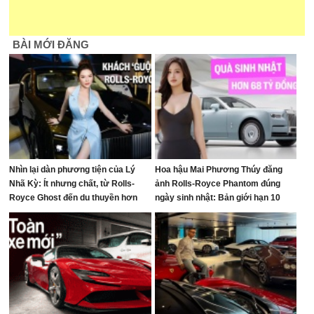
BÀI MỚI ĐĂNG
Nhìn lại dàn phương tiện của Lý
Hoa hậu Mai Phương Thúy đăng
Nhã Kỳ: Ít nhưng chất, từ Rolls-
ảnh Rolls-Royce Phantom đúng
Royce Ghost đến du thuyền hơn
ngày sinh nhật: Bản giới hạn 10
100 tỷ đồng
chiếc toàn cầu, giá quy đổi gần 68
tỷ đồng