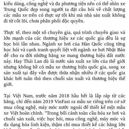
kiểu dáng, công nghệ và đa phương tiện nên có thể nhìn xe
Trung Quốc đẹp song người ta đặt câu hỏi về chất lượng
các mẫu xe trên có thực sự tốt khi mà nhà sản xuất không
đi từ cốt lõi, chưa phân phối độc quyền.
Thực tế, theo một số chuyên gia, quá trình chuyển giao và
lớn mạnh của các thương hiệu xe các quốc gia đều là sự
học hỏi lẫn nhau. Ngành xe hơi của Hàn Quốc cũng từng
học hỏi và cạnh tranh quyết liệt với ngành xe hơi Nhật Bản
để cho ra đời những hãng xe mang thương hiệu đất nước
này. Hay Thái Lan dù là nước sản xuất xe lớn của thế giới
nhưng không hề có mẫu xe thương hiệu quốc gia, song xe
sản xuất tại đây vẫn được thừa nhận nhiều ở các quốc gia
khác bởi tuân thủ theo chuỗi sản xuất và thương hiệu thế
giới.
Tại Việt Nam, trước năm 2018 hầu hết là lắp ráp từ các
hãng, chỉ đến năm 2019 VinFast ra mẫu xe riêng trên cơ sở
mua công nghệ, máy móc nước ngoài để thiết kế một mẫu
xe Việt hoàn chỉnh. "Trong bối cảnh toàn cầu hóa xe hơi và
chuỗi sản xuất, việc học hỏi, mua công nghệ, máy móc và
đa dạng hóa linh kiện, thậm chí mua thiết kế các hãng lớn