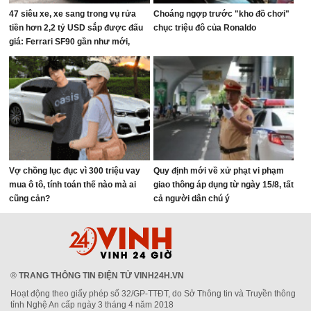
47 siêu xe, xe sang trong vụ rửa
Choáng ngợp trước "kho đồ chơi"
tiền hơn 2,2 tỷ USD sắp được đấu
chục triệu đô của Ronaldo
giá: Ferrari SF90 gần như mới,
Rolls-Royce xếp hàng dài
Vợ chồng lục đục vì 300 triệu vay
Quy định mới về xử phạt vi phạm
mua ô tô, tính toán thế nào mà ai
giao thông áp dụng từ ngày 15/8, tất
cũng cản?
cả người dân chú ý
®
TRANG THÔNG TIN ĐIỆN TỬ VINH24H.VN
Hoạt động theo giấy phép số 32/GP-TTĐT, do Sở Thông tin và Truyền thông
tỉnh Nghệ An cấp ngày 3 tháng 4 năm 2018