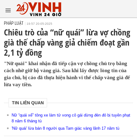
PHÁP LUẬT
19:57 20-05-2025
Chiêu trò của “nữ quái” lừa vợ chồng
già thế chấp vàng giả chiếm đoạt gần
2,1 tỷ đồng
"Nữ quái" khai nhận đã tiếp cận vợ chồng chủ trọ bằng
cách nhờ giữ hộ vàng giả. Sau khi lấy được lòng tin của
gia chủ, bị cáo đã thựa hiện hành vi thế chấp vàng giả để
lừa vay tiền.
TIN LIÊN QUAN
Nữ “quái xế” tông xe làm tử vong cô gái dừng đèn đỏ bị tuyên phạt
8 năm 6 tháng tù
'Nữ quái' lừa bán 8 người qua Tam giác vàng lãnh 17 năm tù