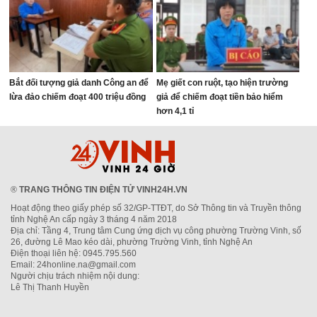
Bắt đối tượng giả danh Công an để
Mẹ giết con ruột, tạo hiện trường
lừa đảo chiếm đoạt 400 triệu đồng
giả để chiếm đoạt tiền bảo hiểm
hơn 4,1 tỉ
®
TRANG THÔNG TIN ĐIỆN TỬ VINH24H.VN
Hoạt động theo giấy phép số 32/GP-TTĐT, do Sở Thông tin và Truyền thông
tỉnh Nghệ An cấp ngày 3 tháng 4 năm 2018
Địa chỉ: Tầng 4, Trung tâm Cung ứng dịch vụ công phường Trường Vinh, số
26, đường Lê Mao kéo dài, phường Trường Vinh, tỉnh Nghệ An
Điện thoại liên hệ: 0945.795.560
Email: 24honline.na@gmail.com
Người chịu trách nhiệm nội dung:
Lê Thị Thanh Huyền