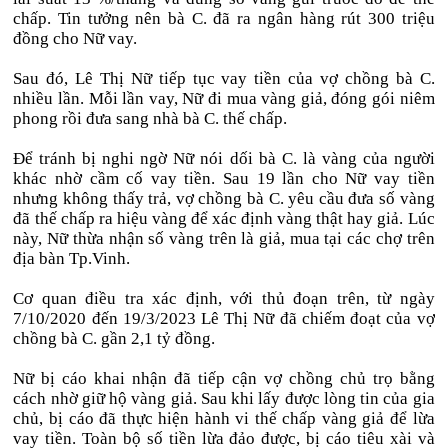
chấp. Tin tưởng nên bà C. đã ra ngân hàng rút 300 triệu
đồng cho Nữ vay.
Sau đó, Lê Thị Nữ tiếp tục vay tiền của vợ chồng bà C.
nhiều lần. Mỗi lần vay, Nữ đi mua vàng giả, đóng gói niêm
phong rồi đưa sang nhà bà C. thế chấp.
Để tránh bị nghi ngờ Nữ nói dối bà C. là vàng của người
khác nhờ cầm cố vay tiền. Sau 19 lần cho Nữ vay tiền
nhưng không thấy trả, vợ chồng bà C. yêu cầu đưa số vàng
đã thế chấp ra hiệu vàng để xác định vàng thật hay giả. Lúc
này, Nữ thừa nhận số vàng trên là giả, mua tại các chợ trên
địa bàn Tp.Vinh.
Cơ quan điều tra xác định, với thủ đoạn trên, từ ngày
7/10/2020 đến 19/3/2023 Lê Thị Nữ đã chiếm đoạt của vợ
chồng bà C. gần 2,1 tỷ đồng.
Nữ bị cáo khai nhận đã tiếp cận vợ chồng chủ trọ bằng
cách nhờ giữ hộ vàng giả. Sau khi lấy được lòng tin của gia
chủ, bị cáo đã thực hiện hành vi thế chấp vàng giả để lừa
vay tiền. Toàn bộ số tiền lừa đảo được, bị cáo tiêu xài và