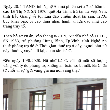
Ngày 20/5, TAND tỉnh Nghệ An mở phiên xét xử sơ thẩm bị
cáo Lê Thị Nữ, SN 1976, quê Hà Tĩnh, trú tại Tx.Việt Yên,
tỉnh Bắc Giang về tội Lừa đảo chiếm đoạt tài sản. Trước
bục khai báo, bị cáo thừa nhận hành vi lừa đảo như cáo
trạng truy tố.
Theo hồ sơ vụ án, vào tháng 8/2019, Nữ đến nhà bà H.T.C.,
SN 1953, trú phường Hưng Bình, Tp.Vinh, tỉnh Nghệ An
thuê phòng trọ để ở. Thời gian thuê trọ ở đây, người phụ nữ
này thường xuyên đi lại, quan tâm bà C.
Đến ngày 19/8/2020, Nữ nhờ bà C. cất hộ một số lượng
vàng với lý do phòng trọ không an toàn, sợ bị mất. Bà C. đã
từ chối vì sợ "gửi vàng giả mà nói vàng thật".