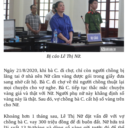
Bị cáo Lê Thị Nữ.
Ngày 21/8/2020, khi bà C. đi chợ, chỉ còn người chồng bị
lãng tai ở nhà nên Nữ cầm vàng được gói trong giấy đưa
sang nhờ cất hộ. Bà C. đi chợ về thì người chồng thuật lại
mọi chuyện cho vợ nghe. Bà C. tiếp tục thắc mắc chuyện
vàng giả và thật với Nữ. Người phụ nữ này khẳng định số
vàng này là thật. Sau đó, vợ chồng bà C. cất hộ số vàng trên
cho Nữ.
Khoảng hơn 1 tháng sau, Lê Thị Nữ đặt vấn đề với vợ
chồng bà C. vay 300 triệu đồng để đi buôn đất. Nữ hứa trả
lãi suất 13 %/tháng và dùng số vàng gửi trước đó để thế