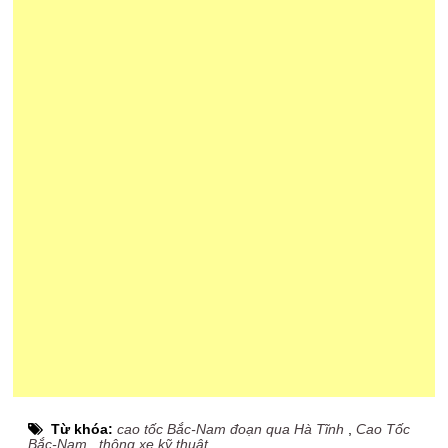
Từ khóa:
cao tốc Bắc-Nam đoạn qua Hà Tĩnh
,
Cao Tốc
Bắc-Nam
,
thông xe kỹ thuật