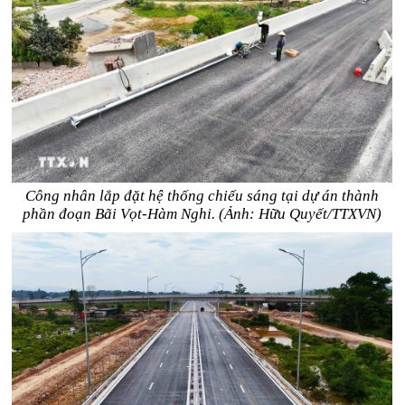
Công nhân lắp đặt hệ thống chiếu sáng tại dự án thành
phần đoạn Bãi Vọt-Hàm Nghi. (Ảnh: Hữu Quyết/TTXVN)