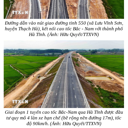
Đường dẫn vào nút giao đường tỉnh 550 (xã Lưu Vĩnh Sơn,
huyện Thạch Hà), kết nối cao tốc Bắc - Nam với thành phố
Hà Tĩnh. (Ảnh: Hữu Quyết/TTXVN)
Giai đoạn 1 tuyến cao tốc Bắc-Nam qua Hà Tĩnh được đầu
tư quy mô 4 làn xe hạn chế (bề rộng nền đường 17m), tốc
độ 90km/h. (Ảnh: Hữu Quyết/TTXVN)