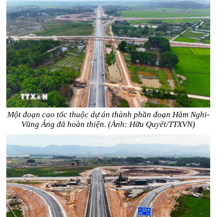
Một đoạn cao tốc thuộc dự án thành phần đoạn Hàm Nghi-
Vũng Áng đã hoàn thiện. (Ảnh: Hữu Quyết/TTXVN)