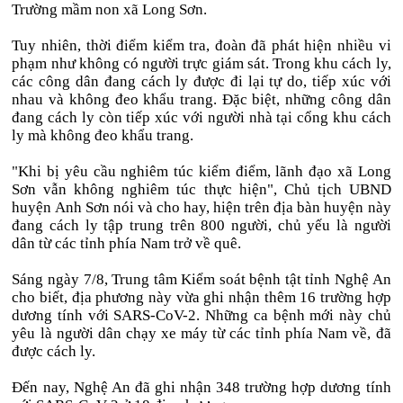
Trường mầm non xã Long Sơn.
Tuy nhiên, thời điểm kiểm tra, đoàn đã phát hiện nhiều vi
phạm như không có người trực giám sát. Trong khu cách ly,
các công dân đang cách ly được đi lại tự do, tiếp xúc với
nhau và không đeo khẩu trang. Đặc biệt, những công dân
đang cách ly còn tiếp xúc với người nhà tại cổng khu cách
ly mà không đeo khẩu trang.
"Khi bị yêu cầu nghiêm túc kiểm điểm, lãnh đạo xã Long
Sơn vẫn không nghiêm túc thực hiện", Chủ tịch UBND
huyện Anh Sơn nói và cho hay, hiện trên địa bàn huyện này
đang cách ly tập trung trên 800 người, chủ yếu là người
dân từ các tỉnh phía Nam trở về quê.
Sáng ngày 7/8, Trung tâm Kiểm soát bệnh tật tỉnh Nghệ An
cho biết, địa phương này vừa ghi nhận thêm 16 trường hợp
dương tính với SARS-CoV-2. Những ca bệnh mới này chủ
yêu là người dân chạy xe máy từ các tỉnh phía Nam về, đã
được cách ly.
Đến nay, Nghệ An đã ghi nhận 348 trường hợp dương tính