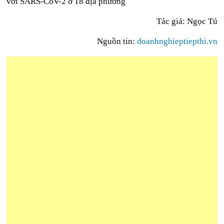
với SARS-CoV-2 ở 18 địa phương
Tác giả: Ngọc Tú
Nguồn tin:
doanhnghieptiepthi.vn