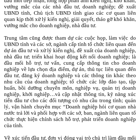
đầu mối tiếp nhận, tổng hợp phản ánh kiến nghị, khó khăn,
vướng mắc của các nhà đầu tư, doanh nghiệp; đề xuất
UBND tỉnh, Chủ tịch UBND tỉnh giao các cơ quan liên
quan kịp thời xử lý kiến nghị, giải quyết, tháo gỡ khó khăn,
vướng mắc cho doanh nghiệp, nhà đầu tư.
Trung tâm cũng được tham dự các cuộc họp, làm việc do
UBND tỉnh và các sở, ngành cấp tỉnh tổ chức liên quan đến
dự án đầu tư và xử lý kiến nghị, đề xuất của doanh nghiệp,
nhà đầu tư; triển khai hoạt động kết nối doanh nghiệp; là
đầu mối hỗ trợ, tư vấn, cung cấp thông tin cho doanh
nghiệp về lựa chọn địa điểm, dự án, thủ tục liên quan đến
đầu tư, đăng ký doanh nghiệp và các thông tin khác theo
nhu cầu của doanh nghiệp; tổ chức các lớp đào tạo, tập
huấn, bồi dưỡng chuyên môn, nghiệp vụ, quản trị doanh
nghiệp, khởi nghiệp…và cập nhật thông tin, kỹ năng xúc
tiến đầu tư cho các đối tượng có nhu cầu trong tỉnh; quản
lý, vận hành chuyên mục “Doanh nghiệp hỏi cơ quan nhà
nước trả lời và phối hợp với các sở, ban, ngành liên quan tổ
chức thực hiện chính sách hỗ trợ, phát triển doanh nghiệp
của tỉnh.
Về xúc tiến đầu tư, đơn vị đóng vai trò chủ trì làm đầu mối