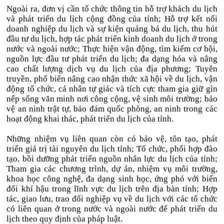
Ngoài ra, đơn vị cần tổ chức thông tin hỗ trợ khách du lịch
và phát triển du lịch cộng đồng của tỉnh; Hỗ trợ kết nối
doanh nghiệp du lịch và sự kiện quảng bá du lịch, thu hút
đầu tư du lịch, hợp tác phát triển kinh doanh du lịch ở trong
nước và ngoài nước; Thực hiện vận động, tìm kiếm cơ hội,
nguồn lực đầu tư phát triển du lịch; đa dạng hóa và nâng
cao chất lượng dịch vụ du lịch của địa phương; Tuyên
truyền, phổ biến nâng cao nhận thức xã hội về du lịch, vận
động tổ chức, cá nhân tự giác và tích cực tham gia giữ gìn
nếp sống văn minh nơi công cộng, vệ sinh môi trường; bảo
vệ an ninh trật tự, bảo đảm quốc phòng, an ninh trong các
hoạt động khai thác, phát triển du lịch của tỉnh.
Những nhiệm vụ liên quan còn có bảo vệ, tôn tạo, phát
triển giá trị tài nguyên du lịch tỉnh; Tổ chức, phối hợp đào
tạo, bồi dưỡng phát triển nguồn nhân lực du lịch của tỉnh;
Tham gia các chương trình, dự án, nhiệm vụ môi trường,
khoa học công nghệ, đa dạng sinh học, ứng phó với biến
đổi khí hậu trong lĩnh vực du lịch trên địa bàn tỉnh; Hợp
tác, giao lưu, trao đổi nghiệp vụ về du lịch với các tổ chức
có liên quan ở trong nước và ngoài nước để phát triển du
lịch theo quy định của pháp luật.