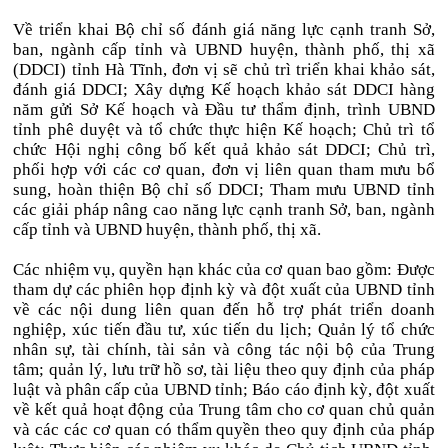
Về triển khai Bộ chỉ số đánh giá năng lực cạnh tranh Sở,
ban, ngành cấp tỉnh và UBND huyện, thành phố, thị xã
(DDCI) tỉnh Hà Tĩnh, đơn vị sẽ chủ trì triển khai khảo sát,
đánh giá DDCI; Xây dựng Kế hoạch khảo sát DDCI hàng
năm gửi Sở Kế hoạch và Đầu tư thẩm định, trình UBND
tỉnh phê duyệt và tổ chức thực hiện Kế hoạch; Chủ trì tổ
chức Hội nghị công bố kết quả khảo sát DDCI; Chủ trì,
phối hợp với các cơ quan, đơn vị liên quan tham mưu bổ
sung, hoàn thiện Bộ chỉ số DDCI; Tham mưu UBND tỉnh
các giải pháp nâng cao năng lực cạnh tranh Sở, ban, ngành
cấp tỉnh và UBND huyện, thành phố, thị xã.
Các nhiệm vụ, quyền hạn khác của cơ quan bao gồm: Được
tham dự các phiên họp định kỳ và đột xuất của UBND tỉnh
về các nội dung liên quan đến hỗ trợ phát triển doanh
nghiệp, xúc tiến đầu tư, xúc tiến du lịch; Quản lý tổ chức
nhân sự, tài chính, tài sản và công tác nội bộ của Trung
tâm; quản lý, lưu trữ hồ sơ, tài liệu theo quy định của pháp
luật và phân cấp của UBND tỉnh; Báo cáo định kỳ, đột xuất
về kết quả hoạt động của Trung tâm cho cơ quan chủ quản
và các các cơ quan có thẩm quyền theo quy định của pháp