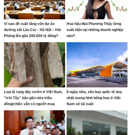
Vì sao đề xuất tăng vốn dự án
Hoa hậu Mai Phương Thúy từng
đường sắt Lào Cai – Hà Nội – Hải
xuất hiện tại những doanh nghiệp
Phòng lên gần 290.000 tỷ đồng?
nào?
Loại lá rụng đầy vườn ở Việt Nam,
Ít ngày nữa, sân bay quốc tế duy
"trời Tây" bán gần nửa triệu
nhất mang hình bông hoa ở Việt
đồng/chiếc vẫn có người mua
Nam sẽ tái xuất