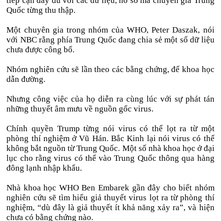
tiếp cận đầy đủ với các dữ liệu, hồ sơ mà chuyên gia Trung
Quốc từng thu thập.
Một chuyên gia trong nhóm của WHO, Peter Daszak, nói
với NBC rằng phía Trung Quốc đang chia sẻ một số dữ liệu
chưa được công bố.
Nhóm nghiên cứu sẽ lần theo các bằng chứng, để khoa học
dẫn đường.
Nhưng công việc của họ diễn ra cùng lúc với sự phát tán
những thuyết âm mưu về nguồn gốc virus.
Chính quyền Trump từng nói virus có thể lọt ra từ một
phòng thí nghiệm ở Vũ Hán. Bắc Kinh lại nói virus có thể
không bắt nguồn từ Trung Quốc. Một số nhà khoa học ở đại
lục cho rằng virus có thể vào Trung Quốc thông qua hàng
đông lạnh nhập khẩu.
Nhà khoa học WHO Ben Embarek gần đây cho biết nhóm
nghiên cứu sẽ tìm hiểu giả thuyết virus lọt ra từ phòng thí
nghiệm, “dù đây là giả thuyết ít khả năng xảy ra”, và hiện
chưa có bằng chứng nào.