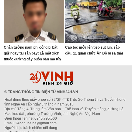
Chân tướng nam phi công bị bắt
Cao tốc mới liên tiếp sụt lún, sập
giữ ngay tại sân bay: Là mắt xích
cầu, 11 quan chức Ấn Độ bị sa thải
thuộc đường dây buôn bán ma túy
quốc tế
®
TRANG THÔNG TIN ĐIỆN TỬ VINH24H.VN
Hoạt động theo giấy phép số 32/GP-TTĐT, do Sở Thông tin và Truyền thông
tỉnh Nghệ An cấp ngày 3 tháng 4 năm 2018
Địa chỉ: Tầng 4, Trung tâm Văn hóa – Thể thao và Truyền thông, đường Lê
Mao kéo dài , phường Trường Vinh, tỉnh Nghệ An, Việt Nam
Điện thoại liên hệ: 0945.795.560
Email: 24honline.na@gmail.com
Người chịu trách nhiệm nội dung: