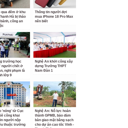
ỗ qua đêm ở khu
Thông tin người đợi
 Thanh Hà bị tháo
mua iPhone 18 Pro Max
 bánh, công an
nên biết
ộc
g trường học
Nghệ An khởi công xây
7 người chết ở
dựng Trường THPT
an, nghi phạm là
Nam Đàn 1
nh lớp 9
o 'nóng' từ Cục
Nghệ An: Nỗ lực hoàn
Sẽ công khai
thành GPMB, bảo đảm
tin người nộp
bàn giao mặt bằng sạch
ếu thuộc trường
cho dự án cao tốc Vinh -