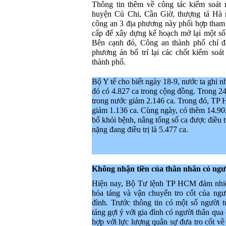
Thông tin thêm về công tác kiểm soát 
huyện Củ Chi, Cần Giờ, thượng tá Hà 
công an 3 địa phương này phối hợp th
cấp để xây dựng kế hoạch mở lại một số
Bên cạnh đó, Công an thành phố chỉ đ
phương án bố trí lại các chốt kiểm so
thành phố.
Bộ Y tế cho biết ngày 18-9, nước ta ghi 
đó có 4.827 ca trong cộng đồng. Trong 24
trong nước giảm 2.146 ca. Trong đó, TP
giảm 1.136 ca. Cùng ngày, có thêm 14.9
bố khỏi bệnh, nâng tổng số ca được điều t
nặng đang điều trị là 5.477 ca.
Không nhận tiền của thân nhân có ngư
Hiện nay, Bộ Tư lệnh TP HCM đảm nhiệm 
hỏa táng và vận chuyển tro cốt của ngư
đình. Trước thông tin có một số người 
táng gợi ý với gia đình có người thân qua
hợp với lực lượng quân sự đưa tro cốt v