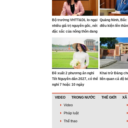
Bộ trưởng VHTT&DL lo ngại
Quảng Ninh, Bắc 
nhiều giá trị nguyên gốc, nét
điều kiện lên thà
đặc sắc của nông thôn đang
bị "bê tông hóa"
Đề xuất 2 phương án nghỉ
Khai trừ Đảng chủ
Tết Nguyên đán 2027, có thể
liên quan cá độ b
nghỉ 7 hoặc 10 ngày
VIDEO
TRONG NƯỚC
THẾ GIỚI
XÃ
Video
Pháp luật
Thể thao