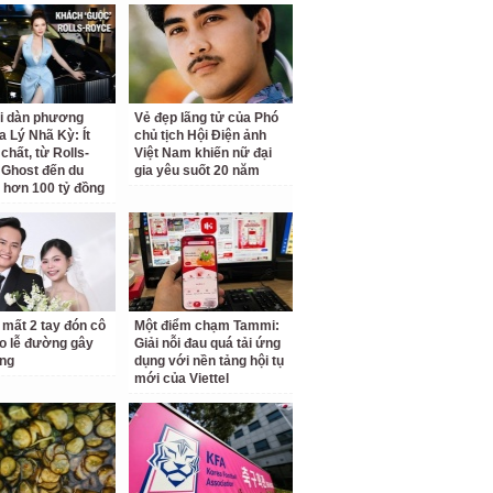
ại dàn phương
Vẻ đẹp lãng tử của Phó
a Lý Nhã Kỳ: Ít
chủ tịch Hội Điện ảnh
chất, từ Rolls-
Việt Nam khiến nữ đại
Ghost đến du
gia yêu suốt 20 năm
 hơn 100 tỷ đồng
 mất 2 tay đón cô
Một điểm chạm Tammi:
o lễ đường gây
Giải nỗi đau quá tải ứng
ng
dụng với nền tảng hội tụ
mới của Viettel