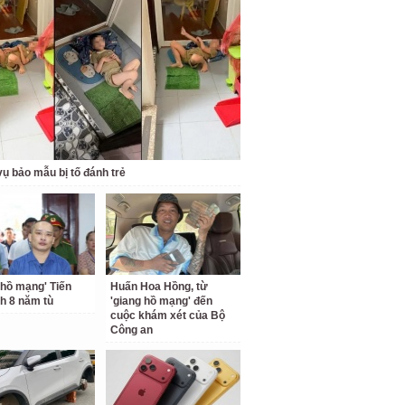
ụ bảo mẫu bị tố đánh trẻ
 hồ mạng' Tiến
Huấn Hoa Hồng, từ
nh 8 năm tù
'giang hồ mạng' đến
cuộc khám xét của Bộ
Công an