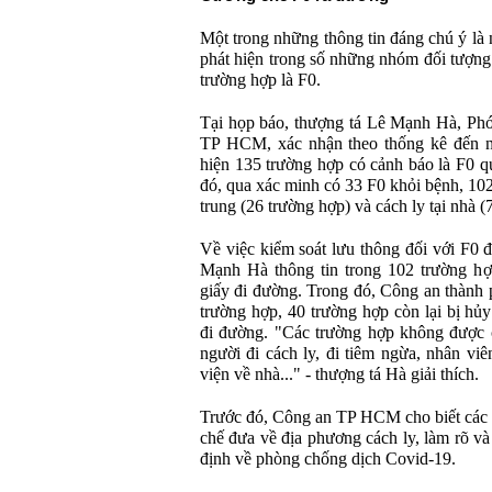
Một trong những thông tin đáng chú ý là
phát hiện trong số những nhóm đối tượng
trường hợp là F0.
Tại họp báo, thượng tá Lê Mạnh Hà, P
TP HCM, xác nhận theo thống kê đến n
hiện 135 trường hợp có cảnh báo là F0 qu
đó, qua xác minh có 33 F0 khỏi bệnh, 102
trung (26 trường hợp) và cách ly tại nhà (
Về việc kiểm soát lưu thông đối với F0 đ
Mạnh Hà thông tin trong 102 trường hợ
giấy đi đường. Trong đó, Công an thành 
trường hợp, 40 trường hợp còn lại bị hủ
đi đường. "Các trường hợp không được 
người đi cách ly, đi tiêm ngừa, nhân vi
viện về nhà..." - thượng tá Hà giải thích.
Trước đó, Công an TP HCM cho biết các 
chế đưa về địa phương cách ly, làm rõ và
định về phòng chống dịch Covid-19.