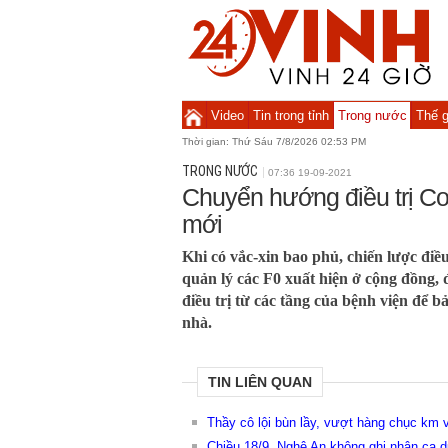
Video
Tin trong tỉnh
Trong nước
Thế g
Thời gian:
Thứ Sáu 7/8/2026 02:53 PM
TRONG NƯỚC
07:36 19-09-2021
Chuyển hướng điều trị Co
mới
Khi có vắc-xin bao phủ, chiến lược điề
quản lý các F0 xuất hiện ở cộng đồng,
điều trị từ các tầng của bệnh viện để 
nhà.
TIN LIÊN QUAN
Thầy cô lội bùn lầy, vượt hàng chục km 
Chiều 18/9, Nghệ An không ghi nhận ca 