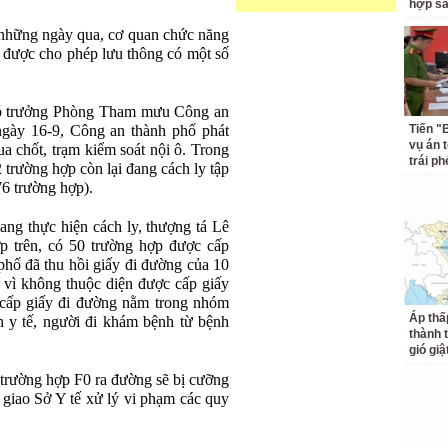
hợp s
 những ngày qua, cơ quan chức năng
 được cho phép lưu thông có một số
hó trưởng Phòng Tham mưu Công an
gày 16-9, Công an thành phố phát
Tiến "
vụ án 
a chốt, trạm kiểm soát nội ô. Trong
trái p
 trường hợp còn lại đang cách ly tập
76 trường hợp).
ang thực hiện cách ly, thượng tá Lê
p trên, có 50 trường hợp được cấp
phố đã thu hồi giấy đi đường của 10
y vì không thuộc diện được cấp giấy
cấp giấy đi đường nằm trong nhóm
Áp thấ
ên y tế, người đi khám bệnh từ bệnh
thành 
gió giậ
trường hợp F0 ra đường sẽ bị cưỡng
 giao Sở Y tế xử lý vi phạm các quy