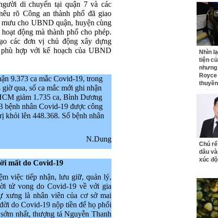
người di chuyển tại quận 7 và các
nêu rõ Công an thành phố đã giao
am mưu cho UBND quận, huyện cùng
 hoạt động mà thành phố cho phép.
ạo các đơn vị chủ động xây dựng
át phù hợp với kế hoạch của UBND
Nhìn l
tiện củ
nhưng 
Royce 
nhận 9.373 ca mắc Covid-19, trong
thuyền
 giờ qua, số ca mắc mới ghi nhận
 HCM giảm 1.735 ca, Bình Dương
03 bệnh nhân Covid-19 được công
rị khỏi lên 448.368. Số bệnh nhân
N.Dung
Chú rể
dâu và
xúc độ
ời mất do Covid-19
việc tiếp nhận, lưu giữ, quản lý,
ời tử vong do Covid-19 về với gia
tự xưng là nhân viên của cơ sở mai
 đời do Covid-19 nộp tiền để họ phối
ề sớm nhất, thượng tá Nguyễn Thanh