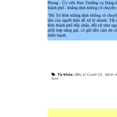
Phong - Ủy viên Ban Thường vụ Đảng ủy
thành phố - khẳng định không có chuyện 
"Bộ Tư lệnh khẳng định không có chuyện
tiền của người thân để xử lý nhanh. Tất
lệnh thành phố tiếp nhận, đối xử như ng
phối hợp nâng giá, có gửi tiền cảm ơn 
nhấn mạnh.
Từ khóa:
điều trị Covid-19
,
bệnh n
hcm