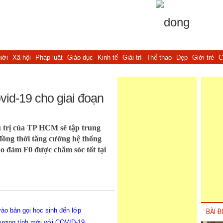
iới
Xã hội
Pháp luật
Giáo dục
Kinh tế
Giải trí
Thể thao
Đẹp
Giới trẻ
C
vid-19 cho giai đoạn
u trị của TP HCM sẽ tập trung
 đồng thời tăng cường hệ thống
bảo đảm F0 được chăm sóc tốt tại
vào bản gọi học sinh đến lớp
BÀI Đ
dương tính mới với COVID-19