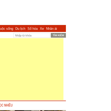
uộc sống
Du lịch
Số hóa
Xe
Nhân ái
ỌC NHIỀU