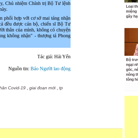
, Chủ nhiệm Chính trị Bộ Tư lệnh
Loại t
này.
miệng
gây hạ
 phối hợp với cơ sở mai táng nhận
 cả đều được cán bộ, chiến sĩ Bộ Tư
ười thân của mình, không có chuyện
cũng không nhận" - thượng tá Phong
Tác giả: Hải Yến
Bộ tr
ngại nh
Nguồn tin:
Báo Người lao động
gốc, n
nông t
tông h
hân Covid-19
,
giai đoạn mới
,
tp