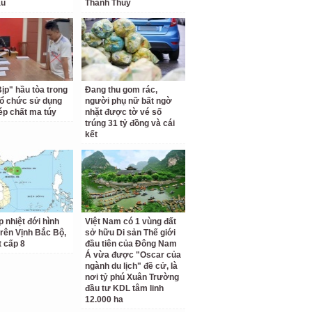
au
Thanh Thủy
Bịp" hầu tòa trong
Đang thu gom rác,
tổ chức sử dụng
người phụ nữ bất ngờ
hép chất ma túy
nhặt được tờ vé số
trúng 31 tỷ đồng và cái
kết
p nhiệt đới hình
Việt Nam có 1 vùng đất
trên Vịnh Bắc Bộ,
sở hữu Di sản Thế giới
t cấp 8
đầu tiên của Đông Nam
Á vừa được "Oscar của
ngành du lịch" đề cử, là
nơi tỷ phú Xuân Trường
đầu tư KDL tâm linh
12.000 ha