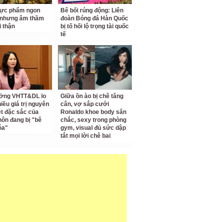
hực phẩm ngon
Bê bối rúng động: Liên
 nhưng âm thầm
đoàn Bóng đá Hàn Quốc
i thận
bị tố hối lộ trọng tài quốc
tế
ưởng VHTT&DL lo
Giữa ồn ào bị chê tăng
iều giá trị nguyên
cân, vợ sắp cưới
ét đặc sắc của
Ronaldo khoe body săn
hôn đang bị "bê
chắc, sexy trong phòng
óa"
gym, visual đủ sức dập
tắt mọi lời chê bai