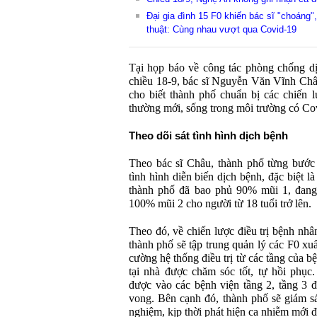
Đại gia đình 15 F0 khiến bác sĩ "choáng"
thuật: Cùng nhau vượt qua Covid-19
Tại họp báo về công tác phòng chống d
chiều 18-9, bác sĩ Nguyễn Văn Vĩnh Ch
cho biết thành phố chuẩn bị các chiến 
thường mới, sống trong môi trường có Co
Theo dõi sát tình hình dịch bệnh
Theo bác sĩ Châu, thành phố từng bước 
tình hình diễn biến dịch bệnh, đặc biệt là
thành phố đã bao phủ 90% mũi 1, đang t
100% mũi 2 cho người từ 18 tuổi trở lên.
Theo đó, về chiến lược điều trị bệnh nhâ
thành phố sẽ tập trung quản lý các F0 xuấ
cường hệ thống điều trị từ các tầng của b
tại nhà được chăm sóc tốt, tự hồi phục
được vào các bệnh viện tầng 2, tầng 3 để 
vong. Bên cạnh đó, thành phố sẽ giám sát 
nghiệm, kịp thời phát hiện ca nhiễm mới để