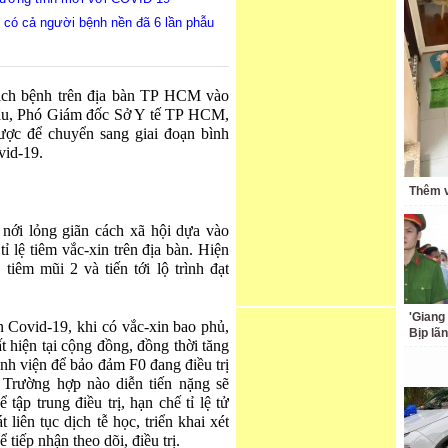
, có cả người bệnh nền đã 6 lần phẫu
ịch bệnh trên địa bàn TP HCM vào
âu, Phó Giám đốc Sở Y tế TP HCM,
lược để chuyển sang giai đoạn bình
vid-19.
Thêm v
nới lỏng giãn cách xã hội dựa vào
 tỉ lệ tiêm vắc-xin trên địa bàn. Hiện
iêm mũi 2 và tiến tới lộ trình đạt
'Giang
n Covid-19, khi có vắc-xin bao phủ,
Bịp lã
t hiện tại cộng đồng, đồng thời tăng
ệnh viện để bảo đảm F0 đang điều trị
. Trường hợp nào diễn tiến nặng sẽ
tập trung điều trị, hạn chế tỉ lệ tử
liên tục dịch tễ học, triển khai xét
 tiếp nhận theo dõi, điều trị.