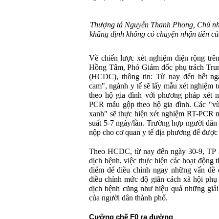
Thượng tá Nguyễn Thanh Phong, Chủ nh
khẳng định không có chuyện nhận tiền c
Về chiến lược xét nghiệm diện rộng trê
Hồng Tâm, Phó Giám đốc phụ trách Tru
(HCDC), thông tin: Từ nay đến hết ngà
cam", ngành y tế sẽ lấy mẫu xét nghiệm t
theo hộ gia đình với phương pháp xét 
PCR mẫu gộp theo hộ gia đình. Các "vù
xanh" sẽ thực hiện xét nghiệm RT-PCR mẫ
suất 5-7 ngày/lần. Trường hợp người dân t
nộp cho cơ quan y tế địa phương để được 
Theo HCDC, từ nay đến ngày 30-9, TP HC
dịch bệnh, việc thực hiện các hoạt động t
điểm để điều chỉnh ngay những vấn đề 
điều chỉnh mức độ giãn cách xã hội phụ 
dịch bệnh cũng như hiệu quả những giải
của người dân thành phố.
Cưỡng chế F0 ra đường