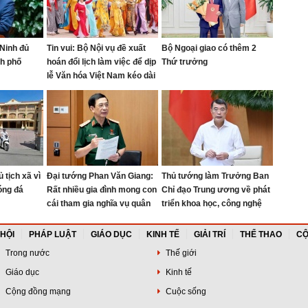
Ninh đủ
Tin vui: Bộ Nội vụ đề xuất
Bộ Ngoại giao có thêm 2
nh phố
hoán đổi lịch làm việc để dịp
Thứ trưởng
lễ Văn hóa Việt Nam kéo dài
4 ngày
 tịch xã vì
Đại tướng Phan Văn Giang:
Thủ tướng làm Trưởng Ban
óng đá
Rất nhiều gia đình mong con
Chỉ đạo Trung ương về phát
cái tham gia nghĩa vụ quân
triển khoa học, công nghệ
sự để rèn phẩm chất
 HỘI
PHÁP LUẬT
GIÁO DỤC
KINH TẾ
GIẢI TRÍ
THỂ THAO
CỘ
Trong nước
Thế giới
Giáo dục
Kinh tế
Cộng đồng mạng
Cuộc sống