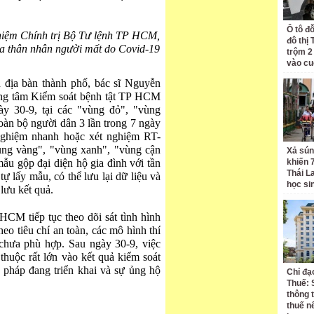
Ô tô đ
iệm Chính trị Bộ Tư lệnh TP HCM,
đô thị
ủa thân nhân người mất do Covid-19
trộm 2
vào cu
n địa bàn thành phố, bác sĩ Nguyễn
ng tâm Kiểm soát bệnh tật TP HCM
y 30-9, tại các "vùng đỏ", "vùng
oàn bộ người dân 3 lần trong 7 ngày
nghiệm nhanh hoặc xét nghiệm RT-
ng vàng", "vùng xanh", "vùng cận
Xả sún
u gộp đại diện hộ gia đình với tần
khiến 
Thái L
ự lấy mẫu, có thể lưu lại dữ liệu và
học si
lưu kết quả.
M tiếp tục theo dõi sát tình hình
heo tiêu chí an toàn, các mô hình thí
chưa phù hợp. Sau ngày 30-9, việc
thuộc rất lớn vào kết quả kiểm soát
 pháp đang triển khai và sự ủng hộ
Chỉ đạ
Thuế: 
thông 
thuế n