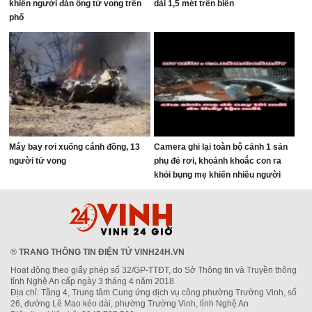
khiến người đàn ông tử vong trên
dài 1,5 mét trên biển
phố
Máy bay rơi xuống cánh đồng, 13
Camera ghi lại toàn bộ cảnh 1 sản
người tử vong
phụ đẻ rơi, khoảnh khoắc con ra
khỏi bụng mẹ khiến nhiều người
thót tim
®
TRANG THÔNG TIN ĐIỆN TỬ VINH24H.VN
Hoạt động theo giấy phép số 32/GP-TTĐT, do Sở Thông tin và Truyền thông
tỉnh Nghệ An cấp ngày 3 tháng 4 năm 2018
Địa chỉ: Tầng 4, Trung tâm Cung ứng dịch vụ công phường Trường Vinh, số
26, đường Lê Mao kéo dài, phường Trường Vinh, tỉnh Nghệ An