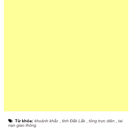
Từ khóa:
khoảnh khắc
,
tỉnh Đắk Lắk
,
tông trực diện
,
tai
nạn giao thông