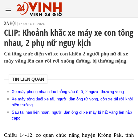
XÃ HỘI
16:09 14-12-2024
CLIP: Khoảnh khắc xe máy xe con tông
nhau, 2 phụ nữ nguy kịch
Cú tông trực diện với xe con khiến 2 người phụ nữ đi xe
máy văng lên cao rồi rơi xuống đường, bị thương nặng.
TIN LIÊN QUAN
Xe máy phóng nhanh lao thẳng vào ô tô, 2 người thương vong
Xe máy tông đuôi xe tải, người đàn ông tử vong, còn xe tải rời khỏi
hiện trường
Sau tai nạn liên hoàn, người đàn ông đi xe máy bị hất văng lên nắp
capo
Chiều 14-12, cơ quan chức năng huyện Krông Pắk, tỉnh