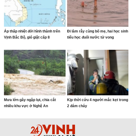
Áp thấp nhiệt đới hình thành trên
Đi làm rẫy cùng bố mẹ, hai học sinh
Vịnh Bắc Bộ, gió giật cấp 8
tiểu học đuối nước tử vong
Mưa lớn gây ngập lụt, chia cắt
Kịp thời cứu 4 người mắc kẹt trong
nhiều khu vực ở Nghệ An
2 đám cháy