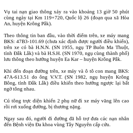
Vụ tai nạn giao thông xảy ra vào khoảng 13 giờ 50 phút
cùng ngày tại Km 119+720, Quốc lộ 26 (đoạn qua xã Hòa
An, huyện Krông Pắk).
Theo thông tin ban đầu, vào thời điểm trên, xe máy mang
BKS: 47B3-101.69 (chưa xác định được người điều khiển),
trên xe có bà H.N.N. (SN 1955, ngụ TP Buôn Ma Thuột,
tỉnh Đắk Lắk) và bà H.S.H. (SN 1970, ngụ cùng thành phố)
lưu thông theo hướng huyện Ea Kar – huyện Krông Pắk.
Khi đến đoạn đường trên, xe máy và ô tô con mang BKS:
47A-613.51 do ông V.V.T. (SN 1982, ngụ huyện Krông
Bông, tỉnh Đắk Lắk) điều khiển theo hướng ngược lại bất
ngờ tông nhau.
Cú tông trực diện khiến 2 phụ nữ đi xe máy văng lên cao
rồi rơi xuống đường, bị thương nặng.
Ngay sau đó, người đi đường đã hỗ trợ đưa các nạn nhân
đến Bệnh viện Đa khoa vùng Tây Nguyên cấp cứu.