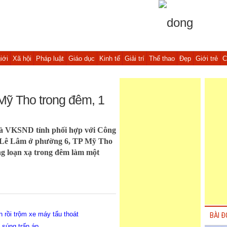
iới
Xã hội
Pháp luật
Giáo dục
Kinh tế
Giải trí
Thể thao
Đẹp
Giới trẻ
C
Mỹ Tho trong đêm, 1
và VKSND tỉnh phối hợp với Công
 Lê Lâm ở phường 6, TP Mỹ Tho
g loạn xạ trong đêm làm một
 rồi trộm xe máy tẩu thoát
BÀI Đ
 súng trấn áp