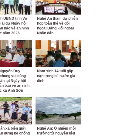
ch UBND tỉnh Võ
Nghệ An tham dự phiên
Hải dự Ngày hội
họp toàn thể về đối
ân bảo vệ an ninh
ngoại Đảng, đối ngoại
c năm 2026
Nhân dân
 Nguyễn Duy
Nam sinh 14 tuổi gặp
chung vui cùng
nạn trong bể nước gia
ân tại Ngày hội
đình
ân bảo vệ an ninh
c xã Anh Sơn
ân xã biên giới
Nghệ An: Ô nhiễm môi
An dựng kè chống
trường từ nguyên liệu