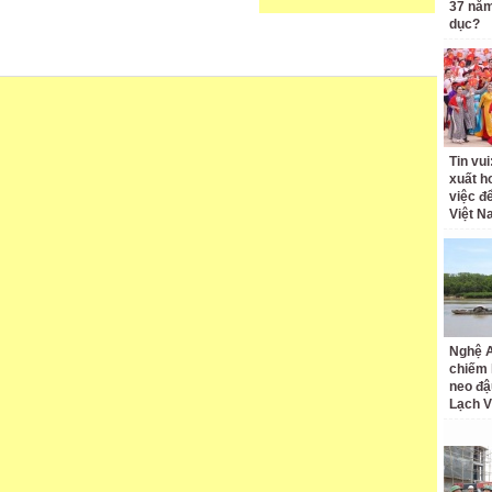
37 năm
dục?
Tin vui
xuất h
việc đ
Việt N
Nghệ A
chiếm 
neo đậ
Lạch 