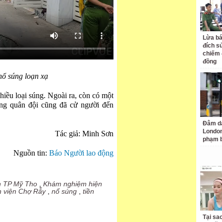
Lừa bá
đích s
chiếm 
đồng
nổ súng loạn xạ
nhiều loại súng. Ngoài ra, còn có một
ơng quân đội cũng đã cử người đến
Đâm da
London
Tác giả: Minh Sơn
phạm b
Nguồn tin:
Báo Người lao động
n TP Mỹ Tho
,
Khám nghiệm hiện
 viện Chợ Rẫy
,
nổ súng
,
tiền
Tại sa