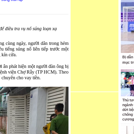
ể điều tra vụ nổ súng loạn xạ
áng cùng ngày, người dân trong hẻm
ều tiếng súng nổ liên tiếp trước một
 kín cửa.
Bị dẫn
mục tr
i ân phát hiện một người đàn ông bị
 Bệnh viện Chợ Rẫy (TP HCM). Theo
 chuyên cho vay tiền.
Thủ tư
ngành 
dứt bệ
chống 
cương