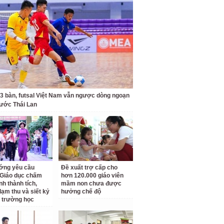
 3 bàn, futsal Việt Nam vẫn ngược dòng ngoạn
ước Thái Lan
ớng yêu cầu
Đề xuất trợ cấp cho
Giáo dục chấm
hơn 120.000 giáo viên
nh thành tích,
mầm non chưa được
lạm thu và siết kỷ
hưởng chế độ
 trường học