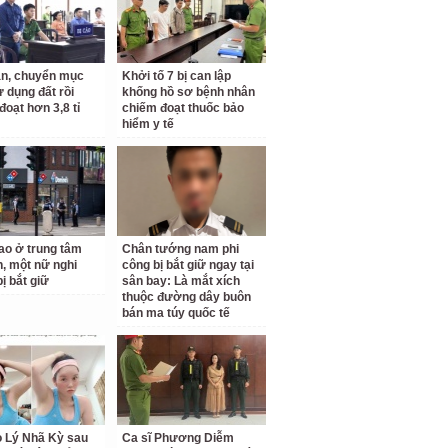
n, chuyển mục
Khởi tố 7 bị can lập
ử dụng đất rồi
khống hồ sơ bệnh nhân
đoạt hơn 3,8 tỉ
chiếm đoạt thuốc bảo
hiểm y tế
o ở trung tâm
Chân tướng nam phi
, một nữ nghi
công bị bắt giữ ngay tại
ị bắt giữ
sân bay: Là mắt xích
thuộc đường dây buôn
bán ma túy quốc tế
o Lý Nhã Kỳ sau
Ca sĩ Phương Diễm