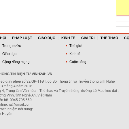
 HỘI
PHÁP LUẬT
GIÁO DỤC
KINH TẾ
GIẢI TRÍ
THỂ THAO
CỘ
Trong nước
Thế giới
Giáo dục
Kinh tế
Cộng đồng mạng
Cuộc sống
ÔNG TIN ĐIỆN TỬ VINH24H.VN
heo giấy phép số 32/GP-TTĐT, do Sở Thông tin và Truyền thông tỉnh Nghệ
 3 tháng 4 năm 2018
g 4, Trung tâm Văn hóa – Thể thao và Truyền thông, đường Lê Mao kéo dài ,
ng Vinh, tỉnh Nghệ An, Việt Nam
iên hệ: 0945.795.560
nline.na@gmail.com
trách nhiệm nội dung:
h Huyền