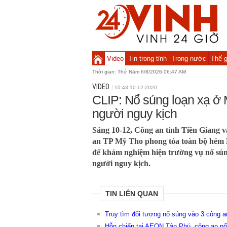
Video
Tin trong tỉnh
Trong nước
Thế g
Thời gian:
Thứ Năm 6/8/2026 06:47 AM
VIDEO
10:43 10-12-2020
CLIP: Nổ súng loạn xạ ở 
người nguy kịch
Sáng 10-12, Công an tỉnh Tiền Giang 
an TP Mỹ Tho phong tỏa toàn bộ hẻm
để khám nghiệm hiện trường vụ nổ sún
người nguy kịch.
TIN LIÊN QUAN
Truy tìm đối tượng nổ súng vào 3 công an
Hỗn chiến tại AEON Tân Phú, công an nổ