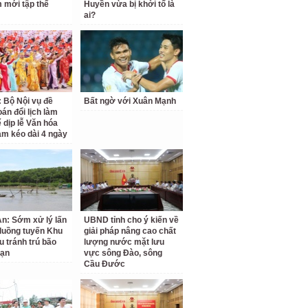
 mới tập thể
Huyền vừa bị khởi tố là
ai?
: Bộ Nội vụ đề
Bất ngờ với Xuân Mạnh
oán đổi lịch làm
ể dịp lễ Văn hóa
am kéo dài 4 ngày
n: Sớm xử lý lấn
UBND tỉnh cho ý kiến về
luồng tuyến Khu
giải pháp nâng cao chất
u tránh trú bão
lượng nước mặt lưu
Vạn
vực sông Đào, sông
Cầu Đước