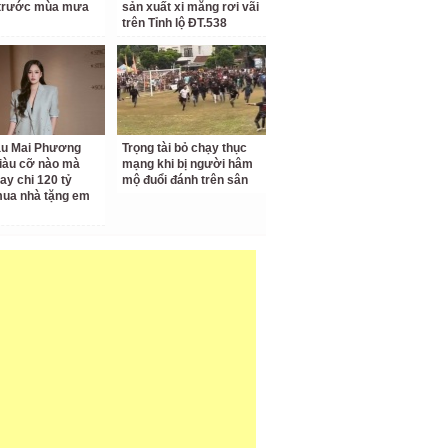
 trước mùa mưa
sản xuất xi măng rơi vãi
trên Tỉnh lộ ĐT.538
ậu Mai Phương
Trọng tài bỏ chạy thục
iàu cỡ nào mà
mạng khi bị người hâm
ay chi 120 tỷ
mộ đuổi đánh trên sân
ua nhà tặng em