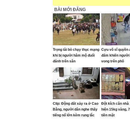
BÀI MỚI ĐĂNG
Trọng tài bỏ chạy thục mạng
Cựu võ sĩ quyền 
khi bị người hâm mộ đuổi
đấm khiến người
đánh trên sân
vong trên phố
Clip: Động đất xảy ra ở Cao
Đột kích căn nhà 
Bằng, người dân nghe thấy
hiện 15kg vàng, 7
tiếng nổ lớn kèm rung lắc
tiền mặt