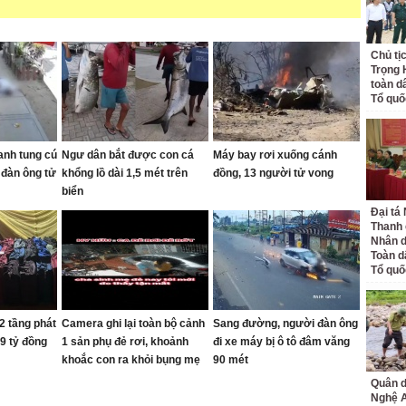
Chủ tị
Trọng 
toàn d
Tổ quố
anh tung cú
Ngư dân bắt được con cá
Máy bay rơi xuống cánh
 đàn ông tử
khổng lồ dài 1,5 mét trên
đồng, 13 người tử vong
biển
Đại tá
Thanh 
Nhân d
Toàn d
Tổ quố
2 tầng phát
Camera ghi lại toàn bộ cảnh
Sang đường, người đàn ông
9 tỷ đồng
1 sản phụ đẻ rơi, khoảnh
đi xe máy bị ô tô đâm văng
khoắc con ra khỏi bụng mẹ
90 mét
khiến nhiều người thót tim
Quân d
Nghệ 