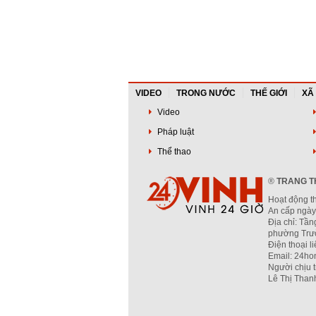
VIDEO
TRONG NƯỚC
THẾ GIỚI
XÃ
Video
Pháp luật
Thể thao
®
TRANG TH
Hoạt động t
An cấp ngày
Địa chỉ: Tần
phường Trườ
Điện thoại l
Email: 24ho
Người chịu 
Lê Thị Than