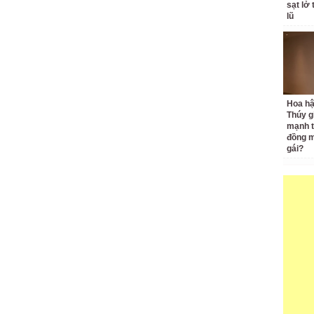
sạt lở
lũ
Hoa h
Thúy g
mạnh t
đồng m
gái?