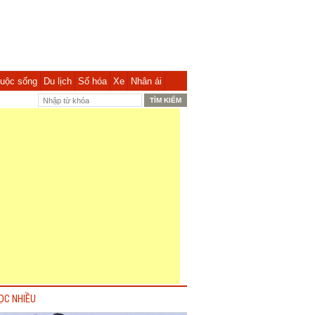
uộc sống
Du lịch
Số hóa
Xe
Nhân ái
ỌC NHIỀU