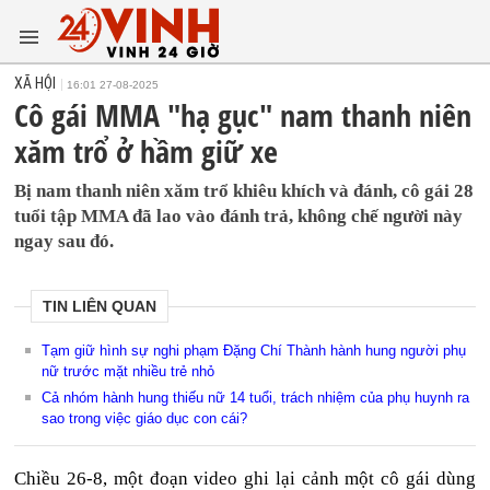
XÃ HỘI
16:01 27-08-2025
Cô gái MMA "hạ gục" nam thanh niên
xăm trổ ở hầm giữ xe
Bị nam thanh niên xăm trổ khiêu khích và đánh, cô gái 28
tuổi tập MMA đã lao vào đánh trả, không chế người này
ngay sau đó.
TIN LIÊN QUAN
Tạm giữ hình sự nghi phạm Đặng Chí Thành hành hung người phụ
nữ trước mặt nhiều trẻ nhỏ
Cả nhóm hành hung thiếu nữ 14 tuổi, trách nhiệm của phụ huynh ra
sao trong việc giáo dục con cái?
Chiều 26-8, một đoạn video ghi lại cảnh một cô gái dùng