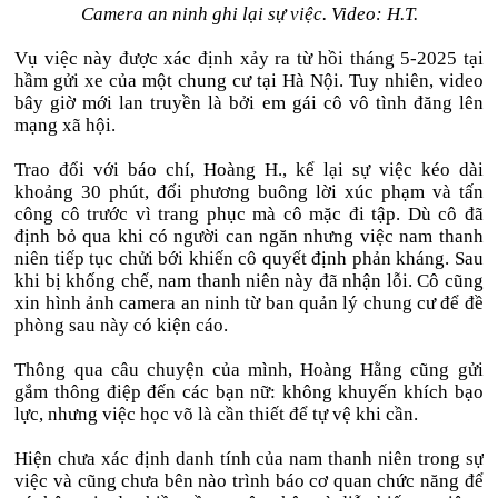
Camera an ninh ghi lại sự việc. Video: H.T.
Vụ việc này được xác định xảy ra từ hồi tháng 5-2025 tại
hầm gửi xe của một chung cư tại Hà Nội. Tuy nhiên, video
bây giờ mới lan truyền là bởi em gái cô vô tình đăng lên
mạng xã hội.
Trao đổi với báo chí, Hoàng H., kể lại sự việc kéo dài
khoảng 30 phút, đối phương buông lời xúc phạm và tấn
công cô trước vì trang phục mà cô mặc đi tập. Dù cô đã
định bỏ qua khi có người can ngăn nhưng việc nam thanh
niên tiếp tục chửi bới khiến cô quyết định phản kháng. Sau
khi bị khống chế, nam thanh niên này đã nhận lỗi. Cô cũng
xin hình ảnh camera an ninh từ ban quản lý chung cư để đề
phòng sau này có kiện cáo.
Thông qua câu chuyện của mình, Hoàng Hằng cũng gửi
gắm thông điệp đến các bạn nữ: không khuyến khích bạo
lực, nhưng việc học võ là cần thiết để tự vệ khi cần.
Hiện chưa xác định danh tính của nam thanh niên trong sự
việc và cũng chưa bên nào trình báo cơ quan chức năng để