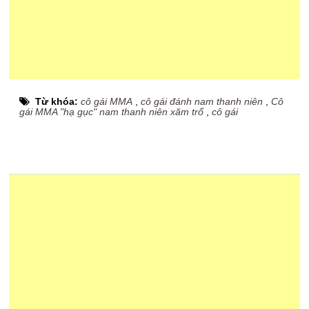
Từ khóa:
cô gái MMA
,
cô gái đánh nam thanh niên
,
Cô
gái MMA "hạ gục" nam thanh niên xăm trổ
,
cô gái