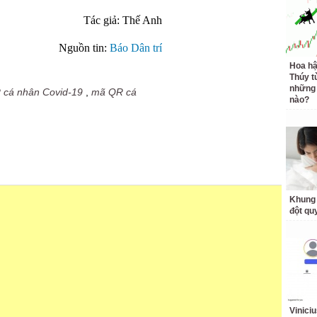
Tác giả: Thế Anh
Nguồn tin:
Báo Dân trí
Hoa h
Thúy t
những 
cá nhân Covid-19
,
mã QR cá
nào?
Khung 
đột qu
Vinici