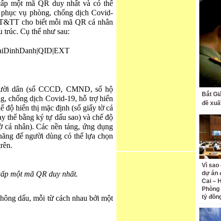
cấp một mã QR duy nhất và có thể
 phục vụ phòng, chống dịch Covid-
ộ TT&TT cho biết mỗi mã QR cá nhân
u trúc. Cụ thể như sau:
oaiDinhDanh|QID|EXT
người dân (số CCCD, CMND, số hộ
Bắt Gi
g, chống dịch Covid-19, hỗ trợ hiển
đề xuấ
ế độ hiển thị mặc định (số giấy tờ cá
ay thế bằng ký tự dấu sao) và chế độ
 tờ cá nhân). Các nền tảng, ứng dụng
năng để người dùng có thể lựa chọn
rên.
Vì sao
cấp một mã QR duy nhất.
dự án 
Cai – 
Phòng 
tỷ đồn
không dấu, mỗi từ cách nhau bởi một