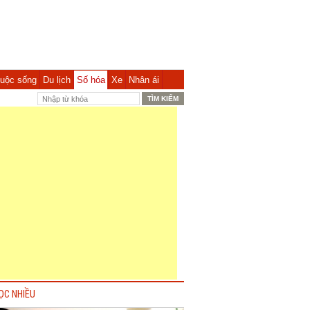
uộc sống
Du lịch
Số hóa
Xe
Nhân ái
ỌC NHIỀU