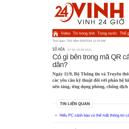
Video
Tin trong tỉnh
Trong nước
Thế g
Thời gian:
Thứ Năm 6/8/2026 11:05 AM
SỐ HÓA
07:50 18-09-2021
Có gì bên trong mã QR c
dân?
Ngày 11/9, Bộ Thông tin và Truyền th
các yêu cầu kỹ thuật đối với phân hệ h
nền tảng, ứng dụng phòng, chống dịch
TIN LIÊN QUAN
Hiếu PC cảnh báo có thể mất thông tin 