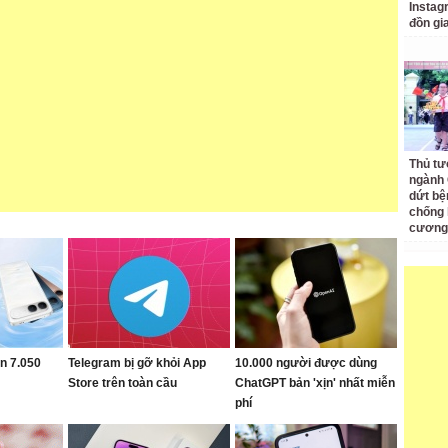
Instagr
đồn gi
Thủ tư
ngành 
dứt bệ
chống 
cương
in 7.050
Telegram bị gỡ khỏi App
10.000 người được dùng
Store trên toàn cầu
ChatGPT bản 'xịn' nhất miễn
phí