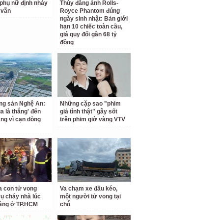
phụ nữ định nhảy
Thúy đăng ảnh Rolls-
 vẫn
Royce Phantom đúng
ngày sinh nhật: Bản giới
hạn 10 chiếc toàn cầu,
giá quy đổi gần 68 tỷ
đồng
ng sản Nghệ An:
Những cặp sao "phim
a là thắng' đến
giả tình thật" gây sốt
ắng vì cạn dòng
trên phim giờ vàng VTV
a con tử vong
Va chạm xe đầu kéo,
vụ cháy nhà lúc
một người tử vong tại
áng ở TP.HCM
chỗ