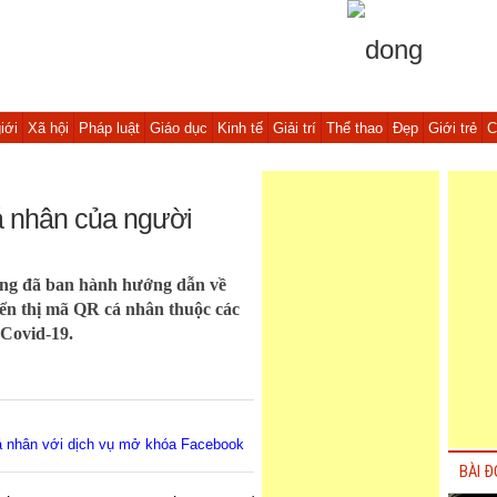
iới
Xã hội
Pháp luật
Giáo dục
Kinh tế
Giải trí
Thể thao
Đẹp
Giới trẻ
C
á nhân của người
ông đã ban hành hướng dẫn về
iển thị mã QR cá nhân thuộc các
 Covid-19.
cá nhân với dịch vụ mở khóa Facebook
BÀI Đ