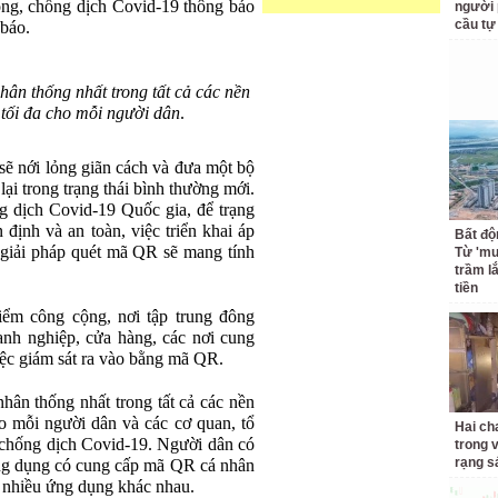
òng, chống dịch Covid-19 thông báo
người 
cầu tự
 báo.
hân thống nhất trong tất cả các nền
 tối đa cho mỗi người dân
.
ố sẽ nới lỏng giãn cách và đưa một bộ
lại trong trạng thái bình thường mới.
 dịch Covid-19 Quốc gia, để trạng
 định và an toàn, việc triển khai áp
Bất độ
 giải pháp quét mã QR sẽ mang tính
Từ 'mu
trầm l
tiền
iểm công cộng, nơi tập trung đông
nh nghiệp, cửa hàng, các nơi cung
iệc giám sát ra vào bằng mã QR.
hân thống nhất trong tất cả các nền
ho mỗi người dân và các cơ quan, tổ
Hai ch
 chống dịch Covid-19. Người dân có
trong 
rạng s
 ứng dụng có cung cấp mã QR cá nhân
t nhiều ứng dụng khác nhau.