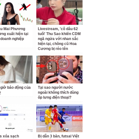
ậu Mai Phương
Livestream, 'cô dâu 62
ừng xuất hiện tại
tuổi' Thu Sao khiến CDM
doanh nghiệp
ngã ngửa với nhan sắc
hiện tại, chồng cũ Hoa
Cương bị réo tên
giờ báo động của
Tại sao người nước
ỵ
ngoài không thích dùng
ốp lưng điện thoại?
us xóa sạch
Bị dẫn 3 bàn, futsal Việt