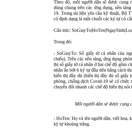
Theo đó, mỗi người dân sẽ được cung 
dùng chung trên các ứng dụng, nền tảng
19. Trong tài liệu yêu cầu kỹ thuật, B
có định dạng là một chuỗi các ký tự có cấ
Cấu trúc: SoGiayTo|HoTen|NgaySinh|L
Trong đó:
- SoGiayTo: Số giấy tờ cá nhân của 
chiếu). Trên các nền tảng, ứng dụng phòn
thị số giấy tờ cá nhân ở hai chế độ gồm ch
nhân ẩn bớt 6 ký tự đầu tiên bằng cách th
hiển thị đầy đủ (hiển thị đầy đủ số giấy
phòng, chống dịch Covid-19 sẽ có chức 
chuyển đổi nhanh các chế độ hiển thị nói t
Mỗi người dân sẽ được cung 
- HoTen: Họ và tên người dân, viết hoa, 
ký tự khoảng trắng.