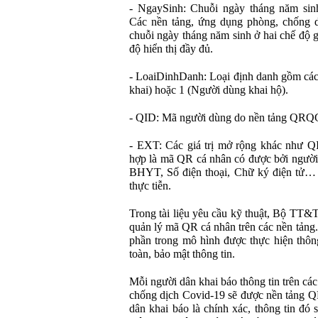
- NgaySinh: Chuỗi ngày tháng năm s
Các nền tảng, ứng dụng phòng, chống dị
chuỗi ngày tháng năm sinh ở hai chế độ 
độ hiển thị đầy đủ.
- LoaiDinhDanh: Loại định danh gồm các 
khai) hoặc 1 (Người dùng khai hộ).
- QID: Mã người dùng do nền tảng QRQG c
- EXT: Các giá trị mở rộng khác như QI
hợp là mã QR cá nhân có được bởi người 
BHYT, Số điện thoại, Chữ ký điện tử… v
thực tiễn.
Trong tài liệu yêu cầu kỹ thuật, Bộ TT&
quản lý mã QR cá nhân trên các nền tảng. 
phần trong mô hình được thực hiện thô
toàn, bảo mật thông tin.
Mỗi người dân khai báo thông tin trên cá
chống dịch Covid-19 sẽ được nền tảng Q
dân khai báo là chính xác, thông tin đó