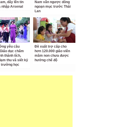
am, dấy lên tin
Nam vẫn ngược dòng
a nhập Arsenal
ngoạn mục trước Thái
Lan
ớng yêu cầu
Đề xuất trợ cấp cho
Giáo dục chấm
hơn 120.000 giáo viên
nh thành tích,
mầm non chưa được
lạm thu và siết kỷ
hưởng chế độ
 trường học