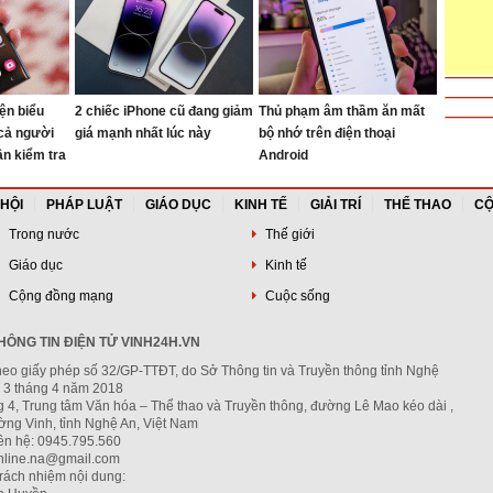
iện biểu
2 chiếc iPhone cũ đang giảm
Thủ phạm âm thầm ăn mất
 cả người
giá mạnh nhất lúc này
bộ nhớ trên điện thoại
n kiểm tra
Android
 HỘI
PHÁP LUẬT
GIÁO DỤC
KINH TẾ
GIẢI TRÍ
THỂ THAO
CỘ
Trong nước
Thế giới
Giáo dục
Kinh tế
Cộng đồng mạng
Cuộc sống
ÔNG TIN ĐIỆN TỬ VINH24H.VN
heo giấy phép số 32/GP-TTĐT, do Sở Thông tin và Truyền thông tỉnh Nghệ
 3 tháng 4 năm 2018
g 4, Trung tâm Văn hóa – Thể thao và Truyền thông, đường Lê Mao kéo dài ,
ng Vinh, tỉnh Nghệ An, Việt Nam
iên hệ: 0945.795.560
nline.na@gmail.com
trách nhiệm nội dung: