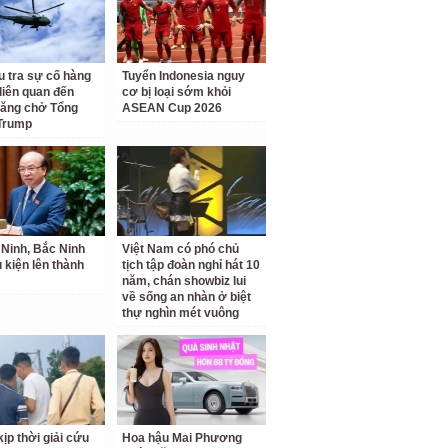
u tra sự cố hàng
Tuyển Indonesia nguy
liên quan đến
cơ bị loại sớm khỏi
hăng chở Tổng
ASEAN Cup 2026
Trump
Ninh, Bắc Ninh
Việt Nam có phó chủ
u kiện lên thành
tịch tập đoàn nghỉ hát 10
năm, chán showbiz lui
về sống an nhàn ở biệt
thự nghìn mét vuông
ịp thời giải cứu
Hoa hậu Mai Phương