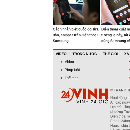
Cách nhận biết cuộc gọi lừa
Điện thoại xuất h
đảo, shipper trên điện thoại
tượng lạ này, tất
Samsung
dùng Samsung cầ
cài đặt của mình
VIDEO
TRONG NƯỚC
THẾ GIỚI
XÃ
Video
Pháp luật
Thể thao
®
TRANG TH
Hoạt động t
An cấp ngày
Địa chỉ: Tần
phường Trườ
Điện thoại l
Email: 24ho
Người chịu 