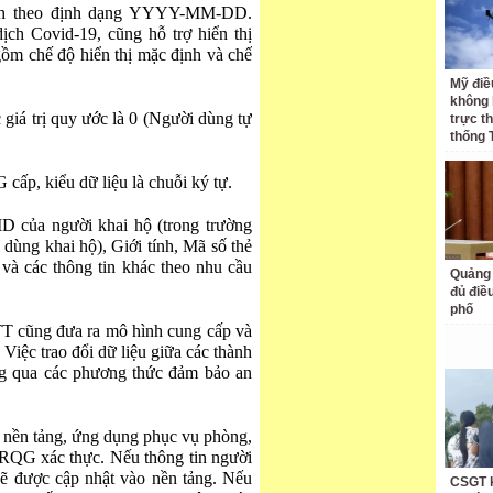
inh theo định dạng YYYY-MM-DD.
ch Covid-19, cũng hỗ trợ hiển thị
gồm chế độ hiển thị mặc định và chế
Mỹ điề
không 
giá trị quy ước là 0 (Người dùng tự
trực t
thống 
ấp, kiểu dữ liệu là chuỗi ký tự.
D của người khai hộ (trong trường
dùng khai hộ), Giới tính, Mã số thẻ
à các thông tin khác theo nhu cầu
Quảng 
đủ điề
phố
TT cũng đưa ra mô hình cung cấp và
Việc trao đổi dữ liệu giữa các thành
ng qua các phương thức đảm bảo an
c nền tảng, ứng dụng phục vụ phòng,
RQG xác thực. Nếu thông tin người
 sẽ được cập nhật vào nền tảng. Nếu
CSGT k