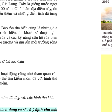
2030
g Gia Long. Đây là giếng nước ngọt
n 100 năm. Ghé thăm địa điểm này, du
ểu thêm và những điển tích đã từng
u Bảo tồn rùa biển cũng là những địa
n rùa biển, du khách sẽ được nghe
Thu hồ
ài rùa và các kỹ năng cứu hộ rùa biển
nông n
Cổ phầ
ôi trường và giữ gìn môi trường sống
chè Ng
n ở Cù lao Câu
ác hoạt động cũng như tham quan các
ó thể tìm kiếm mỏm đá với hình thù
niệm.
 mỏm đá đẹp với các hình thù khác
hách đang và sẽ có ý định cho một