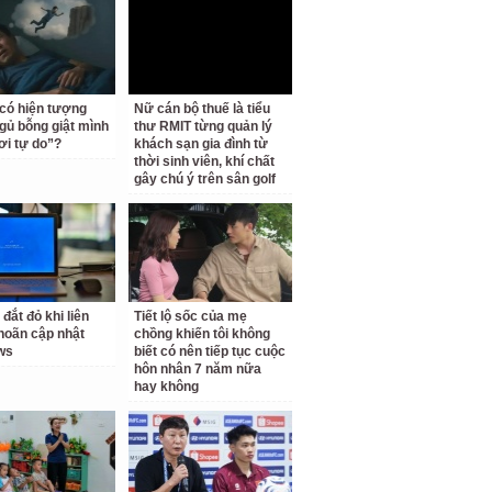
 có hiện tượng
Nữ cán bộ thuế là tiểu
gủ bỗng giật mình
thư RMIT từng quản lý
ơi tự do”?
khách sạn gia đình từ
thời sinh viên, khí chất
gây chú ý trên sân golf
 đắt đỏ khi liên
Tiết lộ sốc của mẹ
 hoãn cập nhật
chồng khiến tôi không
ws
biết có nên tiếp tục cuộc
hôn nhân 7 năm nữa
hay không