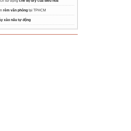
ch sử dụng
chế độ dry của điều hòa
án
rèm văn phòng
tại TPHCM
y xào nấu tự động