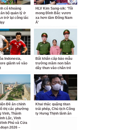
nh có khoảng
HLV Kim Sang-sik: 'Tôi
cán bộ quản lý ở
mong Đình Bắc vươn
n trở lại công tác
xa hơn tầm Đông Nam
dạy
Á'
a Indonesia,
Bắt khẩn cấp bảo mẫu
ore giành vé vào
trường mầm non bắn
t
dây thun vào chân trẻ
iện Đề án chỉnh
Khai thác quặng titan
đô thị các phường
trái phép, Chủ tịch Công
 Vinh, Thành
ty Hưng Thịnh lãnh án
inh Lộc, Vinh
Vinh Phú và Cửa
i đoạn 2026 –