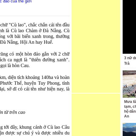
 đáo của thế giới
2 chữ "Cù lao", chắc chắn cái tên đầu
ính là Cù lao Chàm ở Đà Nẵng. Cù
ếng với bãi biển xanh trong, thường
h Đà Nẵng, Hội An hay Huế.
 cũng có một hòn đảo gắn với 2 chữ
3 nữ d
ch ca ngợi là "thiên đường xanh".
Trà
gọi là hòn Cau.
5km, diện tích khoảng 140ha và hoàn
xã Phước Thể, huyện Tuy Phong, tỉnh
i, sở dĩ có cái tên như hiện nay, là
Mưa lũ
tạm, c
hộ dân
n từ trên cao
An
g tới đây, khung cảnh ở Cù lao Câu
hận được sự chú ý và được nhiều du