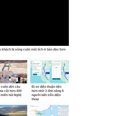
u khách bị sóng cuốn mất tích ở bán đảo Sơn
 cuốn đứt cầu
Đi xe điện thuận tiện
hia cắt hơn 400
hơn nhờ 3 tính năng ít
 miền núi Nghệ
người biết trên điện
thoại