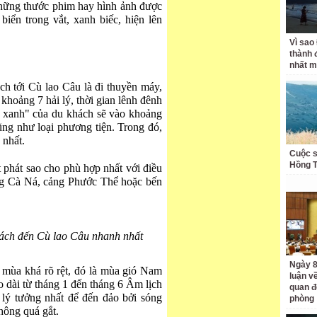
những thước phim hay hình ảnh được
biển trong vắt, xanh biếc, hiện lên
Vì sao
thành 
nhất m
ch tới Cù lao Câu là đi thuyền máy,
 khoảng 7 hải lý, thời gian lênh đênh
ng xanh" của du khách sẽ vào khoảng
 cũng như loại phương tiện. Trong đó,
 nhất.
Cuộc s
Hồng 
 phát sao cho phù hợp nhất với điều
ảng Cà Ná, cảng Phước Thể hoặc bến
khách đến Cù lao Câu nhanh nhất
Ngày 8
2 mùa khá rõ rệt, đó là mùa gió Nam
luận về
 dài từ tháng 1 đến tháng 6 Âm lịch
quan đ
 lý tưởng nhất để đến đảo bởi sóng
phòng
hông quá gắt.