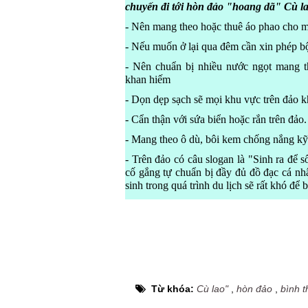
chuyến đi tới hòn đảo "hoang dã" Cù l
- Nên mang theo hoặc thuê áo phao cho m
- Nếu muốn ở lại qua đêm cần xin phép b
- Nên chuẩn bị nhiều nước ngọt mang th
khan hiếm
- Dọn dẹp sạch sẽ mọi khu vực trên đảo kh
- Cẩn thận với sứa biển hoặc rắn trên đảo.
- Mang theo ô dù, bôi kem chống nắng kỹ
- Trên đảo có câu slogan là "Sinh ra để 
cố gắng tự chuẩn bị đầy đủ đồ đạc cá nhâ
sinh trong quá trình du lịch sẽ rất khó để 
Từ khóa:
Cù lao"
,
hòn đảo
,
bình 