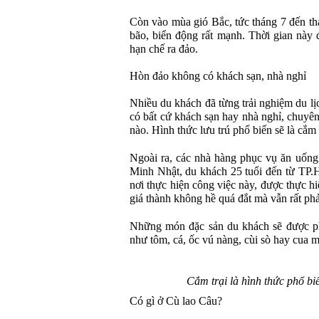
Còn vào mùa gió Bắc, tức tháng 7 đến thá
bão, biển động rất mạnh. Thời gian này
hạn chế ra đảo.
Hòn đảo không có khách sạn, nhà nghỉ
Nhiều du khách đã từng trải nghiệm du lị
có bất cứ khách sạn hay nhà nghỉ, chuyê
nào. Hình thức lưu trú phổ biến sẽ là cắm 
Ngoài ra, các nhà hàng phục vụ ăn uốn
Minh Nhật, du khách 25 tuổi đến từ TP.H
nơi thực hiện công việc này, được thực h
giá thành không hề quá đắt mà vẫn rất phả
Những món đặc sản du khách sẽ được phụ
như tôm, cá, ốc vú nàng, cùi sò hay cua m
Cắm trại là hình thức phổ b
Có gì ở Cù lao Câu?