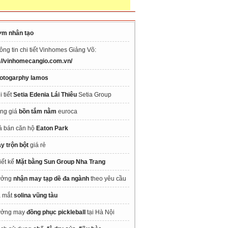
m nhân tạo
ông tin chi tiết Vinhomes Giảng Võ:
://vinhomecangio.com.vn/
otogarphy lamos
i tiết
Setia Edenia Lái Thiêu
Setia Group
ng giá
bồn tắm nằm
euroca
á bán căn hộ
Eaton Park
y trộn bột
giá rẻ
iết kế
Mặt bằng Sun Group Nha Trang
ưởng
nhận may tạp dề đa ngành
theo yêu cầu
 mắt
solina vũng tàu
ởng may
đồng phục pickleball
tại Hà Nội