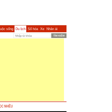
uộc sống
Du lịch
Số hóa
Xe
Nhân ái
ỌC NHIỀU