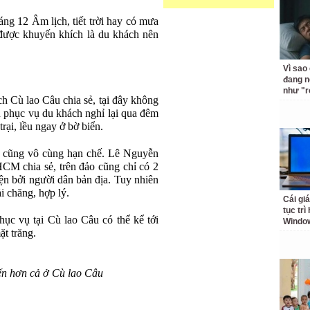
ng 12 Âm lịch, tiết trời hay có mưa
 được khuyến khích là du khách nên
Vì sao
đang n
như "r
ch Cù lao Câu chia sẻ, tại đây không
n phục vụ du khách nghỉ lại qua đêm
trại, lều ngay ở bờ biển.
g cũng vô cùng hạn chế. Lê Nguyễn
CM chia sẻ, trên đảo cũng chỉ có 2
iện bởi người dân bản địa. Tuy nhiên
i chăng, hợp lý.
Cái giá
tục trì
c vụ tại Cù lao Câu có thể kể tới
Windo
ặt trăng.
iến hơn cả ở Cù lao Câu