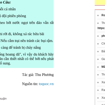
ao Câu:
ỗi cá nhân
Rơ
ộ đội phiên phòng
eo bởi nước ngọt trên đảo vẫn rất
Th
https
i rời đi, không xả rác bừa bãi
ph
 Nếu cắm trại nên tránh các bụi rậm.
Ch
 càng để tránh bị cháy nắng
Bả
sống hoang dã", vì vậy du khách hãy
n cần thiết nhất có thể bởi nếu phát
Gi
bổ sung.
Má
Tác giả: Thu Phương
Th
X
Nguồn tin:
toquoc.vn
Ra
Xư
thuận