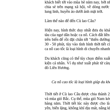
khách biết tới vào mùa hè năm nay, bởi 
chia sẻ trên mạng xã hội, về dòng nước 
lung linh, huyền ảo dưới ánh mặt trời.
Làm thế nào để đến Cù lao Câu?
Hiện nay, hình thức duy nhất đưa du khá
tàu của ngư dân hoặc ca nô. Cách đất liền
trên biển để rồi đặt chân tới "thiên đườ
30 - 50 phút, tùy vào tình hình thời tiết
ca nô cao tốc là loại hình di chuyển nhanh
Du khách cũng có thể tùy chọn điểm xuất
kiện cá nhân. Ví dụ như xuất phát từ c
đò Liên Hương.
Ca nô cao tốc là loại hình giúp du 
Thời tiết ở Cù lao Câu được chia thành 
và mùa gió Bắc. Cụ thể, mùa gió Nam kéo
hàng năm. Thời tiết lúc này được cho là
yên, biển lặng, không khí dịu mát, nắng k