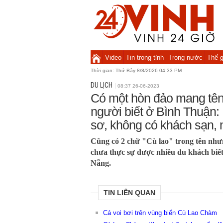
Video
Tin trong tỉnh
Trong nước
Thế g
Thời gian:
Thứ Bảy 8/8/2026 04:33 PM
DU LỊCH
08:37 26-06-2023
Có một hòn đảo mang tên
người biết ở Bình Thuận
sơ, không có khách sạn, 
Cũng có 2 chữ "Cù lao" trong tên nh
chưa thực sự được nhiều du khách biế
Nẵng.
TIN LIÊN QUAN
Cá voi bơi trên vùng biển Cù Lao Chàm