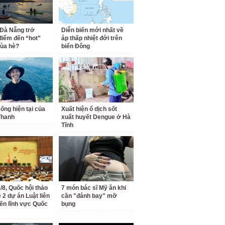
 Đà Nẵng trở
Diễn biến mới nhất về
điểm đến “hot”
áp thấp nhiệt đới trên
ùa hè?
biển Đông
ống hiện tại của
Xuất hiện ổ dịch sốt
Thanh
xuất huyết Dengue ở Hà
Tĩnh
/8, Quốc hội thảo
7 món bác sĩ Mỹ ăn khi
 2 dự án Luật liên
cần "đánh bay" mỡ
ến lĩnh vực Quốc
bụng