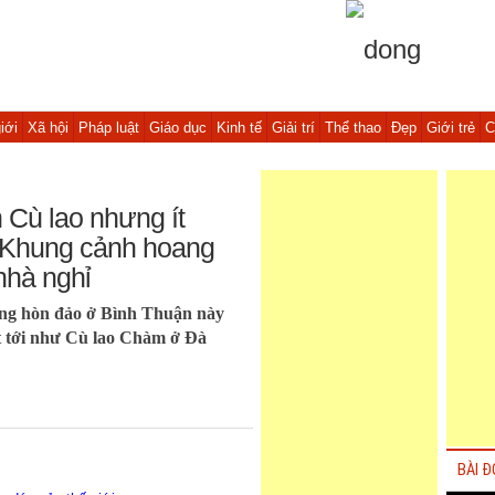
iới
Xã hội
Pháp luật
Giáo dục
Kinh tế
Giải trí
Thể thao
Đẹp
Giới trẻ
C
 Cù lao nhưng ít
: Khung cảnh hoang
nhà nghỉ
ưng hòn đảo ở Bình Thuận này
t tới như Cù lao Chàm ở Đà
BÀI Đ