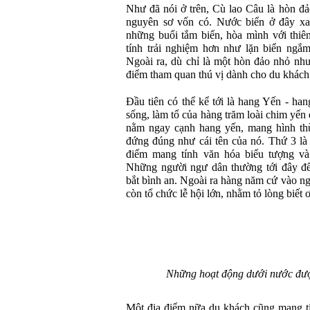
Như đã nói ở trên, Cù lao Câu là hòn đ
nguyên sơ vốn có. Nước biển ở đây xan
những buổi tắm biển, hòa mình với thi
tính trải nghiệm hơn như lặn biển ngắm
Ngoài ra, dù chỉ là một hòn đảo nhỏ nh
điểm tham quan thú vị dành cho du khách
Đầu tiên có thể kể tới là hang Yến - han
sống, làm tổ của hàng trăm loài chim yến
nằm ngay cạnh hang yến, mang hình thù
đứng đúng như cái tên của nó. Thứ 3 là
điểm mang tính văn hóa biểu tượng và
Những người ngư dân thường tới đây đ
bắt bình an. Ngoài ra hàng năm cứ vào n
còn tổ chức lễ hội lớn, nhằm tỏ lòng biết 
Những hoạt động dưới nước được
Một địa điểm nữa du khách cũng mang t