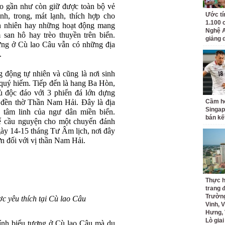
ảo gần như còn giữ được toàn bộ vẻ
Ước tí
h, trong, mát lạnh, thích hợp cho
1.100 
ên nhiên hay những hoạt động mang
Nghệ A
 san hô hay trèo thuyền trên biển.
giảng 
ưng ở Cù lao Câu vẫn có những địa
.
g động tự nhiên và cũng là nơi sinh
 quý hiếm. Tiếp đến là hang Ba Hòn,
 độc đáo với 3 phiến đá lớn dựng
 đền thờ Thần Nam Hải. Đây là địa
Cầm hò
Singap
 tâm linh của ngư dân miền biển.
bán kế
ể cầu nguyện cho một chuyến đánh
gày 14-15 tháng Tư Âm lịch, nơi đây
ơn đối với vị thần Nam Hải.
Thực h
trang 
Trường
 yêu thích tại Cù lao Câu
Vinh, V
Hưng, 
Lò gia
ính biểu tượng ở Cù lao Câu mà du