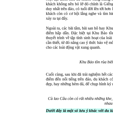
khách không nên bỏ lỡ đó chính là Giến
duy nhất trên đảo, có tuổi đời lên tới hơ
khách còn có cơ hội lắng nghe và tìm hi
xảy ra tại đây.
Ngoài ra, các bãi tắm, bãi san hô hay Kh
điểm hấp dẫn. Đặc biệt tại Khu Bảo tồ
thuyết trình về tập tính sinh hoạt của lo
cần thiết, từ đó nâng cao ý thức bảo vệ m
cho các loài động vật xung quanh.
Khu Bảo tồn rùa biể
Cuối cùng, sau khi đã trải nghiệm hết c
điểm đến nổi tiếng trên đảo, du khách c
đẹp, hay những hẻm đá, để chụp hình kỷ 
Cù lao Câu còn có rất nhiều những khe,
nhau
Dưới đây là một số lưu ý khác với du k