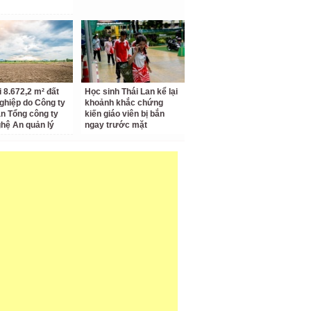
i 8.672,2 m² đất
Học sinh Thái Lan kể lại
ghiệp do Công ty
khoảnh khắc chứng
n Tổng công ty
kiến giáo viên bị bắn
hệ An quản lý
ngay trước mặt