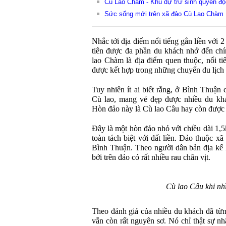
Cù Lao Chàm - Khu dự trữ sinh quyển độc
Sức sống mới trên xã đảo Cù Lao Chàm
Nhắc tới địa điểm nổi tiếng gắn liền với 
tiên được đa phần du khách nhớ đến ch
lao Chàm là địa điểm quen thuộc, nổi ti
được kết hợp trong những chuyến du lịc
Tuy nhiên ít ai biết rằng, ở Bình Thuận
Cù lao, mang vẻ đẹp được nhiều du khá
Hòn đảo này là Cù lao Câu hay còn được 
Đây là một hòn đảo nhỏ với chiều dài 1,
toàn tách biệt với đất liền. Đảo thuộc 
Bình Thuận. Theo người dân bản địa kể lạ
bởi trên đảo có rất nhiều rau chân vịt.
Cù lao Câu khi nhì
Theo đánh giá của nhiều du khách đã từn
vẫn còn rất nguyên sơ. Nó chỉ thật sự n