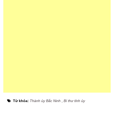
Từ khóa:
Thành ủy Bắc Ninh
,
Bí thư tỉnh ủy