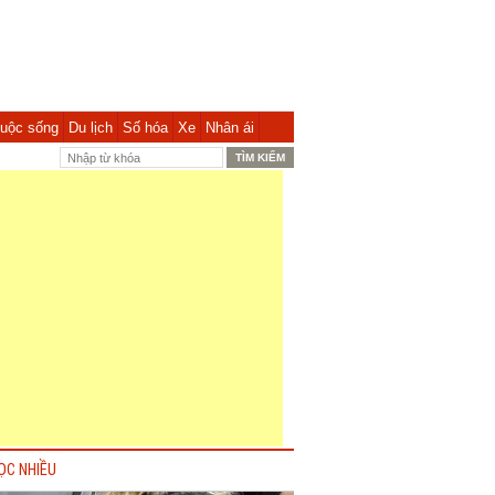
uộc sống
Du lịch
Số hóa
Xe
Nhân ái
ỌC NHIỀU