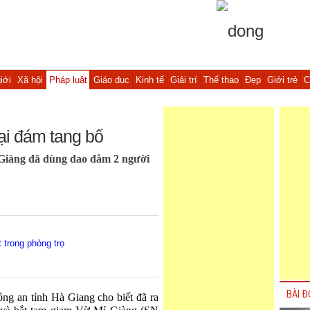
iới
Xã hội
Pháp luật
Giáo dục
Kinh tế
Giải trí
Thể thao
Đẹp
Giới trẻ
C
tại đám tang bố
 Giàng đã dùng dao đâm 2 người
 trong phòng trọ
BÀI Đ
ng an tỉnh Hà Giang cho biết đã ra