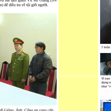
an và bắt tạm giam Vừ Mí Giàng (SN
 để điều tra về tội giết người.
7 món 
Vì sao
đang n
như "r
Mí Giàng. Ảnh: Công an cung cấp