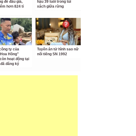
ng để đấu giá,
hậu 39 tuổi trong túi
iểm hơn 824 tỉ
xách giữa rừng
công ty của
Tuyên án tử hình sao nữ
 Hoa Hồng"
nổi tiếng SN 1992
còn hoạt động tại
ỉ đã đăng ký