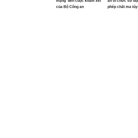
mạng' đến cuộc khám xét
án tổ chức sử dụn
của Bộ Công an
phép chất ma túy