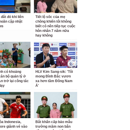
 đắt đỏ khi liên
Tiết lộ sốc của mẹ
 hoãn cập nhật
chồng khiến tôi không
ws
biết có nên tiếp tục cuộc
hôn nhân 7 năm nữa
hay không
nh có khoảng
HLV Kim Sang-sik: 'Tôi
cán bộ quản lý ở
mong Đình Bắc vươn
n trở lại công tác
xa hơn tầm Đông Nam
dạy
Á'
a Indonesia,
Bắt khẩn cấp bảo mẫu
ore giành vé vào
trường mầm non bắn