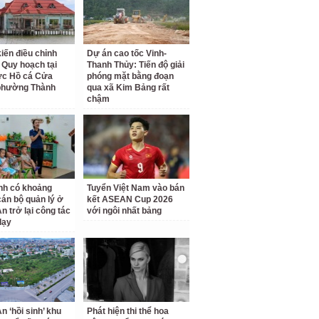
kiến điều chỉnh
Dự án cao tốc Vinh-
 Quy hoạch tại
Thanh Thủy: Tiến độ giải
ực Hồ cá Cửa
phóng mặt bằng đoạn
phường Thành
qua xã Kim Bảng rất
chậm
nh có khoảng
Tuyển Việt Nam vào bán
cán bộ quản lý ở
kết ASEAN Cup 2026
n trở lại công tác
với ngôi nhất bảng
dạy
n ‘hồi sinh’ khu
Phát hiện thi thể hoa