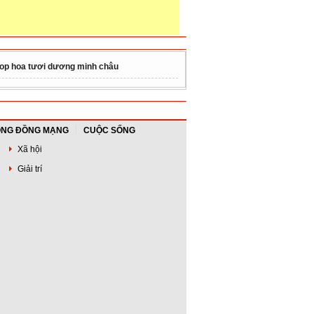
op hoa tươi dương minh châu
NG ĐỒNG MẠNG
CUỘC SỐNG
Xã hội
Giải trí