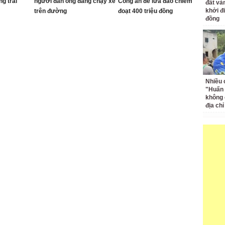
g trái
người đàn ông đang chạy xe
Công an để lừa đảo chiếm
đất và
khởi đ
trên đường
đoạt 400 triệu đồng
đồng
Nhiều 
"Huấn
không 
địa ch