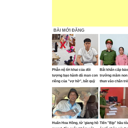
BÀI MỚI ĐĂNG
Phẫn nộ lời khai của đối
Bắt khẩn cấp bả
tượng bạo hành dã man con
trường mầm non 
riêng của "vợ hờ", bắt quỳ
thun vào chân trẻ
gối đến 1 giờ sáng
Huấn Hoa Hồng, từ 'giang hồ
Tiến "Bịp" hầu tò