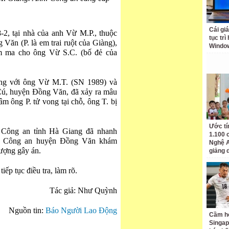
Cái giá
-2, tại nhà của anh Vừ M.P., thuộc
tục trì
ăn (P. là em trai ruột của Giàng),
Windo
m ma cho ông Vừ S.C. (bố đẻ của
àng với ông Vừ M.T. (SN 1989) và
 Cú, huyện Đồng Văn, đã xảy ra mâu
 ông P. tử vong tại chỗ, ông T. bị
Ước tí
 Công an tỉnh Hà Giang đã nhanh
1.100 
với Công an huyện Đồng Văn khám
Nghệ A
tượng gây án.
giảng 
ếp tục điều tra, làm rõ.
Tác giả: Như Quỳnh
Nguồn tin:
Báo Người Lao Động
Cầm hò
Singap