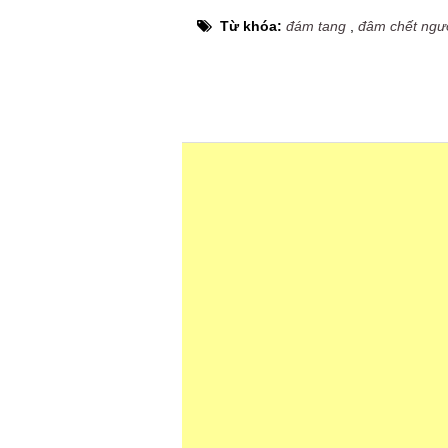
Từ khóa:
đám tang
,
đâm chết ngư