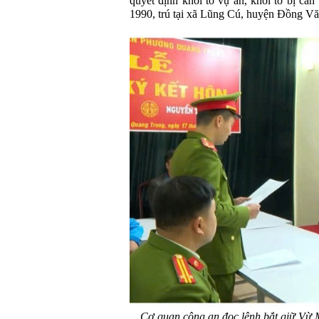
quyết định khởi tố vụ án, khởi tố bị c
1990, trú tại xã Lũng Cú, huyện Đồng Văn)
Cơ quan công an đọc lệnh bắt giữ Vừ 