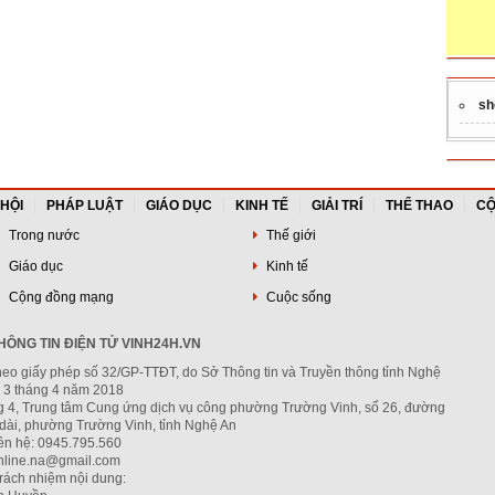
sh
 HỘI
PHÁP LUẬT
GIÁO DỤC
KINH TẾ
GIẢI TRÍ
THỂ THAO
CỘ
Trong nước
Thế giới
Giáo dục
Kinh tế
Cộng đồng mạng
Cuộc sống
ÔNG TIN ĐIỆN TỬ VINH24H.VN
heo giấy phép số 32/GP-TTĐT, do Sở Thông tin và Truyền thông tỉnh Nghệ
 3 tháng 4 năm 2018
ng 4, Trung tâm Cung ứng dịch vụ công phường Trường Vinh, số 26, đường
dài, phường Trường Vinh, tỉnh Nghệ An
iên hệ: 0945.795.560
nline.na@gmail.com
trách nhiệm nội dung: