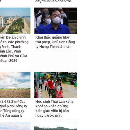
t
dây thun vào chân trẻ
iện Đề án chỉnh
Khai thác quặng titan
đô thị các phường
trái phép, Chủ tịch Công
 Vinh, Thành
ty Hưng Thịnh lãnh án
inh Lộc, Vinh
Vinh Phú và Cửa
i đoạn 2026 –
i 8.672,2 m² đất
Học sinh Thái Lan kể lại
ghiệp do Công ty
khoảnh khắc chứng
n Tổng công ty
kiến giáo viên bị bắn
hệ An quản lý
ngay trước mặt