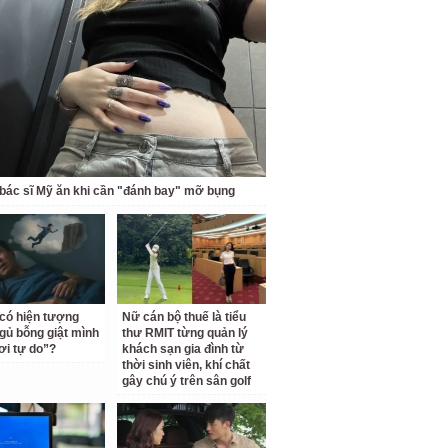
bác sĩ Mỹ ăn khi cần "đánh bay" mỡ bụng
 có hiện tượng
Nữ cán bộ thuế là tiểu
gủ bỗng giật mình
thư RMIT từng quản lý
ơi tự do”?
khách sạn gia đình từ
thời sinh viên, khí chất
gây chú ý trên sân golf