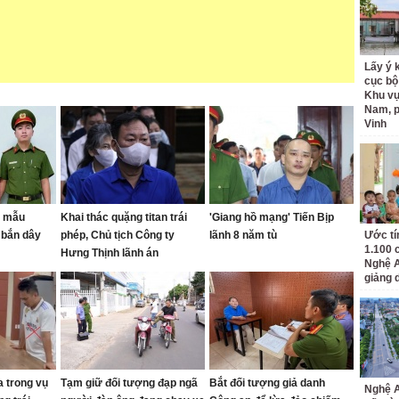
Lấy ý 
cục bộ
Khu v
Nam, 
Vinh
o mẫu
Khai thác quặng titan trái
'Giang hồ mạng' Tiến Bịp
bắn dây
phép, Chủ tịch Công ty
lãnh 8 năm tù
Ước tí
1.100 
Hưng Thịnh lãnh án
Nghệ A
giảng 
a trong vụ
Tạm giữ đối tượng đạp ngã
Bắt đối tượng giả danh
Nghệ A