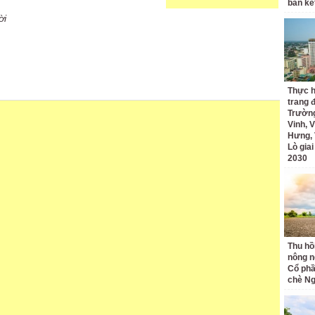
bán kế
ời
Thực h
trang 
Trường
Vinh, V
Hưng, 
Lò gia
2030
Thu hồ
nông n
Cổ phầ
chè Ng