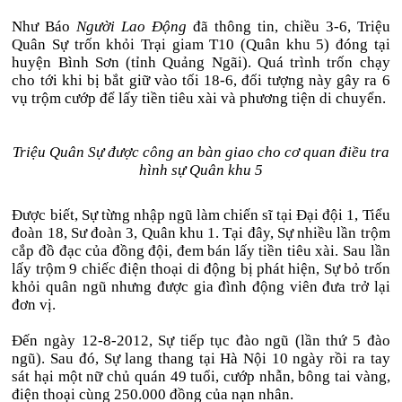
Như Báo
Người Lao Động
đã thông tin, chiều 3-6, Triệu
Quân Sự trốn khỏi Trại giam T10 (Quân khu 5) đóng tại
huyện Bình Sơn (tỉnh Quảng Ngãi). Quá trình trốn chạy
cho tới khi bị bắt giữ vào tối 18-6, đối tượng này gây ra 6
vụ trộm cướp để lấy tiền tiêu xài và phương tiện di chuyển.
Triệu Quân Sự được công an bàn giao cho cơ quan điều tra
hình sự Quân khu 5
Được biết, Sự từng nhập ngũ làm chiến sĩ tại Đại đội 1, Tiểu
đoàn 18, Sư đoàn 3, Quân khu 1. Tại đây, Sự nhiều lần trộm
cắp đồ đạc của đồng đội, đem bán lấy tiền tiêu xài. Sau lần
lấy trộm 9 chiếc điện thoại di động bị phát hiện, Sự bỏ trốn
khỏi quân ngũ nhưng được gia đình động viên đưa trở lại
đơn vị.
Đến ngày 12-8-2012, Sự tiếp tục đào ngũ (lần thứ 5 đào
ngũ). Sau đó, Sự lang thang tại Hà Nội 10 ngày rồi ra tay
sát hại một nữ chủ quán 49 tuổi, cướp nhẫn, bông tai vàng,
điện thoại cùng 250.000 đồng của nạn nhân.