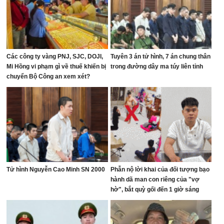
Các công ty vàng PNJ, SJC, DOJI,
Tuyên 3 án tử hình, 7 án chung thân
Mi Hồng vi phạm gì về thuế khiến bị
trong đường dây ma túy liên tỉnh
chuyển Bộ Công an xem xét?
Tử hình Nguyễn Cao Minh SN 2000
Phẫn nộ lời khai của đối tượng bạo
hành dã man con riêng của "vợ
hờ", bắt quỳ gối đến 1 giờ sáng