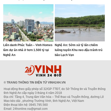
Thượng, phường Vinh Lộc
Liên danh Phúc Tuấn – Vinh Homes
Nghệ An: Sớm xử lý lấn chiếm
làm dự án nhà ở hơn 1.500 tỷ tại
luồng tuyến Khu neo đậu tránh trú
Nghệ An
bão Lạch Vạn
®
TRANG THÔNG TIN ĐIỆN TỬ VINH24H.VN
Hoạt động theo giấy phép số 32/GP-TTĐT, do Sở Thông tin và Truyền thông
tỉnh Nghệ An cấp ngày 3 tháng 4 năm 2018
Địa chỉ: Tầng 4, Trung tâm Văn hóa – Thể thao và Truyền thông, đường Lê
Mao kéo dài , phường Trường Vinh, tỉnh Nghệ An, Việt Nam
Điện thoại liên hệ: 0945.795.560
Email: 24honline.na@gmail.com