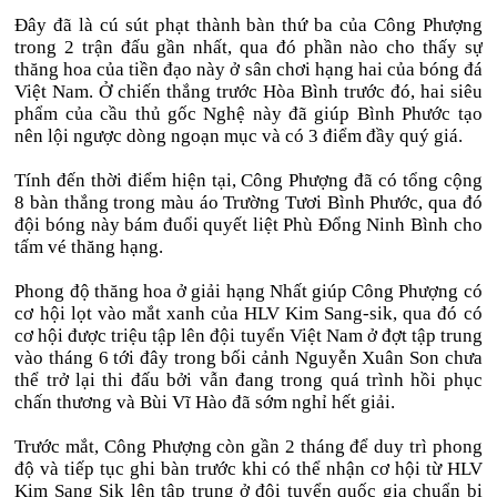
Đây đã là cú sút phạt thành bàn thứ ba của Công Phượng
trong 2 trận đấu gần nhất, qua đó phần nào cho thấy sự
thăng hoa của tiền đạo này ở sân chơi hạng hai của bóng đá
Việt Nam. Ở chiến thắng trước Hòa Bình trước đó, hai siêu
phẩm của cầu thủ gốc Nghệ này đã giúp Bình Phước tạo
nên lội ngược dòng ngoạn mục và có 3 điểm đầy quý giá.
Tính đến thời điểm hiện tại, Công Phượng đã có tổng cộng
8 bàn thắng trong màu áo Trường Tươi Bình Phước, qua đó
đội bóng này bám đuổi quyết liệt Phù Đổng Ninh Bình cho
tấm vé thăng hạng.
Phong độ thăng hoa ở giải hạng Nhất giúp Công Phượng có
cơ hội lọt vào mắt xanh của HLV Kim Sang-sik, qua đó có
cơ hội được triệu tập lên đội tuyển Việt Nam ở đợt tập trung
vào tháng 6 tới đây trong bối cảnh Nguyễn Xuân Son chưa
thể trở lại thi đấu bởi vẫn đang trong quá trình hồi phục
chấn thương và Bùi Vĩ Hào đã sớm nghỉ hết giải.
Trước mắt, Công Phượng còn gần 2 tháng để duy trì phong
độ và tiếp tục ghi bàn trước khi có thể nhận cơ hội từ HLV
Kim Sang Sik lên tập trung ở đội tuyển quốc gia chuẩn bị