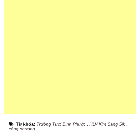
Từ khóa:
Trường Tươi Bình Phước
,
HLV Kim Sang Sik
,
công phượng