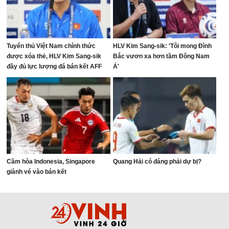
Tuyển thủ Việt Nam chính thức
HLV Kim Sang-sik: 'Tôi mong Đình
được xóa thẻ, HLV Kim Sang-sik
Bắc vươn xa hơn tầm Đông Nam
đầy đủ lực lượng đá bán kết AFF
Á'
Cup
Cầm hòa Indonesia, Singapore
Quang Hải có đáng phải dự bị?
giành vé vào bán kết