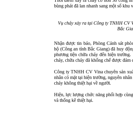
Thời điểm xảy ra cháy có hơn 30 công nh
bùng phát đã lan nhanh sang một số khu v
Vụ cháy xảy ra tại Công ty TNHH CV V
Bắc Gi
Nhận được tin báo, Phòng Cảnh sát phò
hộ (Công an tỉnh Bắc Giang) đã huy động
phương tiện chữa cháy đến hiện trường.
cháy, chữa cháy đã khống chế được đám 
Công ty TNHH CV Vina chuyên sản xuất t
nhân có mặt tại hiện trường, nguyên nhân
cháy không thiệt hại về người.
Hiện, lực lượng chức năng phối hợp cùng
và thống kê thiệt hại.