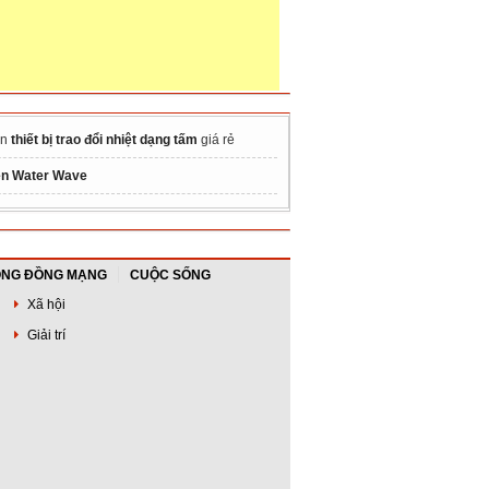
án
thiết bị trao đổi nhiệt dạng tấm
giá rẻ
n Water Wave
NG ĐỒNG MẠNG
CUỘC SỐNG
Xã hội
Giải trí