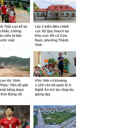
nh Thái Lan kể lại
Lấy ý kiến điều chỉnh
h khắc chứng
cục bộ Quy hoạch tại
áo viên bị bắn
Khu vực Hồ cá Cửa
rước mặt
Nam, phường Thành
Vinh
cao tốc Vinh-
Ước tính có khoảng
Thủy: Tiến độ giải
1.100 cán bộ quản lý ở
mặt bằng đoạn
Nghệ An trở lại công tác
 Kim Bảng rất
giảng dạy