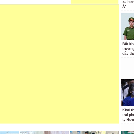
xa hơ
Á'
Bắt kh
trườn
dây th
Khai t
trái p
ty Hưn