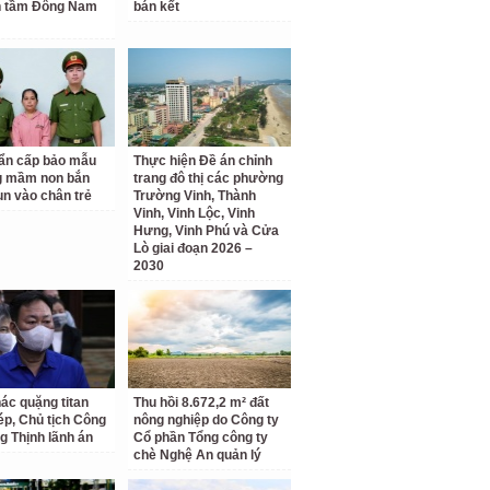
n tầm Đông Nam
bán kết
ẩn cấp bảo mẫu
Thực hiện Đề án chỉnh
g mầm non bắn
trang đô thị các phường
un vào chân trẻ
Trường Vinh, Thành
Vinh, Vinh Lộc, Vinh
Hưng, Vinh Phú và Cửa
Lò giai đoạn 2026 –
2030
hác quặng titan
Thu hồi 8.672,2 m² đất
hép, Chủ tịch Công
nông nghiệp do Công ty
g Thịnh lãnh án
Cổ phần Tổng công ty
chè Nghệ An quản lý