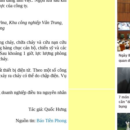
ân đang làm việc. Ngọn lửa sau khi
ực của công ty.
ina, Khu công nghiệp Vân Trung,
ang
ng cháy, chữa cháy và cứu nạn cứu
 hàng chục cán bộ, chiến sỹ và các
 Sau khoảng 1 giờ, lực lượng phòng
Ngày 8
cháy.
quan đ
hiết bị điện tử. Theo một số công
 xảy ra cháy có thể do chập điện. Vụ
 doanh nghiệp điều tra nguyên nhân
7 món 
cần "
bụng
Tác giả: Quốc Hưng
Nguồn tin:
Báo Tiền Phong