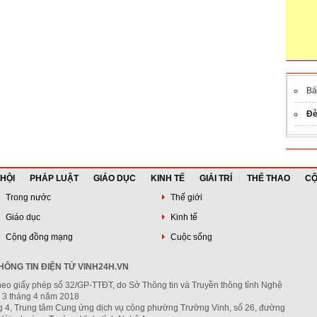
B
Đè
 HỘI
PHÁP LUẬT
GIÁO DỤC
KINH TẾ
GIẢI TRÍ
THỂ THAO
CỘ
Trong nước
Thế giới
Giáo dục
Kinh tế
Cộng đồng mạng
Cuộc sống
ÔNG TIN ĐIỆN TỬ VINH24H.VN
heo giấy phép số 32/GP-TTĐT, do Sở Thông tin và Truyền thông tỉnh Nghệ
 3 tháng 4 năm 2018
ng 4, Trung tâm Cung ứng dịch vụ công phường Trường Vinh, số 26, đường