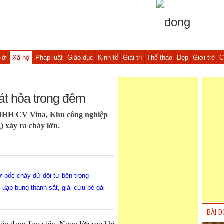
iới
Xã hội
Pháp luật
Giáo dục
Kinh tế
Giải trí
Thể thao
Đẹp
Giới trẻ
C
hát hỏa trong đêm
TNHH CV Vina, Khu công nghiệp
 xảy ra cháy lớn.
ờ bốc cháy dữ dội từ bên trong
đạp bung thanh sắt, giải cứu bé gái
BÀI Đ