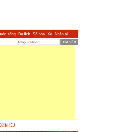
uộc sống
Du lịch
Số hóa
Xe
Nhân ái
ỌC NHIỀU