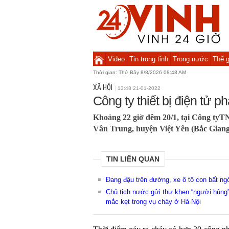
Video
Tin trong tỉnh
Trong nước
Thế g
Thời gian:
Thứ Bảy 8/8/2026 08:48 AM
XÃ HỘI
13:48 21-01-2022
Công ty thiết bị điện tử p
Khoảng 22 giờ đêm 20/1, tại Công ty
Vân Trung, huyện Việt Yên (Bắc Giang)
TIN LIÊN QUAN
Đang đậu trên đường, xe ô tô con bất ng
Chủ tịch nước gửi thư khen “người hùng” 
mắc kẹt trong vụ cháy ở Hà Nội