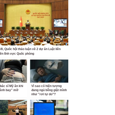
/8, Quốc hội thảo luận về 2 dự án Luật liên
ến lĩnh vực Quốc phòng
bác sĩ Mỹ ăn khi
Vì sao có hiện tượng
đánh bay" mỡ
đang ngủ bỗng giật mình
như "rơi tự do”?