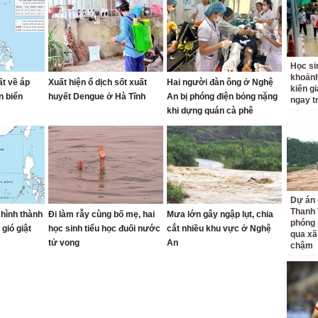
Học si
khoản
ất về áp
Xuất hiện ổ dịch sốt xuất
Hai người đàn ông ở Nghệ
kiến gi
n biển
huyết Dengue ở Hà Tĩnh
An bị phóng điện bỏng nặng
ngay t
khi dựng quán cà phê
Dự án 
Thanh 
 hình thành
Đi làm rẫy cùng bố mẹ, hai
Mưa lớn gây ngập lụt, chia
phóng 
gió giật
học sinh tiểu học đuối nước
cắt nhiều khu vực ở Nghệ
qua xã
tử vong
An
chậm