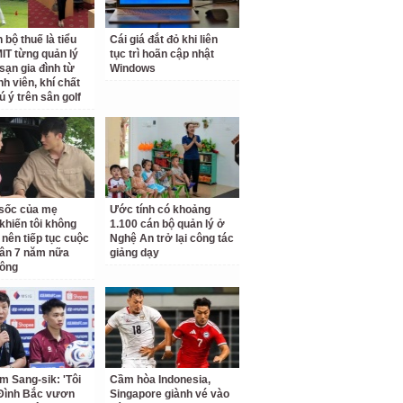
 bộ thuế là tiểu
Cái giá đắt đỏ khi liên
IT từng quản lý
tục trì hoãn cập nhật
sạn gia đình từ
Windows
nh viên, khí chất
ú ý trên sân golf
ộ sốc của mẹ
Ước tính có khoảng
khiến tôi không
1.100 cán bộ quản lý ở
 nên tiếp tục cuộc
Nghệ An trở lại công tác
ân 7 năm nữa
giảng dạy
hông
m Sang-sik: 'Tôi
Cầm hòa Indonesia,
Đình Bắc vươn
Singapore giành vé vào