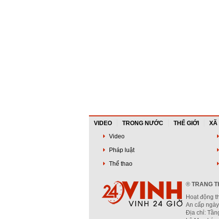
VIDEO
TRONG NƯỚC
THẾ GIỚI
XÃ
Video
Pháp luật
Thể thao
®
TRANG TH
Hoạt động t
An cấp ngày
Địa chỉ: Tầ