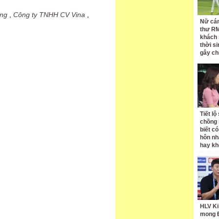
ung
,
Công ty TNHH CV Vina
,
Nữ cán
thư RM
khách 
thời si
gây ch
Tiết l
chồng 
biết có
hôn nh
hay k
HLV Ki
mong 