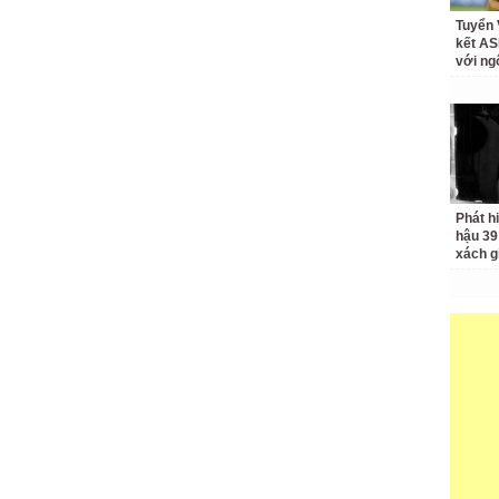
Tuyển 
kết A
với ng
Phát hi
hậu 39 
xách g