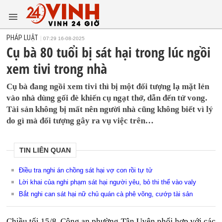
PHÁP LUẬT
07:29 16-08-2025
Cụ bà 80 tuổi bị sát hại trong lúc ngồi
xem tivi trong nhà
Cụ bà đang ngồi xem tivi thì bị một đối tượng lạ mặt lẻn
vào nhà dùng gối đè khiến cụ ngạt thở, dẫn đến tử vong.
Tài sản không bị mất nên người nhà cũng không biết vì lý
do gì mà đối tượng gây ra vụ việc trên…
TIN LIÊN QUAN
Điều tra nghi án chồng sát hại vợ con rồi tự tử
Lời khai của nghi phạm sát hại người yêu, bỏ thi thể vào valy
Bắt nghi can sát hại nữ chủ quán cà phê võng, cướp tài sản
Chiều tối 15/8, Công an phường Tân Uyên phối hợp với các