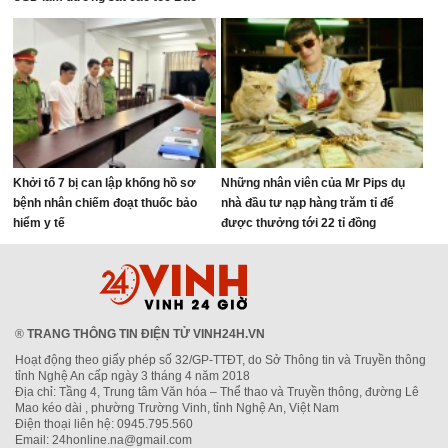
Nam
Khởi tố 7 bị can lập khống hồ sơ
Những nhân viên của Mr Pips dụ
bệnh nhân chiếm đoạt thuốc bảo
nhà đầu tư nạp hàng trăm tỉ để
hiểm y tế
được thưởng tới 22 tỉ đồng
®
TRANG THÔNG TIN ĐIỆN TỬ VINH24H.VN
Hoạt động theo giấy phép số 32/GP-TTĐT, do Sở Thông tin và Truyền thông
tỉnh Nghệ An cấp ngày 3 tháng 4 năm 2018
Địa chỉ: Tầng 4, Trung tâm Văn hóa – Thể thao và Truyền thông, đường Lê
Mao kéo dài , phường Trường Vinh, tỉnh Nghệ An, Việt Nam
Điện thoại liên hệ: 0945.795.560
Email: 24honline.na@gmail.com