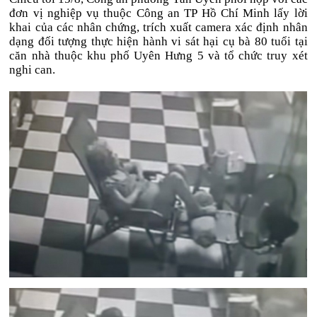
đơn vị nghiệp vụ thuộc Công an TP Hồ Chí Minh lấy lời
khai của các nhân chứng, trích xuất camera xác định nhân
dạng đối tượng thực hiện hành vi sát hại cụ bà 80 tuổi tại
căn nhà thuộc khu phố Uyên Hưng 5 và tổ chức truy xét
nghi can.