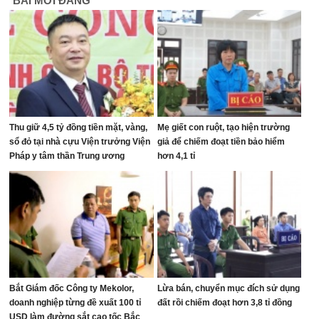
BÀI MỚI ĐĂNG
Thu giữ 4,5 tỷ đồng tiền mặt, vàng,
Mẹ giết con ruột, tạo hiện trường
sổ đỏ tại nhà cựu Viện trưởng Viện
giả để chiếm đoạt tiền bảo hiểm
Pháp y tâm thần Trung ương
hơn 4,1 tỉ
Bắt Giám đốc Công ty Mekolor,
Lừa bán, chuyển mục đích sử dụng
doanh nghiệp từng đề xuất 100 tỉ
đất rồi chiếm đoạt hơn 3,8 tỉ đồng
USD làm đường sắt cao tốc Bắc