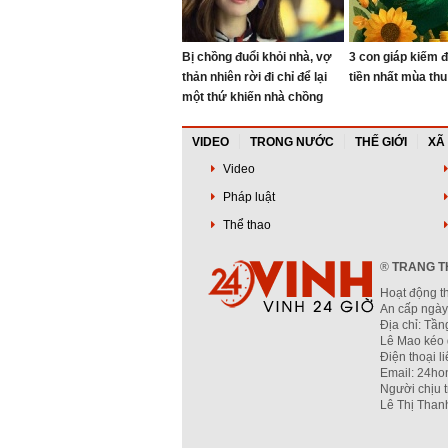
Bị chồng đuổi khỏi nhà, vợ
3 con giáp kiếm 
thản nhiên rời đi chỉ để lại
tiền nhất mùa th
một thứ khiến nhà chồng
năn nỉ quay về
VIDEO
TRONG NƯỚC
THẾ GIỚI
XÃ
Video
Pháp luật
Thể thao
®
TRANG TH
Hoạt động t
An cấp ngày
Địa chỉ: Tầ
Lê Mao kéo 
Điện thoại l
Email: 24ho
Người chịu 
Lê Thị Than