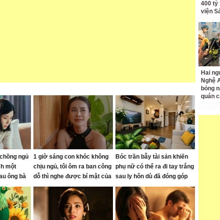
400 tỷ
viện S
Hai ng
Nghệ A
bỏng n
quán c
 chồng ngủ
1 giờ sáng con khóc không
Bóc trần bẫy tài sản khiến
ch một
chịu ngủ, tôi ôm ra ban công
phụ nữ có thể ra đi tay trắng
au ông bà
dỗ thì nghe được bí mật của
sau ly hôn dù đã đóng góp
ôi sai ở
chồng
rất nhiều