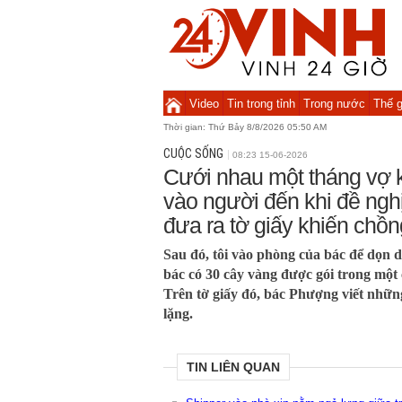
Video
Tin trong tỉnh
Trong nước
Thế g
Thời gian:
Thứ Bảy 8/8/2026 05:50 AM
CUỘC SỐNG
08:23 15-06-2026
Cưới nhau một tháng vợ 
vào người đến khi đề nghị
đưa ra tờ giấy khiến chồ
Sau đó, tôi vào phòng của bác để dọn d
bác có 30 cây vàng được gói trong một c
Trên tờ giấy đó, bác Phượng viết nhữn
lặng.
TIN LIÊN QUAN