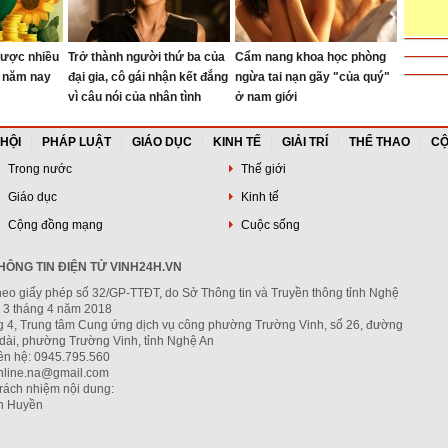
được nhiều
Trở thành người thứ ba của
Cẩm nang khoa học phòng
u năm nay
đại gia, cô gái nhận kết đắng
ngừa tai nạn gãy "của quý"
vì câu nói của nhân tình
ở nam giới
 HỘI
PHÁP LUẬT
GIÁO DỤC
KINH TẾ
GIẢI TRÍ
THỂ THAO
CỘ
Trong nước
Thế giới
Giáo dục
Kinh tế
Cộng đồng mạng
Cuộc sống
ÔNG TIN ĐIỆN TỬ VINH24H.VN
heo giấy phép số 32/GP-TTĐT, do Sở Thông tin và Truyền thông tỉnh Nghệ
 3 tháng 4 năm 2018
ng 4, Trung tâm Cung ứng dịch vụ công phường Trường Vinh, số 26, đường
dài, phường Trường Vinh, tỉnh Nghệ An
iên hệ: 0945.795.560
nline.na@gmail.com
trách nhiệm nội dung:
h Huyền