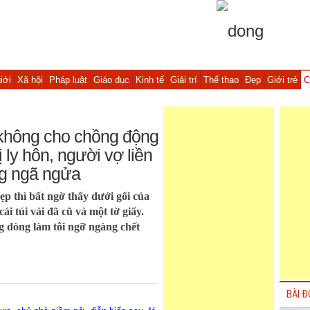
iới
Xã hội
Pháp luật
Giáo dục
Kinh tế
Giải trí
Thể thao
Đẹp
Giới trẻ
C
không cho chồng động
 ly hôn, người vợ liền
ng ngã ngửa
ẹp thì bất ngờ thấy dưới gối của
ái túi vải đã cũ và một tờ giấy.
g dòng làm tôi ngỡ ngàng chết
BÀI Đ