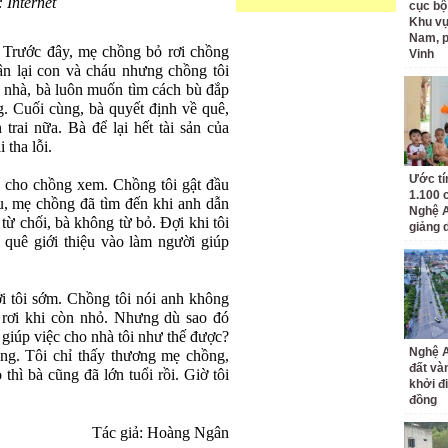
 Internet
cục bộ
Khu v
Nam, 
 Trước đây, mẹ chồng bỏ rơi chồng
Vinh
ận lại con và cháu nhưng chồng tôi
 nhà, bà luôn muốn tìm cách bù đắp
g. Cuối cùng, bà quyết định về quê,
rai nữa. Bà để lại hết tài sản của
 tha lỗi.
Ước tí
g cho chồng xem. Chồng tôi gật đầu
1.100 
u, mẹ chồng đã tìm đến khi anh dẫn
Nghệ A
 từ chối, bà không từ bỏ. Đợi khi tôi
giảng 
 quê giới thiệu vào làm người giúp
ới tôi sớm. Chồng tôi nói anh không
 rơi khi còn nhỏ. Nhưng dù sao đó
m giúp việc cho nhà tôi như thế được?
Nghệ A
àng. Tôi chỉ thấy thương mẹ chồng,
đất và
thì bà cũng đã lớn tuổi rồi. Giờ tôi
khởi đ
đồng
Tác giả: Hoàng Ngân