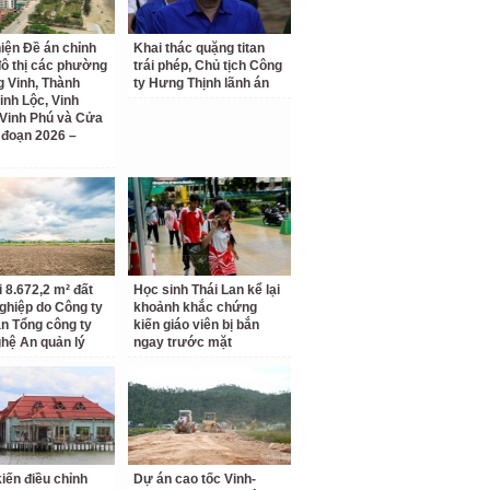
iện Đề án chỉnh
Khai thác quặng titan
đô thị các phường
trái phép, Chủ tịch Công
 Vinh, Thành
ty Hưng Thịnh lãnh án
inh Lộc, Vinh
Vinh Phú và Cửa
i đoạn 2026 –
i 8.672,2 m² đất
Học sinh Thái Lan kể lại
ghiệp do Công ty
khoảnh khắc chứng
n Tổng công ty
kiến giáo viên bị bắn
hệ An quản lý
ngay trước mặt
kiến điều chỉnh
Dự án cao tốc Vinh-