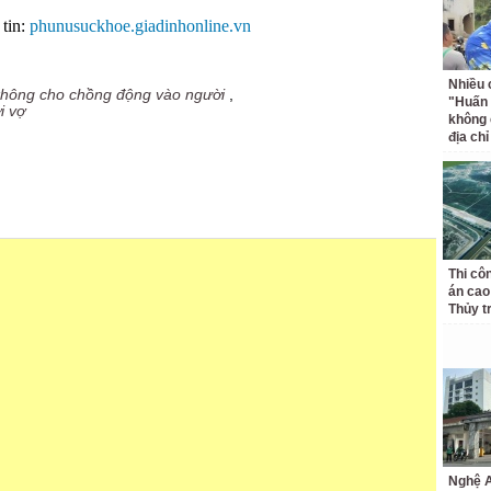
tin:
phunusuckhoe.giadinhonline.vn
Nhiều 
không cho chồng động vào người
,
"Huấn
i vợ
không 
địa ch
Thi cô
án cao
Thủy t
Nghệ A