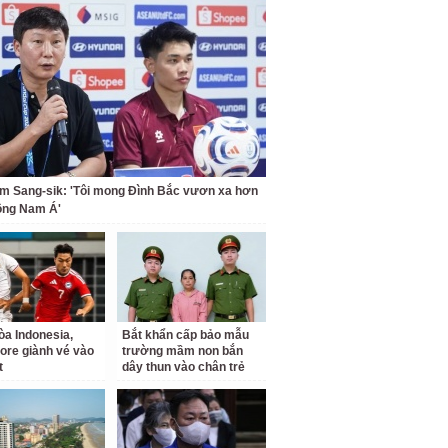
m Sang-sik: 'Tôi mong Đình Bắc vươn xa hơn
ông Nam Á'
a Indonesia,
Bắt khẩn cấp bảo mẫu
ore giành vé vào
trường mầm non bắn
t
dây thun vào chân trẻ