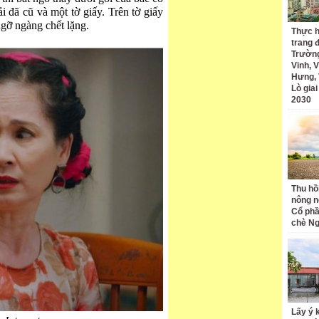
i đã cũ và một tờ giấy. Trên tờ giấy
gỡ ngàng chết lặng.
Thực h
trang 
Trường
Vinh, V
Hưng, 
Lò gia
2030
Thu hồ
nông n
Cổ phầ
chè Ng
Lấy ý 