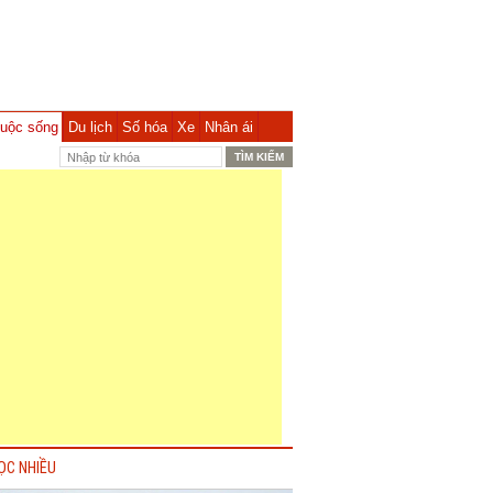
uộc sống
Du lịch
Số hóa
Xe
Nhân ái
ỌC NHIỀU