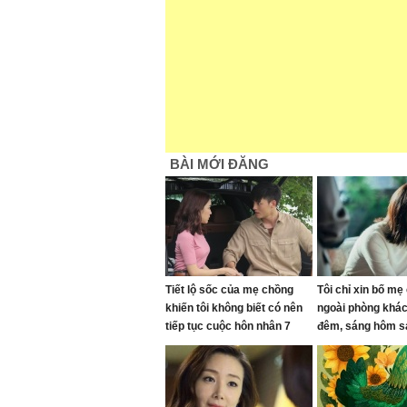
BÀI MỚI ĐĂNG
Tiết lộ sốc của mẹ chồng
Tôi chỉ xin bố mẹ
khiến tôi không biết có nên
ngoài phòng khá
tiếp tục cuộc hôn nhân 7
đêm, sáng hôm s
năm nữa hay không
xách đồ về quê, t
đâu?