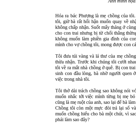
Ảnh minh họa:
Hóa ra bác Phượng là mẹ chồng của tôi.
tôi, giờ bà rất hối hận muốn quay về nh
không chấp nhận. Suốt mấy tháng ở cùng
cho con trai nhưng bị từ chối thẳng thừn
không muốn làm phiền gia đình của con t
mình cho vợ chồng tôi, mong được con cái
Tôi đưa túi vàng và lá thư của mẹ chồn
thừa nhận. Trước khi chúng tôi cưới nha
tôi về ra mắt nhà chồng ở quê. Bị con trai
sinh con đầu lòng, bà nhờ người quen ở
việc trong nhà tôi.
Tôi thở dài trách chồng sao không nói v
muốn nhắc tới việc mình từng bị mẹ bỏ
cũng là mẹ ruột của anh, sao lại để bà là
Chồng tôi còn một mực đòi trả lại số v
muốn chồng hiểu cho bà một chút, vì sao 
phải làm sao đây?