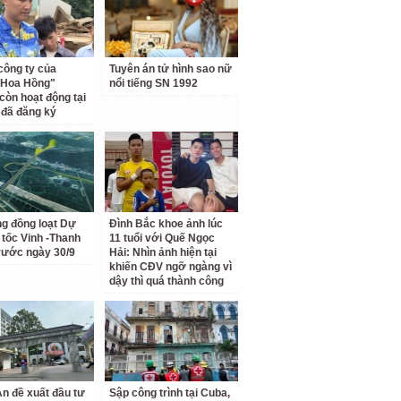
công ty của
Tuyên án tử hình sao nữ
 Hoa Hồng"
nổi tiếng SN 1992
còn hoạt động tại
ỉ đã đăng ký
ng đồng loạt Dự
Đình Bắc khoe ảnh lúc
 tốc Vinh -Thanh
11 tuổi với Quế Ngọc
rước ngày 30/9
Hải: Nhìn ảnh hiện tại
khiến CĐV ngỡ ngàng vì
dậy thì quá thành công
n đề xuất đầu tư
Sập công trình tại Cuba,