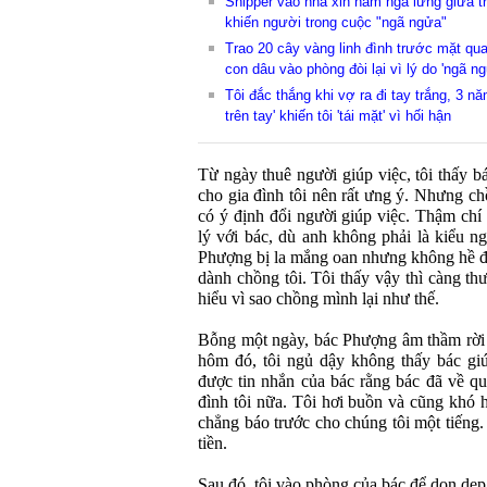
Shipper vào nhà xin nằm ngả lưng giữa t
khiến người trong cuộc "ngã ngửa"
Trao 20 cây vàng linh đình trước mặt qu
con dâu vào phòng đòi lại vì lý do 'ngã ng
Tôi đắc thắng khi vợ ra đi tay trắng, 3 n
trên tay' khiến tôi 'tái mặt' vì hối hận
Từ ngày thuê người giúp việc, tôi thấy bá
cho gia đình tôi nên rất ưng ý. Nhưng ch
có ý định đổi người giúp việc. Thậm chí 
lý với bác, dù anh không phải là kiểu n
Phượng bị la mắng oan nhưng không hề để
dành chồng tôi. Tôi thấy vậy thì càng t
hiểu vì sao chồng mình lại như thế.
Bỗng một ngày, bác Phượng âm thầm rời 
hôm đó, tôi ngủ dậy không thấy bác giú
được tin nhắn của bác rằng bác đã về quê
đình tôi nữa. Tôi hơi buồn và cũng khó h
chẳng báo trước cho chúng tôi một tiếng. 
tiền.
Sau đó, tôi vào phòng của bác để dọn dẹp 