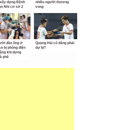
 xây dựng Bệnh
nhiều người thương
ản Nhi cơ sở 2
vong
ười đàn ông ở
Quang Hải có đáng phải
n bị phóng điện
dự bị?
ặng khi dựng
à phê