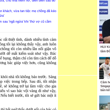
rưa, chủ nhà niềm nở, diễn biến sau đó
an khách, vừa tan tiệc mẹ chồng đã kéo
ửa'
ăm sau 'ngã ngửa' khi 'thứ vợ cũ cầm
c rất thiệt tình, dành nhiều tình cảm
ồng tôi lại không thấy vậy, anh luôn
HLV Ki
chồng tôi còn nhiều lần nổi giận vô
tầm Đ
gười dễ mất kiểm soát như vậy. Bác
 bụng, thậm chí còn tìm cách để dỗ
hương bác giúp việc hơn, cũng không
khỏi nhà tôi không báo trước. Sáng
p việc trong bếp. Sau đó, tôi nhận
Cầm hò
, sẽ không trở lại làm việc cho gia
Singap
bán kế
iểu vì sao bác vội vàng đi như vậy,
Nếu biết trước, tôi sẽ gửi bác một ít
thì bất ngờ thấy dưới gối của bác có