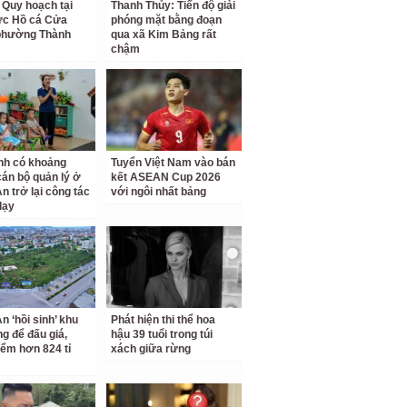
 Quy hoạch tại
Thanh Thủy: Tiến độ giải
ực Hồ cá Cửa
phóng mặt bằng đoạn
phường Thành
qua xã Kim Bảng rất
chậm
nh có khoảng
Tuyển Việt Nam vào bán
cán bộ quản lý ở
kết ASEAN Cup 2026
n trở lại công tác
với ngôi nhất bảng
dạy
n ‘hồi sinh’ khu
Phát hiện thi thể hoa
ng để đấu giá,
hậu 39 tuổi trong túi
iểm hơn 824 tỉ
xách giữa rừng