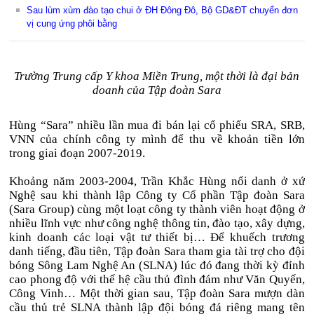
Sau lùm xùm đào tạo chui ở ĐH Đông Đô, Bộ GD&ĐT chuyển đơn
vị cung ứng phôi bằng
Trường Trung cấp Y khoa Miền Trung, một thời là đại bản
doanh của Tập đoàn Sara
Hùng “Sara” nhiều lần mua đi bán lại cổ phiếu SRA, SRB,
VNN của chính công ty mình để thu về khoản tiền lớn
trong giai đoạn 2007-2019.
Khoảng năm 2003-2004, Trần Khắc Hùng nổi danh ở xứ
Nghệ sau khi thành lập Công ty Cổ phần Tập đoàn Sara
(Sara Group) cùng một loạt công ty thành viên hoạt động ở
nhiều lĩnh vực như công nghệ thông tin, đào tạo, xây dựng,
kinh doanh các loại vật tư thiết bị… Để khuếch trương
danh tiếng, đầu tiên, Tập đoàn Sara tham gia tài trợ cho đội
bóng Sông Lam Nghệ An (SLNA) lúc đó đang thời kỳ đỉnh
cao phong độ với thế hệ cầu thủ đình đám như Văn Quyến,
Công Vinh… Một thời gian sau, Tập đoàn Sara mượn dàn
cầu thủ trẻ SLNA thành lập đội bóng đá riêng mang tên