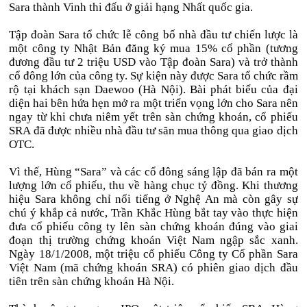
Sara thành Vinh thi đấu ở giải hạng Nhất quốc gia.
Tập đoàn Sara tổ chức lễ công bố nhà đầu tư chiến lược là
một công ty Nhật Bản đăng ký mua 15% cổ phần (tương
đương đầu tư 2 triệu USD vào Tập đoàn Sara) và trở thành
cổ đông lớn của công ty. Sự kiện này được Sara tổ chức rầm
rộ tại khách sạn Daewoo (Hà Nội). Bài phát biểu của đại
diện hai bên hứa hẹn mở ra một triển vọng lớn cho Sara nên
ngay từ khi chưa niêm yết trên sàn chứng khoán, cổ phiếu
SRA đã được nhiều nhà đầu tư săn mua thông qua giao dịch
OTC.
Vì thế, Hùng “Sara” và các cổ đông sáng lập đã bán ra một
lượng lớn cổ phiếu, thu về hàng chục tỷ đồng. Khi thương
hiệu Sara không chỉ nổi tiếng ở Nghệ An mà còn gây sự
chú ý khắp cả nước, Trần Khắc Hùng bắt tay vào thực hiện
đưa cổ phiếu công ty lên sàn chứng khoán đúng vào giai
đoạn thị trường chứng khoán Việt Nam ngập sắc xanh.
Ngày 18/1/2008, một triệu cổ phiếu Công ty Cổ phần Sara
Việt Nam (mã chứng khoán SRA) có phiên giao dịch đầu
tiên trên sàn chứng khoán Hà Nội.