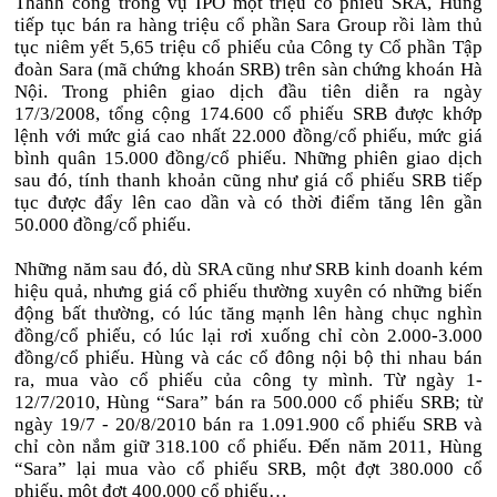
Thành công trong vụ IPO một triệu cổ phiếu SRA, Hùng
tiếp tục bán ra hàng triệu cổ phần Sara Group rồi làm thủ
tục niêm yết 5,65 triệu cổ phiếu của Công ty Cổ phần Tập
đoàn Sara (mã chứng khoán SRB) trên sàn chứng khoán Hà
Nội. Trong phiên giao dịch đầu tiên diễn ra ngày
17/3/2008, tổng cộng 174.600 cổ phiếu SRB được khớp
lệnh với mức giá cao nhất 22.000 đồng/cổ phiếu, mức giá
bình quân 15.000 đồng/cổ phiếu. Những phiên giao dịch
sau đó, tính thanh khoản cũng như giá cổ phiếu SRB tiếp
tục được đẩy lên cao dần và có thời điểm tăng lên gần
50.000 đồng/cổ phiếu.
Những năm sau đó, dù SRA cũng như SRB kinh doanh kém
hiệu quả, nhưng giá cổ phiếu thường xuyên có những biến
động bất thường, có lúc tăng mạnh lên hàng chục nghìn
đồng/cổ phiếu, có lúc lại rơi xuống chỉ còn 2.000-3.000
đồng/cổ phiếu. Hùng và các cổ đông nội bộ thi nhau bán
ra, mua vào cổ phiếu của công ty mình. Từ ngày 1-
12/7/2010, Hùng “Sara” bán ra 500.000 cổ phiếu SRB; từ
ngày 19/7 - 20/8/2010 bán ra 1.091.900 cổ phiếu SRB và
chỉ còn nắm giữ 318.100 cổ phiếu. Đến năm 2011, Hùng
“Sara” lại mua vào cổ phiếu SRB, một đợt 380.000 cổ
phiếu, một đợt 400.000 cổ phiếu…