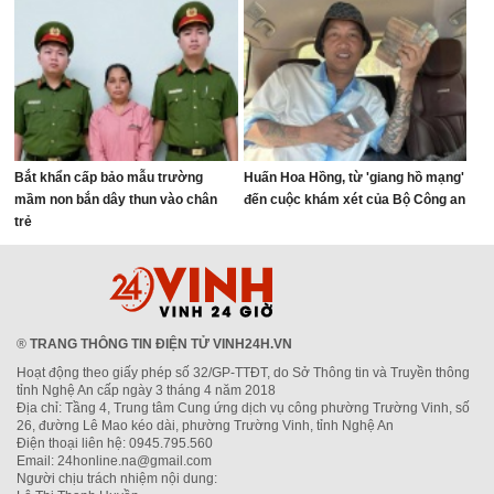
Bắt khẩn cấp bảo mẫu trường
Huấn Hoa Hồng, từ 'giang hồ mạng'
mầm non bắn dây thun vào chân
đến cuộc khám xét của Bộ Công an
trẻ
®
TRANG THÔNG TIN ĐIỆN TỬ VINH24H.VN
Hoạt động theo giấy phép số 32/GP-TTĐT, do Sở Thông tin và Truyền thông
tỉnh Nghệ An cấp ngày 3 tháng 4 năm 2018
Địa chỉ: Tầng 4, Trung tâm Cung ứng dịch vụ công phường Trường Vinh, số
26, đường Lê Mao kéo dài, phường Trường Vinh, tỉnh Nghệ An
Điện thoại liên hệ: 0945.795.560
Email: 24honline.na@gmail.com
Người chịu trách nhiệm nội dung: