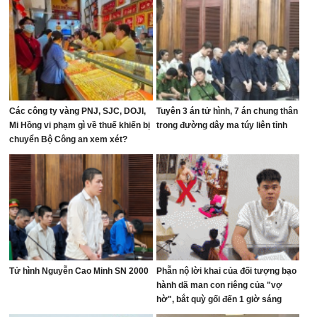
Các công ty vàng PNJ, SJC, DOJI,
Tuyên 3 án tử hình, 7 án chung thân
Mi Hồng vi phạm gì về thuế khiến bị
trong đường dây ma túy liên tỉnh
chuyển Bộ Công an xem xét?
Tử hình Nguyễn Cao Minh SN 2000
Phẫn nộ lời khai của đối tượng bạo
hành dã man con riêng của "vợ
hờ", bắt quỳ gối đến 1 giờ sáng