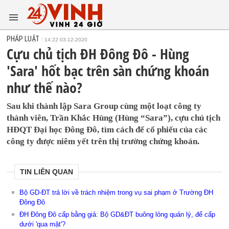
PHÁP LUẬT
14:22 03-12-2020
Cựu chủ tịch ĐH Đông Đô - Hùng
'Sara' hốt bạc trên sàn chứng khoán
như thế nào?
Sau khi thành lập Sara Group cùng một loạt công ty
thành viên, Trần Khắc Hùng (Hùng “Sara”), cựu chủ tịch
HĐQT Đại học Đông Đô, tìm cách để cổ phiếu của các
công ty được niêm yết trên thị trường chứng khoán.
TIN LIÊN QUAN
Bộ GD-ĐT trả lời về trách nhiệm trong vụ sai phạm ở Trường ĐH
Đông Đô
ĐH Đông Đô cấp bằng giả: Bộ GD&ĐT buông lỏng quản lý, để cấp
dưới 'qua mặt'?