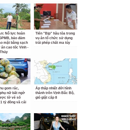
n: Nỗ lực hoàn
Tiến "Bịp" hầu tòa trong
 GPMB, bảo đảm
vụ án tổ chức sử dụng
ao mặt bằng sạch
trái phép chất ma túy
 án cao tốc Vinh -
 Thủy
hu gom rác,
Áp thấp nhiệt đới hình
phụ nữ bất ngờ
thành trên Vịnh Bắc Bộ,
ược tờ vé số
gió giật cấp 8
31 tỷ đồng và cái