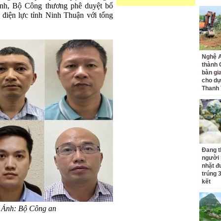
ỉnh, Bộ Công thương phê duyệt bổ
 điện lực tỉnh Ninh Thuận với tổng
Nghệ A
thành
bàn gi
cho dự
Thanh
Đang t
người 
nhặt đ
trúng 
kết
. Ảnh: Bộ Công an