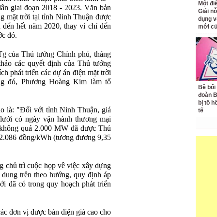
Một đ
 dân giai đoạn 2018 - 2023. Văn bản
Giải nỗ
g mặt trời tại tỉnh Ninh Thuận được
dụng v
đến hết năm 2020, thay vì chỉ đến
mới củ
ớc đó.
g của Thủ tướng Chính phủ, tháng
hảo các quyết định của Thủ tướng
h phát triển các dự án điện mặt trời
ong đó, Phương Hoàng Kim làm tổ
Bê bối
đoàn 
bị tố h
o là: "Đối với tỉnh Ninh Thuận, giá
tế
i lưới có ngày vận hành thương mại
ất không quá 2.000 MW đã được Thủ
à 2.086 đồng/kWh (tương đương 9,35
chủ trì cuộc họp về việc xây dựng
i dung trên theo hướng, quy định áp
ới đã có trong quy hoạch phát triển
các đơn vị được bán điện giá cao cho