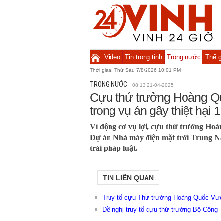
Video
Tin trong tỉnh
Trong nước
Thế g
Thời gian:
Thứ Sáu 7/8/2026 10:01 PM
TRONG NƯỚC
08:13 21-04-2025
Cựu thứ trưởng Hoàng Q
trong vụ án gây thiệt hại 1
Vì động cơ vụ lợi, cựu thứ trưởng Ho
Dự án Nhà máy điện mặt trời Trung N
trái pháp luật.
TIN LIÊN QUAN
Truy tố cựu Thứ trưởng Hoàng Quốc Vượn
Đề nghị truy tố cựu thứ trưởng Bộ Công