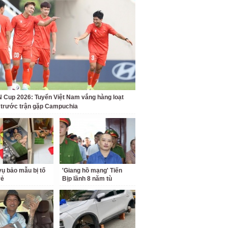
Cup 2026: Tuyển Việt Nam vắng hàng loạt
t trước trận gặp Campuchia
ụ bảo mẫu bị tố
'Giang hồ mạng' Tiến
rẻ
Bịp lãnh 8 năm tù