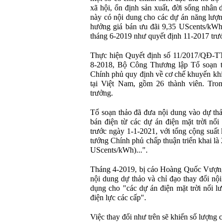
xã hội, ổn định sản xuất, đời sống nhân
này có nội dung cho các dự án năng lượn
hưởng giá bán ưu đãi 9,35 UScents/kWh 
tháng 6-2019 như quyết định 11-2017 trư
Thực hiện Quyết định số 11/2017/QĐ-TT
8-2018, Bộ Công Thương lập Tổ soạn t
Chính phủ quy định về cơ chế khuyến khíc
tại Việt Nam, gồm 26 thành viên. Tr
trưởng.
Tổ soạn thảo đã đưa nội dung vào dự thả
bán điện từ các dự án điện mặt trời nố
trước ngày 1-1-2021, với tổng cộng su
tướng Chính phủ chấp thuận triển khai l
UScents/kWh)...".
Tháng 4-2019, bị cáo Hoàng Quốc Vượng 
nội dung dự thảo và chỉ đạo thay đổi nộ
dụng cho "các dự án điện mặt trời nối lư
điện lực các cấp".
Việc thay đổi như trên sẽ khiến số lượng 