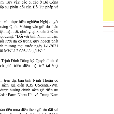
m. Tuy vậy, các bị cáo ở Bộ Công
hấp sự phản đối của Bộ Tư pháp và
u cầu thực hiện nghiêm Nghị quyết
Hoàng Quốc Vượng vẫn gửi dự thảo
iện mặt trời, nhưng tại khoản 2 Điều
nội dung: "Đối với tỉnh Ninh Thuận,
nổi lưới đã có trong quy hoạch phát
ành thương mại trước ngày 1-1-2021
.000 MW là 2.086 đồng/kWh".
 Trịnh Đình Dũng ký Quyết định số
phát triển điện mặt trời tại Việt
, trên địa bàn tỉnh Ninh Thuận có
sách giá điện 9,35 UScents/kWh.
 được hưởng chính sách giá điện ưu
Solar Farm Nhơn Hải và Trung Nam
n tiền mua điện theo giá ưu đãi sai