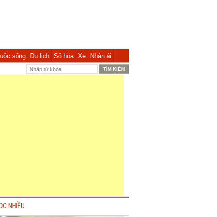
uộc sống
Du lịch
Số hóa
Xe
Nhân ái
ỌC NHIỀU