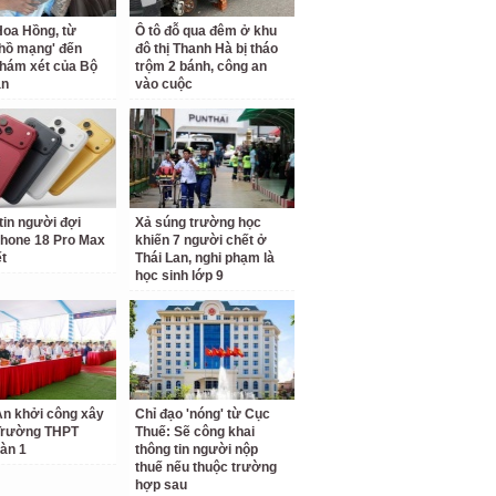
oa Hồng, từ
Ô tô đỗ qua đêm ở khu
 hồ mạng' đến
đô thị Thanh Hà bị tháo
hám xét của Bộ
trộm 2 bánh, công an
an
vào cuộc
tin người đợi
Xả súng trường học
hone 18 Pro Max
khiến 7 người chết ở
ết
Thái Lan, nghi phạm là
học sinh lớp 9
n khởi công xây
Chỉ đạo 'nóng' từ Cục
Trường THPT
Thuế: Sẽ công khai
àn 1
thông tin người nộp
thuế nếu thuộc trường
hợp sau