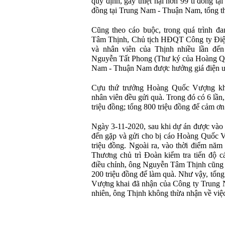
quy định, gây thiệt hại hơn 99 tỉ đồng t
đồng tại Trung Nam - Thuận Nam, tổng thi
Cũng theo cáo buộc, trong quá trình đ
Tâm Thịnh, Chủ tịch HĐQT Công ty Điệ
và nhân viên của Thịnh nhiều lần đ
Nguyễn Tất Phong (Thư ký của Hoàng Qu
Nam - Thuận Nam được hưởng giá điện ưu
Cựu thứ trưởng Hoàng Quốc Vượng kha
nhân viên đều gửi quà. Trong đó có 6 lần,
triệu đồng; tổng 800 triệu đồng để cảm ơn
Ngày 3-11-2020, sau khi dự án được vào
đến gặp và gửi cho bị cáo Hoàng Quốc V
triệu đồng. Ngoài ra, vào thời điểm nă
Thương chủ trì Đoàn kiểm tra tiến độ 
điều chỉnh, ông Nguyễn Tâm Thịnh cũng
200 triệu đồng để làm quà. Như vậy, tổn
Vượng khai đã nhận của Công ty Trung 
nhiên, ông Thịnh không thừa nhận về việc