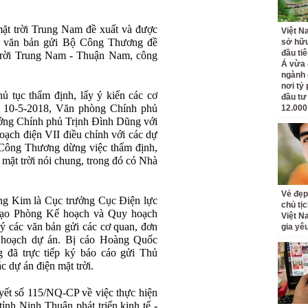
ặt trời Trung Nam đề xuất và được
Việt N
ó văn bản gửi Bộ Công Thương đề
sở hữu
đầu ti
trời Trung Nam - Thuận Nam, công
Á vừa
ngành d
nơi tỷ
 tục thẩm định, lấy ý kiến các cơ
đầu tư
ày 10-5-2018, Văn phòng Chính phủ
12.000
ướng Chính phủ Trịnh Đình Dũng với
oạch điện VII điều chỉnh với các dự
 Công Thương dừng việc thẩm định,
 mặt trời nói chung, trong đó có Nhà
Vẻ đẹp
ng Kim là Cục trưởng Cục Điện lực
chủ tị
ỉ đạo Phòng Kế hoạch và Quy hoạch
Việt N
 ký các văn bản gửi các cơ quan, đơn
gia yê
y hoạch dự án. Bị cáo Hoàng Quốc
đã trực tiếp ký báo cáo gửi Thủ
c dự án điện mặt trời.
ết số 115/NQ-CP về việc thực hiện
tỉnh Ninh Thuận phát triển kinh tế -