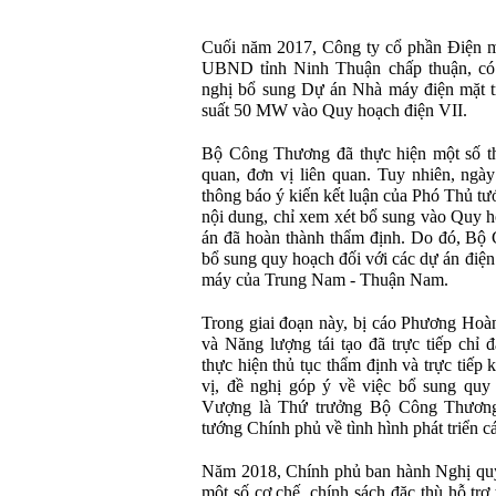
Cuối năm 2017, Công ty cổ phần Điện m
UBND tỉnh Ninh Thuận chấp thuận, c
nghị bổ sung Dự án Nhà máy điện mặt 
suất 50 MW vào Quy hoạch điện VII.
Bộ Công Thương đã thực hiện một số thủ
quan, đơn vị liên quan. Tuy nhiên, ng
thông báo ý kiến kết luận của Phó Thủ t
nội dung, chỉ xem xét bổ sung vào Quy h
án đã hoàn thành thẩm định. Do đó, Bộ
bổ sung quy hoạch đối với các dự án điện
máy của Trung Nam - Thuận Nam.
Trong giai đoạn này, bị cáo Phương Hoà
và Năng lượng tái tạo đã trực tiếp ch
thực hiện thủ tục thẩm định và trực tiếp
vị, đề nghị góp ý về việc bổ sung qu
Vượng là Thứ trưởng Bộ Công Thương 
tướng Chính phủ về tình hình phát triển cá
Năm 2018, Chính phủ ban hành Nghị quy
một số cơ chế, chính sách đặc thù hỗ trợ 