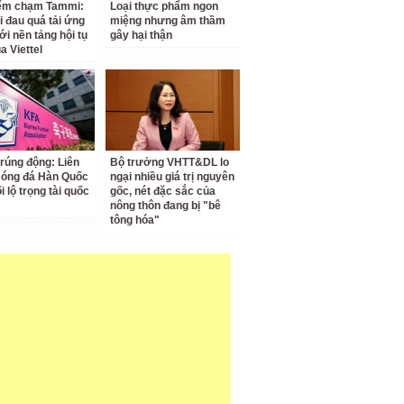
iểm chạm Tammi:
Loại thực phẩm ngon
i đau quá tải ứng
miệng nhưng âm thầm
ới nền tảng hội tụ
gây hại thận
a Viettel
 rúng động: Liên
Bộ trưởng VHTT&DL lo
Bóng đá Hàn Quốc
ngại nhiều giá trị nguyên
ối lộ trọng tài quốc
gốc, nét đặc sắc của
nông thôn đang bị "bê
tông hóa"