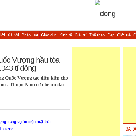
iới
Xã hội
Pháp luật
Giáo dục
Kinh tế
Giải trí
Thể thao
Đẹp
Giới trẻ
C
uốc Vượng hầu tòa
.043 tỉ đồng
àng Quốc Vượng tạo điều kiện cho
am - Thuận Nam cơ chế ưu đãi
g trong vụ án điện mặt trời
 Thương
BÀI Đ