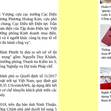
Huấn H
'giang
c Vượng; cựu cục trưởng Cục Điện
cuộc k
hương Phương Hoàng Kim; cựu phó
Công 
chúng, Cục Điều tiết Điện lực Trần
n điện của Tập đoàn Điện lực Việt
ởng phòng Kinh doanh mua điện,
à 4 người khác cùng bị truy tố về
i thi hành công vụ".
Thông 
Bình Phước bị đưa ra xét xử về tội
mua iP
m trọng" gồm: Nguyễn Duy Khánh,
nên bi
trưởng phòng Thanh tra Kiểm tra 3;
òng Nghiệp vụ Dự toán Pháp chế.
hính phủ ra Quyết định số 11/2017
mặt trời tại Việt Nam, quy định giá
là 9,35 UScents/kWh, áp dụng đến hết
 cơ chế khuyến khích phát triển các
Nghệ A
này.
dựng 
Nam Đ
18, trên địa bàn tỉnh Ninh Thuận,
tướng Chính phủ phê duyệt bổ sung 5