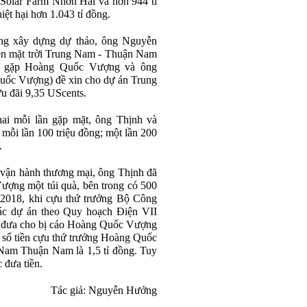
ại Solar Farm Nhơn Hải và hơn 944 tỉ
ệt hại hơn 1.043 tỉ đồng.
ang xây dựng dự thảo, ông Nguyễn
n mặt trời Trung Nam - Thuận Nam
ến gặp Hoàng Quốc Vượng và ông
ốc Vượng) đề xin cho dự án Trung
 đãi 9,35 UScents.
i mỗi lần gặp mặt, ông Thịnh và
 mỗi lần 100 triệu đồng; một lần 200
.
 vận hành thương mại, ông Thịnh đã
ượng một túi quà, bên trong có 500
m 2018, khi cựu thứ trưởng Bộ Công
các dự án theo Quy hoạch Điện VII
 đưa cho bị cáo Hoàng Quốc Vượng
g số tiền cựu thứ trưởng Hoàng Quốc
Nam Thuận Nam là 1,5 tỉ đồng. Tuy
 đưa tiền.
Tác giả: Nguyễn Hưởng