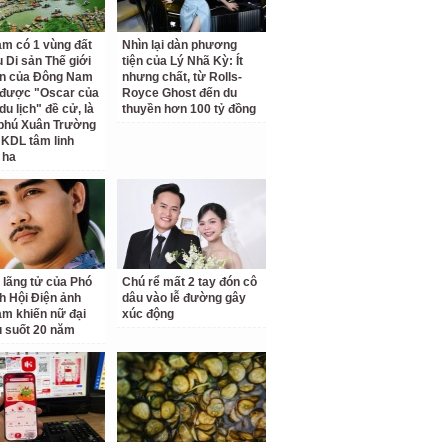
am có 1 vùng đất
Nhìn lại dàn phương
 Di sản Thế giới
tiện của Lý Nhã Kỳ: Ít
ên của Đông Nam
nhưng chất, từ Rolls-
 được "Oscar của
Royce Ghost đến du
u lịch" đề cử, là
thuyền hơn 100 tỷ đồng
 phú Xuân Trường
 KDL tâm linh
 ha
 lãng tử của Phó
Chú rể mất 2 tay đón cô
ch Hội Điện ảnh
dâu vào lễ đường gây
am khiến nữ đại
xúc động
u suốt 20 năm