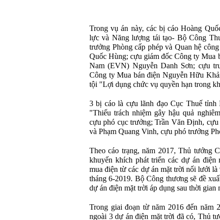
Trong vụ án này, các bị cáo Hoàng Quố
lực và Năng lượng tái tạo- Bộ Công T
trưởng Phòng cấp phép và Quan hệ công 
Quốc Hùng; cựu giám đốc Công ty Mua bá
Nam (EVN) Nguyễn Danh Sơn; cựu trư
Công ty Mua bán điện Nguyễn Hữu Khải v
tội "Lợi dụng chức vụ quyền hạn trong kh
3 bị cáo là cựu lãnh đạo Cục Thuế tỉnh 
"Thiếu trách nhiệm gây hậu quả nghiê
cựu phó cục trưởng; Trần Văn Định, cựu 
và Phạm Quang Vinh, cựu phó trưởng Ph
Theo cáo trạng, năm 2017, Thủ tướng C
khuyến khích phát triển các dự án điện 
mua điện từ các dự án mặt trời nối lưới 
tháng 6-2019. Bộ Công thương sẽ đề xuất
dự án điện mặt trời áp dụng sau thời gian 
Trong giai đoạn từ năm 2016 đến năm 20
ngoài 3 dự án điện mặt trời đã có, Thủ 