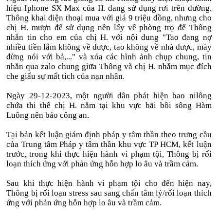
hiệu Iphone SX Max của H. đang sử dụng rơi trên đường.
Thông khai điện thoại mua với giá 9 triệu đồng, nhưng cho
chị H. mượn để sử dụng nên lấy về phòng trọ để Thông
nhắn tin cho em của chị H. với nội dung "Tao đang nợ
nhiều tiền lắm không về được, tao không về nhà được, mày
đừng nói với bả,..." và xóa các hình ảnh chụp chung, tin
nhắn qua zalo chung giữa Thông và chị H. nhằm mục đích
che giấu sự mất tích của nạn nhân.
Ngày 29-12-2023, một người dân phát hiện bao nilông
chứa thi thể chị H. nằm tại khu vực bãi bồi sông Hàm
Luông nên báo công an.
Tại bản kết luận giám định pháp y tâm thần theo trưng cầu
của Trung tâm Pháp y tâm thần khu vực TP HCM, kết luận
trước, trong khi thực hiện hành vi phạm tội, Thông bị rối
loạn thích ứng với phản ứng hỗn hợp lo âu và trầm cảm.
Sau khi thực hiện hành vi phạm tội cho đến hiện nay,
Thông bị rối loạn stress sau sang chấn tâm lý/rối loạn thích
ứng với phản ứng hỗn hợp lo âu và trầm cảm.