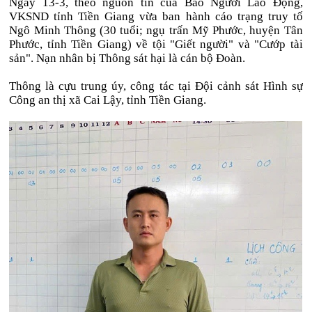
Ngày 13-3, theo nguồn tin của Báo Người Lao Động,
VKSND tỉnh Tiền Giang vừa ban hành cáo trạng truy tố
Ngô Minh Thông (30 tuổi; ngụ trấn Mỹ Phước, huyện Tân
Phước, tỉnh Tiền Giang) về tội "Giết người" và "Cướp tài
sản". Nạn nhân bị Thông sát hại là cán bộ Đoàn.
Thông là cựu trung úy, công tác tại Đội cảnh sát Hình sự
Công an thị xã Cai Lậy, tỉnh Tiền Giang.