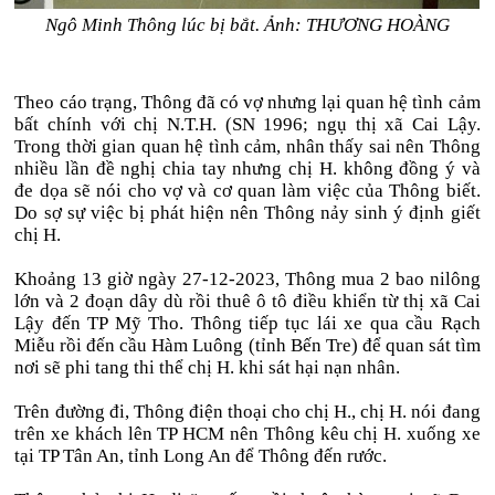
Ngô Minh Thông lúc bị bắt. Ảnh: THƯƠNG HOÀNG
Theo cáo trạng, Thông đã có vợ nhưng lại quan hệ tình cảm
bất chính với chị N.T.H. (SN 1996; ngụ thị xã Cai Lậy.
Trong thời gian quan hệ tình cảm, nhân thấy sai nên Thông
nhiều lần đề nghị chia tay nhưng chị H. không đồng ý và
đe dọa sẽ nói cho vợ và cơ quan làm việc của Thông biết.
Do sợ sự việc bị phát hiện nên Thông nảy sinh ý định giết
chị H.
Khoảng 13 giờ ngày 27-12-2023, Thông mua 2 bao nilông
lớn và 2 đoạn dây dù rồi thuê ô tô điều khiển từ thị xã Cai
Lậy đến TP Mỹ Tho. Thông tiếp tục lái xe qua cầu Rạch
Miễu rồi đến cầu Hàm Luông (tỉnh Bến Tre) để quan sát tìm
nơi sẽ phi tang thi thể chị H. khi sát hại nạn nhân.
Trên đường đi, Thông điện thoại cho chị H., chị H. nói đang
trên xe khách lên TP HCM nên Thông kêu chị H. xuống xe
tại TP Tân An, tỉnh Long An để Thông đến rước.