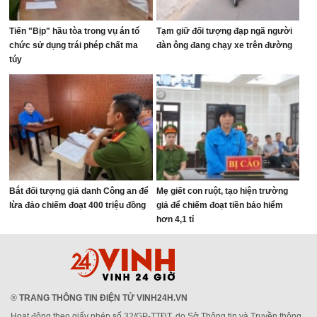
Tiến "Bịp" hầu tòa trong vụ án tổ
Tạm giữ đối tượng đạp ngã người
chức sử dụng trái phép chất ma
đàn ông đang chạy xe trên đường
túy
Bắt đối tượng giả danh Công an để
Mẹ giết con ruột, tạo hiện trường
lừa đảo chiếm đoạt 400 triệu đồng
giả để chiếm đoạt tiền bảo hiểm
hơn 4,1 tỉ
®
TRANG THÔNG TIN ĐIỆN TỬ VINH24H.VN
Hoạt động theo giấy phép số 32/GP-TTĐT, do Sở Thông tin và Truyền thông