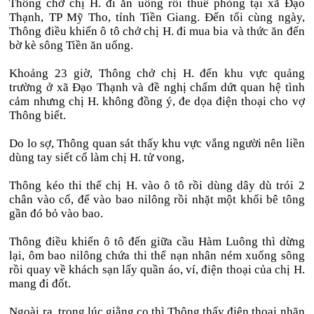
Thông chở chị H. đi ăn uống rồi thuê phòng tại xã Đạo
Thạnh, TP Mỹ Tho, tỉnh Tiền Giang. Đến tối cùng ngày,
Thông điều khiển ô tô chở chị H. đi mua bia và thức ăn đến
bờ kè sông Tiền ăn uống.
Khoảng 23 giờ, Thông chở chị H. đến khu vực quảng
trường ở xã Đạo Thạnh và đề nghị chấm dứt quan hệ tình
cảm nhưng chị H. không đồng ý, đe dọa điện thoại cho vợ
Thông biết.
Do lo sợ, Thông quan sát thấy khu vực vắng người nên liền
dùng tay siết cổ làm chị H. tử vong,
Thông kéo thi thể chị H. vào ô tô rồi dùng dây dù trói 2
chân vào cổ, để vào bao nilông rồi nhặt một khối bê tông
gần đó bỏ vào bao.
Thông điều khiển ô tô đến giữa cầu Hàm Luông thì dừng
lại, ôm bao nilông chứa thi thể nạn nhân ném xuống sông
rồi quay về khách sạn lấy quần áo, ví, điện thoại của chị H.
mang đi đốt.
Ngoài ra, trong lúc giằng co thì Thông thấy điện thoại nhãn