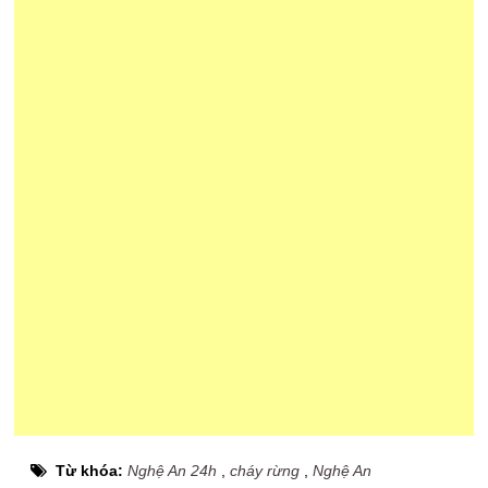
Từ khóa:
Nghệ An 24h
,
cháy rừng
,
Nghệ An