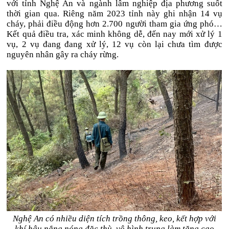
với tỉnh Nghệ An và ngành lâm nghiệp địa phương suốt
thời gian qua. Riêng năm 2023 tỉnh này ghi nhận 14 vụ
cháy, phải điều động hơn 2.700 người tham gia ứng phó…
Kết quả điều tra, xác minh không dễ, đến nay mới xử lý 1
vụ, 2 vụ đang đang xử lý, 12 vụ còn lại chưa tìm được
nguyên nhân gây ra cháy rừng.
Nghệ An có nhiều diện tích trồng thông, keo, kết hợp với
khí hậu nắng nóng đặc thù, vô hình trung làm tăng cao