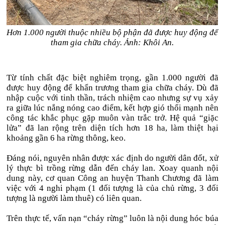
Hơn 1.000 người thuộc nhiều bộ phận đã được huy động để
tham gia chữa cháy. Ảnh: Khôi An.
Từ tính chất đặc biệt nghiêm trọng, gần 1.000 người đã
được huy động để khẩn trương tham gia chữa cháy. Dù đã
nhập cuộc với tinh thần, trách nhiệm cao nhưng sự vụ xảy
ra giữa lúc nắng nóng cao điểm, kết hợp gió thổi mạnh nên
công tác khắc phục gặp muôn vàn trắc trở. Hệ quả “giặc
lửa” đã lan rộng trên diện tích hơn 18 ha, làm thiệt hại
khoảng gần 6 ha rừng thông, keo.
Đáng nói, nguyên nhân được xác định do người dân đốt, xử
lý thực bì trồng rừng dẫn đến cháy lan. Xoay quanh nội
dung này, cơ quan Công an huyện Thanh Chương đã làm
việc với 4 nghi phạm (1 đối tượng là của chủ rừng, 3 đối
tượng là người làm thuê) có liên quan.
Trên thực tế, vấn nạn “cháy rừng” luôn là nội dung hóc búa