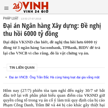
PHÁP LUẬT
13:53 27-07-2018
Đại án Ngân hàng Xây dựng: Đề nghị
thu hồi 6000 tỷ đồng
Đại diện VKSND cho biết, đề nghị thu hồi hơn 6000 tỷ
đồng từ 3 ngân hàng Sacombank, TPBank, BIDV để trả
lại cho VNCB vì cho rằng, đó là vật chứng vụ án.
TIN LIÊN QUAN
Đại án VNCB: Ông Trần Bắc Hà cùng hàng loạt đại gia vắng mặt
Hôm nay (27/7) phiên tòa tạm nghỉ đến ngày 30/7 sẽ bắt
đầu trở lại với phần phát biểu quan điểm của VKSND giữ
quyền công tố trong vụ án cố ý làm trái quy định của bị cáo
Phạm Công Danh, Trầm Bê và 44 bị cáo khác gây thiệt hại