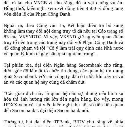
để trả lại cho VNCB vì cho rằng, đó là vật chứng vụ án.
Đồng thời, kiến nghị xem xét dòng tiền 4500 tỷ đồng tăng
vốn điều lệ của Phạm Công Danh.
Ngoài ra, theo Công văn 15, Kết luận điều tra bổ sung
không làm thay đổi nội dung truy tố đã nêu tại Cáo trạng số
83 của VKSNDTC. Vì vậy, VKSND giữ nguyên quan điểm
truy tố nêu trong cáo trạng này đối với Phạm Công Danh và
45 đồng phạm về tội “Cố ý làm trái quy định của Nhà nước
về quản lý kinh tế gây hậu quả nghiêm trọng”.
Tại phiên tòa, đại diện Ngân hàng Sacombank cho rằng,
dưới góc độ là một tổ chức tín dụng, các quan hệ tín dụng
giữa Sacombank với các công ty đã có trước khi xảy ra vụ
án và các quan hệ này cũng đã chấm dứt.
“Các giao dịch này là quan hệ dân sự nhưng nếu hình sự
hóa thì ảnh hưởng rất lớn đến ngân hàng. Do vậy, mong
HĐXX xem xét lại việc kiến nghị thu hồi số tiền liên quan
đến Sacombank”, đại diện Sacombank nói.
Tương tự, hai đại diện TPBank, BIDV cho rằng về phía