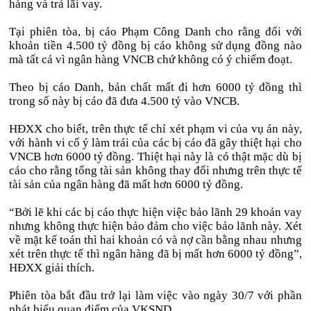
hàng và trả lãi vay.
Tại phiên tòa, bị cáo Phạm Công Danh cho rằng đối với
khoản tiền 4.500 tỷ đồng bị cáo không sử dụng đồng nào
mà tất cả vì ngân hàng VNCB chứ không có ý chiếm đoạt.
Theo bị cáo Danh, bản chất mất đi hơn 6000 tỷ đồng thì
trong số này bị cáo đã đưa 4.500 tỷ vào VNCB.
HĐXX cho biết, trên thực tế chỉ xét phạm vi của vụ án này,
với hành vi cố ý làm trái của các bị cáo đã gây thiệt hại cho
VNCB hơn 6000 tỷ đồng. Thiệt hại này là có thật mặc dù bị
cáo cho rằng tổng tài sản không thay đổi nhưng trên thực tế
tài sản của ngân hàng đã mất hơn 6000 tỷ đồng.
“Bởi lẽ khi các bị cáo thực hiện việc bảo lãnh 29 khoản vay
nhưng không thực hiện bảo đảm cho việc bảo lãnh này. Xét
về mặt kế toán thì hai khoản có và nợ cần bằng nhau nhưng
xét trên thực tế thì ngân hàng đã bị mất hơn 6000 tỷ đồng”,
HĐXX giải thích.
Phiên tòa bắt đầu trở lại làm việc vào ngày 30/7 với phần
phát biểu quan điểm của VKSND.