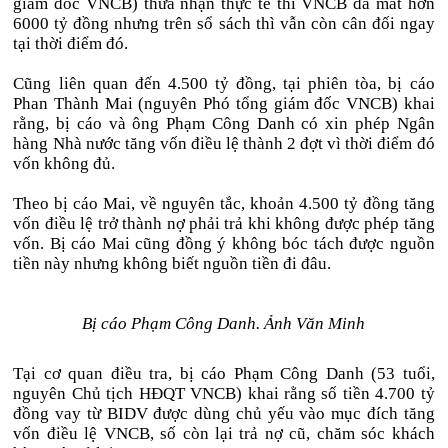
giám đốc VNCB) thừa nhận thực tế thì VNCB đã mất hơn
6000 tỷ đồng nhưng trên sổ sách thì vẫn còn cân đối ngay
tại thời điểm đó.
Cũng liên quan đến 4.500 tỷ đồng, tại phiên tòa, bị cáo
Phan Thành Mai (nguyên Phó tổng giám đốc VNCB) khai
rằng, bị cáo và ông Phạm Công Danh có xin phép Ngân
hàng Nhà nước tăng vốn điều lệ thành 2 đợt vì thời điểm đó
vốn không đủ.
Theo bị cáo Mai, về nguyên tắc, khoản 4.500 tỷ đồng tăng
vốn điều lệ trở thành nợ phải trả khi không được phép tăng
vốn. Bị cáo Mai cũng đồng ý không bóc tách được nguồn
tiền này nhưng không biết nguồn tiền đi đâu.
Bị cáo Phạm Công Danh. Ảnh Văn Minh
Tại cơ quan điều tra, bị cáo Phạm Công Danh (53 tuổi,
nguyên Chủ tịch HĐQT VNCB) khai rằng số tiền 4.700 tỷ
đồng vay từ BIDV được dùng chủ yếu vào mục đích tăng
vốn điều lệ VNCB, số còn lại trả nợ cũ, chăm sóc khách