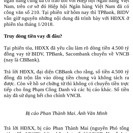
ngân hàng cũng đã có trao đổi với Hiệp hội Ngân hàng Việt
Nam, trên cơ sở đó Hiệp hội Ngân hàng Việt Nam đã có
công văn số 210. Tại phiên xử hôm nay thì TPBank, BIDV
vẫn giữ nguyên những nội dung đã trình bày với HĐXX ở
phiên tòa tháng 1/2018.
Truy dòng tiền vay đi đâu?
Tại phiên tòa, HĐXX đã yêu cầu làm rõ dòng tiền 4.500 tỷ
đồng vay từ BIDV, TPBank, Sacombank chuyển về VNCB
(nay là CBBank).
Trả lời HĐXX, đại diện CBBank cho rằng, số tiền 4.500 tỷ
đồng đã trộn lẫn vào dòng tiền chung và không tách ra
được. Còn về hồ sơ chứng từ thì không có chuyển tiền trực
tiếp cho ông Phạm Công Danh và các bị cáo khác. Số tiền
này đã sử dụng hết cho chính VNCB.
Bị cáo Phan Thành Mai. Ảnh Văn Minh
Trả lời HĐXX, bị cáo Phan Thành Mai (nguyên Phó tổng