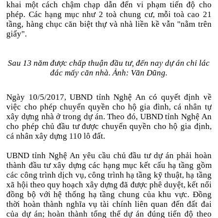
khai một cách chậm chạp dẫn đến vi phạm tiến độ cho
phép. Các hạng mục như 2 toà chung cư, mỗi toà cao 21
tầng, hàng chục căn biệt thự và nhà liền kề vẫn "nằm trên
giấy".
Sau 13 năm được chấp thuận đầu tư, đến nay dự án chỉ lác
đác mấy căn nhà. Ảnh: Văn Dũng.
Ngày 10/5/2017, UBND tỉnh Nghệ An có quyết định về
việc cho phép chuyển quyền cho hộ gia đình, cá nhân tự
xây dựng nhà ở trong dự án. Theo đó, UBND tỉnh Nghệ An
cho phép chủ đầu tư được chuyển quyền cho hộ gia định,
cá nhân xây dựng 110 lô đất.
UBND tỉnh Nghệ An yêu cầu chủ đầu tư dự án phải hoàn
thành đầu tư xây dựng các hạng mục kết cấu hạ tầng gồm
các công trình dịch vụ, công trình hạ tầng kỹ thuật, hạ tầng
xã hội theo quy hoạch xây dựng đã được phê duyệt, kết nối
đồng bộ với hệ thống hạ tầng chung của khu vực. Đồng
thời hoàn thành nghĩa vụ tài chính liên quan đến đất đai
của dự án; hoàn thành tổng thể dự án đúng tiến độ theo