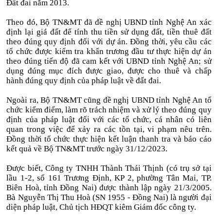
Đất đai năm 2013.
Theo đó, Bộ TN&MT đã đề nghị UBND tỉnh Nghệ An xác
định lại giá đất để tính thu tiền sử dụng đất, tiền thuê đất
theo đúng quy định đối với dự án. Đồng thời, yêu cầu các
tổ chức được kiểm tra khẩn trương đầu tư thực hiện dự án
theo đúng tiến độ đã cam kết với UBND tỉnh Nghệ An; sử
dụng đúng mục đích được giao, được cho thuê và chấp
hành đúng quy định của pháp luật về đất đai.
Ngoài ra, Bộ TN&MT cũng đề nghị UBND tỉnh Nghệ An tổ
chức kiểm điểm, làm rõ trách nhiệm và xử lý theo đúng quy
định của pháp luật đối với các tổ chức, cá nhân có liên
quan trong việc để xảy ra các tồn tại, vi phạm nêu trên.
Đồng thời tổ chức thực hiện kết luận thanh tra và báo cáo
kết quả về Bộ TN&MT trước ngày 31/12/2023.
Được biết, Công ty TNHH Thành Thái Thịnh (có trụ sở tại
lầu 1-2, số 161 Trương Định, KP 2, phường Tân Mai, TP.
Biên Hoà, tỉnh Đồng Nai) được thành lập ngày 21/3/2005.
Bà Nguyễn Thị Thu Hoà (SN 1955 - Đồng Nai) là người đại
diện pháp luật, Chủ tịch HĐQT kiêm Giám đốc công ty.