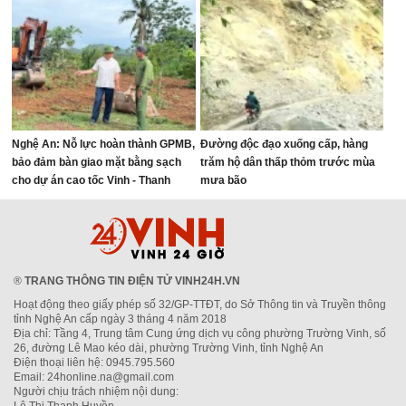
Nghệ An: Nỗ lực hoàn thành GPMB,
Đường độc đạo xuống cấp, hàng
bảo đảm bàn giao mặt bằng sạch
trăm hộ dân thấp thỏm trước mùa
cho dự án cao tốc Vinh - Thanh
mưa bão
Thủy
®
TRANG THÔNG TIN ĐIỆN TỬ VINH24H.VN
Hoạt động theo giấy phép số 32/GP-TTĐT, do Sở Thông tin và Truyền thông
tỉnh Nghệ An cấp ngày 3 tháng 4 năm 2018
Địa chỉ: Tầng 4, Trung tâm Cung ứng dịch vụ công phường Trường Vinh, số
26, đường Lê Mao kéo dài, phường Trường Vinh, tỉnh Nghệ An
Điện thoại liên hệ: 0945.795.560
Email: 24honline.na@gmail.com
Người chịu trách nhiệm nội dung: