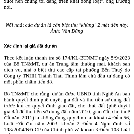
xuôi nên chúng tôi đang triển khai đồng loạt", ông Dương
nói.
Nổi nhất của dự án là căn biệt thự "khủng" 2 mặt tiền này.
Ảnh: Văn Dũng
Xác định lại giá đất dự án
Theo kết luận thanh tra số 174/KL-BTNMT ngày 5/9/2023
của Bộ TN&MT, dự án Trung tâm thương mại, khách sạn
dịch vụ, nhà ở biệt thự cao cấp tại phường Bến Thuỷ do
Công ty TNHH Thành Thái Thịnh làm chủ đầu tư đang có
một phần chậm tiến độ.
Bộ TN&MT cho rằng, dự án được UBND tỉnh Nghệ An ban
hành quyết định phê duyệt giá đất và thu tiền sử dụng đất
trước khi có quyết định giao đất, cho thuê đất (phê duyệt
giá đất để thu tiền sử dụng đất năm 2010, giao đất, cho thuê
đất năm 2011) là không đúng quy định tại khoản 4 Điều 56,
Luật Đất đai năm 2003, khoản 2 Điều 4 Nghị định số
198/2004/NĐ-CP của Chính phủ và khoản 3 Điều 108 Luật