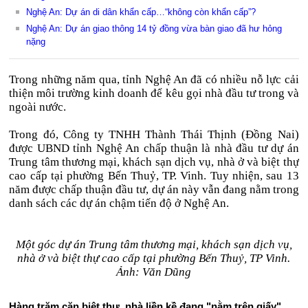
Nghệ An: Dự án di dân khẩn cấp…“không còn khẩn cấp”?
Nghệ An: Dự án giao thông 14 tỷ đồng vừa bàn giao đã hư hỏng
nặng
Trong những năm qua, tỉnh Nghệ An đã có nhiều nỗ lực cải
thiện môi trường kinh doanh để kêu gọi nhà đầu tư trong và
ngoài nước.
Trong đó, Công ty TNHH Thành Thái Thịnh (Đồng Nai)
được UBND tỉnh Nghệ An chấp thuận là nhà đầu tư dự án
Trung tâm thương mại, khách sạn dịch vụ, nhà ở và biệt thự
cao cấp tại phường Bến Thuỷ, TP. Vinh. Tuy nhiện, sau 13
năm được chấp thuận đầu tư, dự án này vẫn đang nằm trong
danh sách các dự án chậm tiến độ ở Nghệ An.
Một góc dự án Trung tâm thương mại, khách sạn dịch vụ,
nhà ở và biệt thự cao cấp tại phường Bến Thuỷ, TP Vinh.
Ảnh: Văn Dũng
Hàng trăm căn biệt thự, nhà liền kề đang "nằm trên giấy"