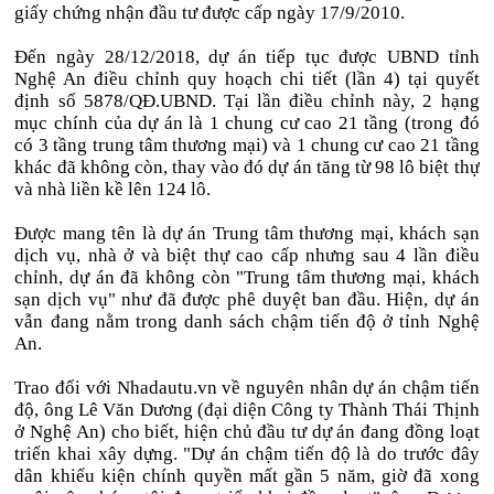
giấy chứng nhận đầu tư được cấp ngày 17/9/2010.
Đến ngày 28/12/2018, dự án tiếp tục được UBND tỉnh
Nghệ An điều chỉnh quy hoạch chi tiết (lần 4) tại quyết
định số 5878/QĐ.UBND. Tại lần điều chỉnh này, 2 hạng
mục chính của dự án là 1 chung cư cao 21 tầng (trong đó
có 3 tầng trung tâm thương mại) và 1 chung cư cao 21 tầng
khác đã không còn, thay vào đó dự án tăng từ 98 lô biệt thự
và nhà liền kề lên 124 lô.
Được mang tên là dự án Trung tâm thương mại, khách sạn
dịch vụ, nhà ở và biệt thự cao cấp nhưng sau 4 lần điều
chỉnh, dự án đã không còn "Trung tâm thương mại, khách
sạn dịch vụ" như đã được phê duyệt ban đầu. Hiện, dự án
vẫn đang nằm trong danh sách chậm tiến độ ở tỉnh Nghệ
An.
Trao đổi với Nhadautu.vn về nguyên nhân dự án chậm tiến
độ, ông Lê Văn Dương (đại diện Công ty Thành Thái Thịnh
ở Nghệ An) cho biết, hiện chủ đầu tư dự án đang đồng loạt
triển khai xây dựng. "Dự án chậm tiến độ là do trước đây
dân khiếu kiện chính quyền mất gần 5 năm, giờ đã xong