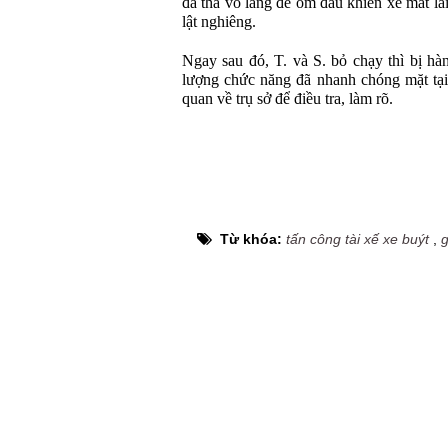
đã thả vô lăng để ôm đầu khiến xe mất l
lật nghiêng.
Ngay sau đó, T. và S. bỏ chạy thì bị h
lượng chức năng đã nhanh chóng mặt tại
quan về trụ sở để điều tra, làm rõ.
Từ khóa:
tấn công tài xế xe buýt
,
g