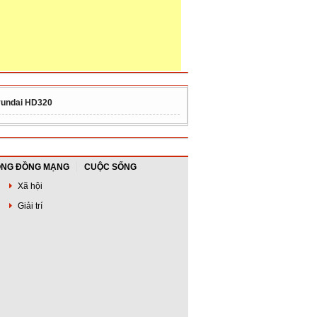
undai HD320
NG ĐỒNG MẠNG
CUỘC SỐNG
Xã hội
Giải trí