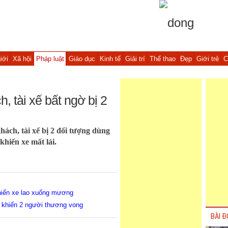
iới
Xã hội
Pháp luật
Giáo dục
Kinh tế
Giải trí
Thể thao
Đẹp
Giới trẻ
C
, tài xế bất ngờ bị 2
ách, tài xế bị 2 đối tượng dùng
khiến xe mất lái.
khiến xe lao xuống mương
 khiến 2 người thương vong
BÀI Đ