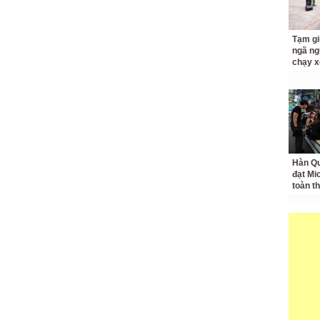
Tạm gi
ngã ng
chạy x
Hàn Qu
đạt Mi
toàn t