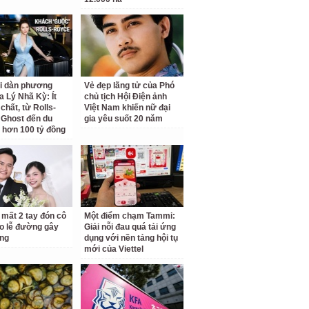
ại dàn phương
Vẻ đẹp lãng tử của Phó
a Lý Nhã Kỳ: Ít
chủ tịch Hội Điện ảnh
chất, từ Rolls-
Việt Nam khiến nữ đại
Ghost đến du
gia yêu suốt 20 năm
 hơn 100 tỷ đồng
 mất 2 tay đón cô
Một điểm chạm Tammi:
o lễ đường gây
Giải nỗi đau quá tải ứng
ng
dụng với nền tảng hội tụ
mới của Viettel