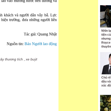
ái lao vào mương nước bên đường và
ành khách và người dân vây bắ. Lực
 hiện trường, đưa những người liên
Nhìn l
Tác giả: Quang Nhật
tiện củ
nhưng 
Royce 
Nguồn tin:
Báo Người lao động
thuyền
ây thương tích
,
xe buýt
Chú rể
dâu và
xúc độ