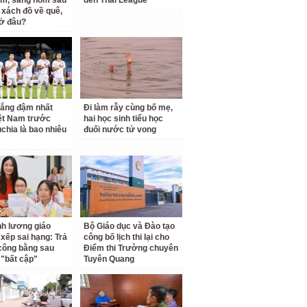
m, sáng hôm sau
đến Thai League
 xách đồ về quê,
 ở đâu?
hắng đậm nhất
Đi làm rẫy cùng bố mẹ,
ệt Nam trước
hai học sinh tiểu học
hia là bao nhiêu
đuối nước tử vong
ĩnh lương giáo
Bộ Giáo dục và Đào tạo
 xếp sai hạng: Trả
công bố lịch thi lại cho
 công bằng sau
Điểm thi Trường chuyên
"bất cập"
Tuyên Quang