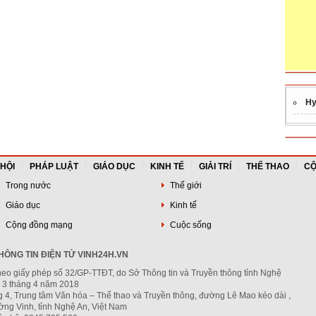
Hy
 HỘI
PHÁP LUẬT
GIÁO DỤC
KINH TẾ
GIẢI TRÍ
THỂ THAO
CỘ
Trong nước
Thế giới
Giáo dục
Kinh tế
Cộng đồng mạng
Cuộc sống
ÔNG TIN ĐIỆN TỬ VINH24H.VN
heo giấy phép số 32/GP-TTĐT, do Sở Thông tin và Truyền thông tỉnh Nghệ
 3 tháng 4 năm 2018
g 4, Trung tâm Văn hóa – Thể thao và Truyền thông, đường Lê Mao kéo dài ,
ng Vinh, tỉnh Nghệ An, Việt Nam