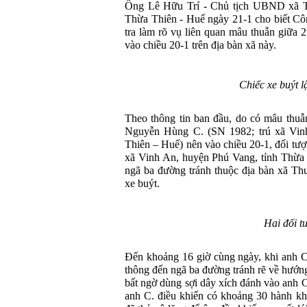
Ông Lê Hữu Trí - Chủ tịch UBND xã Th
Thừa Thiên - Huế ngày 21-1 cho biết Cô
tra làm rõ vụ liên quan mâu thuẫn giữa 2
vào chiều 20-1 trên địa bàn xã này.
Chiếc xe buýt l
Theo thông tin ban đầu, do có mâu thuẫn
Nguyễn Hùng C. (SN 1982; trú xã Vinh
Thiên – Huế) nên vào chiều 20-1, đối tư
xã Vinh An, huyện Phú Vang, tỉnh Thừa
ngã ba đường tránh thuộc địa bàn xã Th
xe buýt.
Hai đối t
Đến khoảng 16 giờ cùng ngày, khi anh C
thông đến ngã ba đường tránh rẽ về hướng 
bất ngờ dùng sợi dây xích đánh vào anh C.
anh C. điều khiển có khoảng 30 hành kh