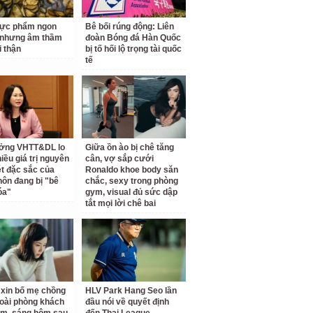
hực phẩm ngon
Bê bối rúng động: Liên
 nhưng âm thầm
đoàn Bóng đá Hàn Quốc
i thận
bị tố hối lộ trọng tài quốc
tế
ưởng VHTT&DL lo
Giữa ồn ào bị chê tăng
iều giá trị nguyên
cân, vợ sắp cưới
ét đặc sắc của
Ronaldo khoe body săn
hôn đang bị "bê
chắc, sexy trong phòng
óa"
gym, visual đủ sức dập
tắt mọi lời chê bai
ỉ xin bố mẹ chồng
HLV Park Hang Seo lần
oài phòng khách
đầu nói về quyết định