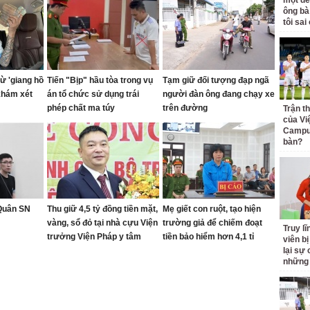
một đê
ông bà
tôi sai
ừ 'giang hồ
Tiến "Bịp" hầu tòa trong vụ
Tạm giữ đối tượng đạp ngã
khám xét
án tổ chức sử dụng trái
người đàn ông đang chạy xe
phép chất ma túy
trên đường
Trận t
của Vi
Campuc
bàn?
 Quân SN
Thu giữ 4,5 tỷ đồng tiền mặt,
Mẹ giết con ruột, tạo hiện
vàng, sổ đỏ tại nhà cựu Viện
trường giả để chiếm đoạt
Truy l
trưởng Viện Pháp y tâm
tiền bảo hiểm hơn 4,1 tỉ
viên bị
thần Trung ương
lại sự
những 