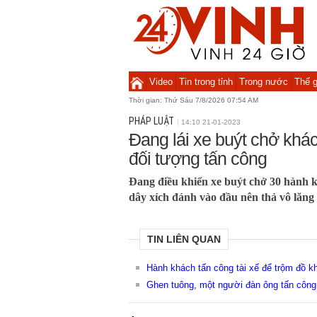
Video
Tin trong tỉnh
Trong nước
Thế g
Thời gian:
Thứ Sáu 7/8/2026 07:54 AM
PHÁP LUẬT
14:10 21-01-2023
Đang lái xe buýt chở khách
đối tượng tấn công
Đang điều khiển xe buýt chở 30 hành kh
dây xích đánh vào đầu nên thả vô lăng 
TIN LIÊN QUAN
Hành khách tấn công tài xế để trộm đồ 
Ghen tuông, một người đàn ông tấn công