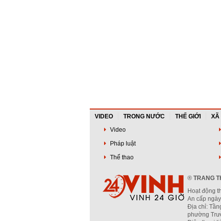
VIDEO
TRONG NƯỚC
THẾ GIỚI
XÃ
Video
Pháp luật
Thể thao
®
TRANG TH
Hoạt động t
An cấp ngày
Địa chỉ: Tần
phường Trườ