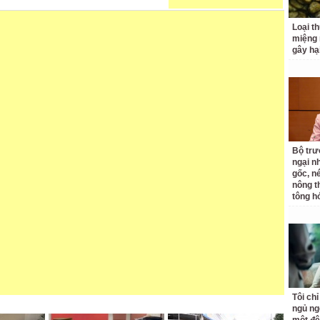
Loại t
miệng
gây hạ
Bộ tr
ngại nh
gốc, n
nông t
tông h
Tôi ch
ngủ ng