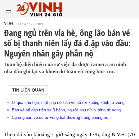
VIDEO
14:24 15-06-2026
Đang ngủ trên vỉa hè, ông lão bán vé
số bị thanh niên lấy đá đ.ập vào đầu:
Nguyên nhân gây phẫn nộ
Toàn bộ diễn biến của sự việc đã được camera an ninh
nhà dân ghi lại và khiến dư luận vô cùng bức xúc.
TIN LIÊN QUAN
Đi qua cầu hẹp, một phụ nữ bán vé số rơi xuống kênh tử vong
Bán vé số dạo trên xe 3 bánh, người phụ nữ bị tông tử vong
Cụ ông bán vé số tử vong bất thường trong phòng trọ
Theo đó vào khoảng 1 giờ sáng ngày 13/6, ông N.V.H. (70