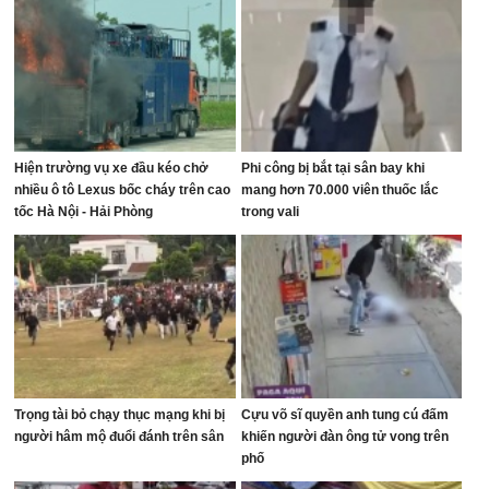
Hiện trường vụ xe đầu kéo chở
Phi công bị bắt tại sân bay khi
nhiều ô tô Lexus bốc cháy trên cao
mang hơn 70.000 viên thuốc lắc
tốc Hà Nội - Hải Phòng
trong vali
Trọng tài bỏ chạy thục mạng khi bị
Cựu võ sĩ quyền anh tung cú đấm
người hâm mộ đuổi đánh trên sân
khiến người đàn ông tử vong trên
phố