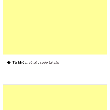
Từ khóa:
vé số
,
cướp tài sản