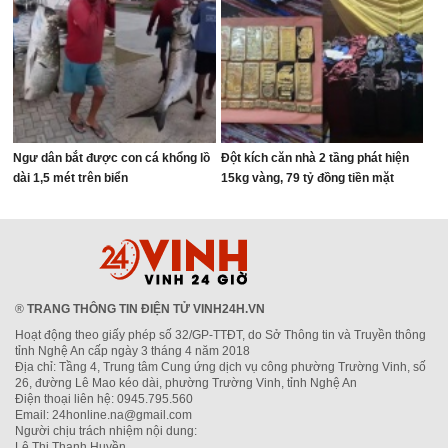
Ngư dân bắt được con cá khổng lồ
Đột kích căn nhà 2 tầng phát hiện
dài 1,5 mét trên biển
15kg vàng, 79 tỷ đồng tiền mặt
®
TRANG THÔNG TIN ĐIỆN TỬ VINH24H.VN
Hoạt động theo giấy phép số 32/GP-TTĐT, do Sở Thông tin và Truyền thông
tỉnh Nghệ An cấp ngày 3 tháng 4 năm 2018
Địa chỉ: Tầng 4, Trung tâm Cung ứng dịch vụ công phường Trường Vinh, số
26, đường Lê Mao kéo dài, phường Trường Vinh, tỉnh Nghệ An
Điện thoại liên hệ: 0945.795.560
Email: 24honline.na@gmail.com
Người chịu trách nhiệm nội dung:
Lê Thị Thanh Huyền