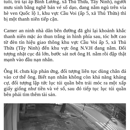
tuổi, trú tại ấp Bình Lương, xã Thủ Thừa, Tây Ninh), người
mưu sinh bằng nghề bán vé số dạo, đang nằm ngủ trên vỉa
hè ven Quốc lộ 1, khu vực Cầu Voi (ấp 5, xã Thủ Thừa) thì
bị một thanh niên tiếp cận.
Camer an ninh nhà dân bên đường đã ghi lại khoảnh khắc
thanh niên mặc áo thun trắng in hình phía sau, tóc hớt cao
từ đèn tín hiệu giao thông khu vực Cầu Voi ấp 5, xã Thủ
Thừa (Tây Ninh) đến khu vực ông N.V.H đang nằm. Đối
tượng nhặt cục đá lớn, bước sát nơi ông H. nằm rồi đập thật
mạnh vào đầu nạn nhân.
Ông H. chưa kịp phản ứng, đối tượng liên tục dùng chân đá
vào cơ thể ông. Biết nạn nhân không còn khả năng kháng
cự, đối tượng lập tức lục túi quần bên trái móc ra một xấp
giấy giống như tiền và vé số, sau đó tiếp tục lục túi quần
bên phải tìm thêm tài sản.