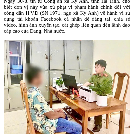
Ngày 30-8, tin từ Công an xã Kỳ Anh, tỉnh Hà Tĩnh, cho
biết đơn vị này vừa xử phạt vi phạm hành chính đối với
công dân H.V.Đ (SN 1971, ngụ xã Kỳ Anh) về hành vi sử
dụng tài khoản Facebook cá nhân để đăng tải, chia sẻ
video, hình ảnh xuyên tạc, cắt ghép liên quan đến lãnh đạo
cấp cao của Đảng, Nhà nước.