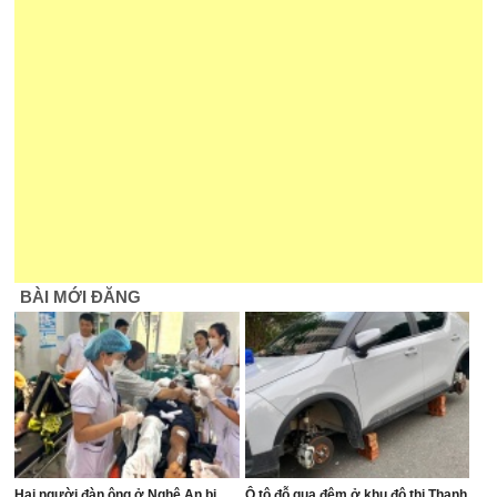
BÀI MỚI ĐĂNG
Hai người đàn ông ở Nghệ An bị
Ô tô đỗ qua đêm ở khu đô thị Thanh