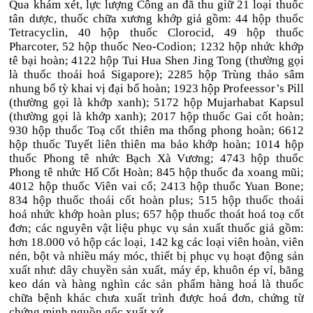
Qua khám xét, lực lượng Công an đã thu giữ 21 loại thuốc
tân dược, thuốc chữa xương khớp giả gồm: 44 hộp thuốc
Tetracyclin, 40 hộp thuốc Clorocid, 49 hộp thuốc
Pharcoter, 52 hộp thuốc Neo-Codion; 1232 hộp nhức khớp
tê bại hoàn; 4122 hộp Tui Hua Shen Jing Tong (thường gọi
là thuốc thoái hoá Sigapore); 2285 hộp Trùng thảo sâm
nhung bổ tỳ khai vị đại bổ hoàn; 1923 hộp Profeessor’s Pill
(thường gọi là khớp xanh); 5172 hộp Mujarhabat Kapsul
(thường gọi là khớp xanh); 2017 hộp thuốc Gai cốt hoàn;
930 hộp thuốc Toạ cốt thiên ma thống phong hoàn; 6612
hộp thuốc Tuyết liên thiên ma bảo khớp hoàn; 1014 hộp
thuốc Phong tê nhức Bạch Xà Vương; 4743 hộp thuốc
Phong tê nhức Hổ Cốt Hoàn; 845 hộp thuốc đa xoang mũi;
4012 hộp thuốc Viên vai cổ; 2413 hộp thuốc Yuan Bone;
834 hộp thuốc thoái cốt hoàn plus; 515 hộp thuốc thoái
hoá nhức khớp hoàn plus; 657 hộp thuốc thoát hoá toạ cốt
đơn; các nguyên vật liệu phục vụ sản xuất thuốc giả gồm:
hơn 18.000 vỏ hộp các loại, 142 kg các loại viên hoàn, viên
nén, bột và nhiều máy móc, thiết bị phục vụ hoạt động sản
xuất như: dây chuyền sản xuất, máy ép, khuôn ép vỉ, băng
keo dán và hàng nghìn các sản phẩm hàng hoá là thuốc
chữa bệnh khác chưa xuất trình được hoá đơn, chứng từ
chứng minh nguồn gốc xuất xứ.