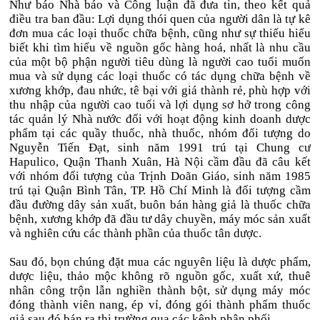
Như báo Nhà báo và Công luận đã đưa tin, theo kết quả
điều tra ban đầu: Lợi dụng thói quen của người dân là tự kê
đơn mua các loại thuốc chữa bệnh, cũng như sự thiếu hiểu
biết khi tìm hiểu về nguồn gốc hàng hoá, nhất là nhu cầu
của một bộ phận người tiêu dùng là người cao tuổi muốn
mua và sử dụng các loại thuốc có tác dụng chữa bệnh về
xương khớp, đau nhức, tê bại với giá thành rẻ, phù hợp với
thu nhập của người cao tuổi và lợi dụng sơ hở trong công
tác quản lý Nhà nước đối với hoạt động kinh doanh dược
phẩm tại các quầy thuốc, nhà thuốc, nhóm đối tượng do
Nguyễn Tiến Đạt, sinh năm 1991 trú tại Chung cư
Hapulico, Quận Thanh Xuân, Hà Nội cầm đầu đã câu kết
với nhóm đối tượng của Trịnh Doãn Giáo, sinh năm 1985
trú tại Quận Bình Tân, TP. Hồ Chí Minh là đối tượng cầm
đầu đường dây sản xuất, buôn bán hàng giả là thuốc chữa
bệnh, xương khớp đã đầu tư dây chuyền, máy móc sản xuất
và nghiên cứu các thành phần của thuốc tân dược.
Sau đó, bọn chúng đặt mua các nguyên liệu là dược phẩm,
dược liệu, thảo mộc không rõ nguồn gốc, xuất xứ, thuê
nhân công trộn lẫn nghiền thành bột, sử dụng máy móc
đóng thành viên nang, ép vỉ, đóng gói thành phẩm thuốc
giả sau đó bán ra thị trường qua các kênh phân phối.