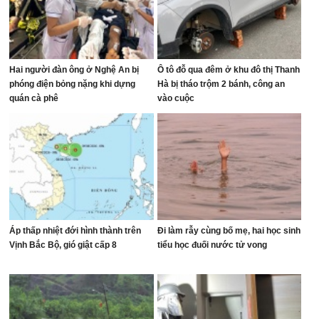
Hai người đàn ông ở Nghệ An bị
Ô tô đỗ qua đêm ở khu đô thị Thanh
phóng điện bỏng nặng khi dựng
Hà bị tháo trộm 2 bánh, công an
quán cà phê
vào cuộc
Áp thấp nhiệt đới hình thành trên
Đi làm rẫy cùng bố mẹ, hai học sinh
Vịnh Bắc Bộ, gió giật cấp 8
tiểu học đuối nước tử vong