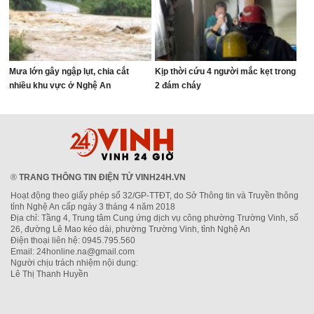
Mưa lớn gây ngập lụt, chia cắt
Kịp thời cứu 4 người mắc kẹt trong
nhiều khu vực ở Nghệ An
2 đám cháy
®
TRANG THÔNG TIN ĐIỆN TỬ VINH24H.VN
Hoạt động theo giấy phép số 32/GP-TTĐT, do Sở Thông tin và Truyền thông
tỉnh Nghệ An cấp ngày 3 tháng 4 năm 2018
Địa chỉ: Tầng 4, Trung tâm Cung ứng dịch vụ công phường Trường Vinh, số
26, đường Lê Mao kéo dài, phường Trường Vinh, tỉnh Nghệ An
Điện thoại liên hệ: 0945.795.560
Email: 24honline.na@gmail.com
Người chịu trách nhiệm nội dung:
Lê Thị Thanh Huyền