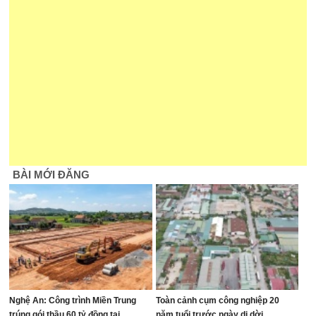
BÀI MỚI ĐĂNG
Nghệ An: Công trình Miền Trung
Toàn cảnh cụm công nghiệp 20
trúng gói thầu 60 tỷ đồng tại
năm tuổi trước ngày di dời