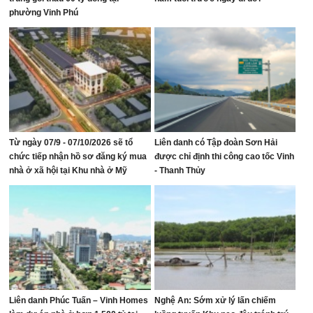
phường Vinh Phú
Từ ngày 07/9 - 07/10/2026 sẽ tổ
Liên danh có Tập đoàn Sơn Hải
chức tiếp nhận hồ sơ đăng ký mua
được chỉ định thi công cao tốc Vinh
nhà ở xã hội tại Khu nhà ở Mỹ
- Thanh Thủy
Thượng, phường Vinh Lộc
Liên danh Phúc Tuấn – Vinh Homes
Nghệ An: Sớm xử lý lấn chiếm