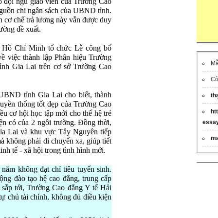
ho đội ngũ giáo viên của Trường Cao
guồn chi ngân sách của UBND tỉnh.
n cơ chế trả lương này vẫn được duy
ường đề xuất.
 Hồ Chí Minh tổ chức Lễ công bố
 việc thành lập Phân hiệu Trường
M
nh Gia Lai trên cơ sở Trường Cao
Cô
BND tỉnh Gia Lai cho biết, thành
th
ruyền thống tốt đẹp của Trường Cao
ht
u cơ hội học tập mới cho thế hệ trẻ
iện có của 2 ngôi trường. Đồng thời,
essay
 Gia Lai và khu vực Tây Nguyên tiếp
ma
à không phải di chuyển xa, giúp tiết
inh tế - xã hội trong tình hình mới.
ăm không đạt chỉ tiêu tuyển sinh.
rộng đào tạo hệ cao đẳng, trung cấp
sắp tới, Trường Cao đẳng Y tế Hải
 chủ tài chính, không đủ điều kiện