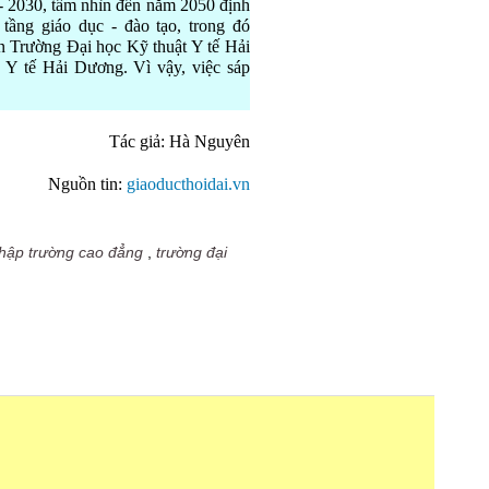
- 2030, tầm nhìn đến năm 2050 định
tầng giáo dục - đào tạo, trong đó
ển Trường Đại học Kỹ thuật Y tế Hải
 tế Hải Dương. Vì vậy, việc sáp
Tác giả: Hà Nguyên
Nguồn tin:
giaoducthoidai.vn
hập trường cao đẳng
,
trường đại