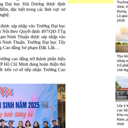
Trường
ng Đại học Hải Dương được định
Vinh, V
điểm, đặc biệt trong các lĩnh vực sư
Hưng, 
 nghệ.
Lò gia
2030
được sáp nhập vào Trường Đại học
 Nội theo Quyết định 497/QĐ-TTg
hạm Ninh Thuận được sáp nhập vào
i Ninh Thuận. Trường Đại học Tây
ờng Cao đẳng Sư phạm Đắk Lắk…
Thu hồ
rường cao đẳng trở thành phân hiệu
nông n
P Hồ Chí Minh đang hoàn thiện thủ
Cổ phầ
ớc trên cơ sở tiếp nhận Trường Cao
chè Ng
Lấy ý 
cục bộ
Khu v
Nam, 
Vinh