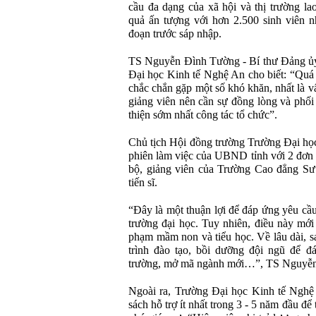
cầu đa dạng của xã hội và thị trường la
quả ấn tượng với hơn 2.500 sinh viên nh
đoạn trước sáp nhập.
TS Nguyễn Đình Tường - Bí thư Đảng ủy
Đại học Kinh tế Nghệ An cho biết: “Quá 
chắc chắn gặp một số khó khăn, nhất là vấ
giảng viên nên cần sự đồng lòng và phối
thiện sớm nhất công tác tổ chức”.
Chủ tịch Hội đồng trường Trường Đại học
phiên làm việc của UBND tỉnh với 2 đơn v
bộ, giảng viên của Trường Cao đẳng Sư
tiến sĩ.
“Đây là một thuận lợi để đáp ứng yêu cầu 
trường đại học. Tuy nhiên, điều này mớ
phạm mầm non và tiểu học. Về lâu dài, sa
trình đào tạo, bồi dưỡng đội ngũ để đ
trường, mở mã ngành mới…”, TS Nguyễn
Ngoài ra, Trường Đại học Kinh tế Nghệ
sách hỗ trợ ít nhất trong 3 - 5 năm đầu để t