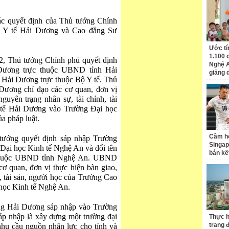
c quyết định của Thủ tướng Chính
g Y tế Hải Dương và Cao đẳng Sư
Ước tí
1.100 
12, Thủ tướng Chính phủ quyết định
Nghệ A
Dương trực thuộc UBND tỉnh Hải
giảng 
 Hải Dương trực thuộc Bộ Y tế. Thủ
ương chỉ đạo các cơ quan, đơn vị
nguyên trạng nhân sự, tài chính, tài
 tế Hải Dương vào Trường Đại học
a pháp luật.
Cầm hò
tướng quyết định sáp nhập Trường
Singap
ại học Kinh tế Nghệ An và đổi tên
bán kế
 thuộc UBND tỉnh Nghệ An. UBND
cơ quan, đơn vị thực hiện bàn giao,
h, tài sản, người học của Trường Cao
học Kinh tế Nghệ An.
ng Hải Dương sáp nhập vào Trường
áp nhập là xây dựng một trường đại
Thực h
trang 
nhu cầu nguồn nhân lực cho tỉnh và