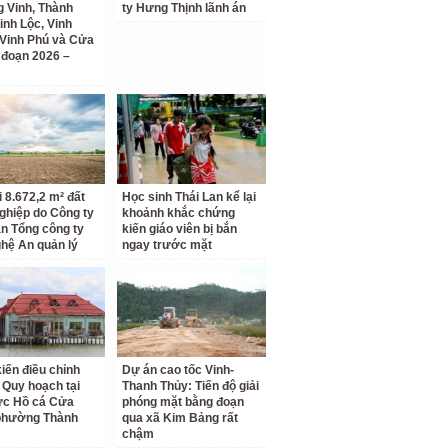
 Vinh, Thành
ty Hưng Thịnh lãnh án
inh Lộc, Vinh
Vinh Phú và Cửa
i đoạn 2026 –
i 8.672,2 m² đất
Học sinh Thái Lan kể lại
ghiệp do Công ty
khoảnh khắc chứng
n Tổng công ty
kiến giáo viên bị bắn
hệ An quản lý
ngay trước mặt
kiến điều chỉnh
Dự án cao tốc Vinh-
 Quy hoạch tại
Thanh Thủy: Tiến độ giải
ực Hồ cá Cửa
phóng mặt bằng đoạn
phường Thành
qua xã Kim Bảng rất
chậm