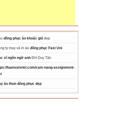
ẫu
đồng phục áo khoác gió
đẹp
ng ty may và in áo
đồng phục Fast Uni
ạc sĩ ngôn ngữ anh
ĐH Duy Tân
tps://luanvanviet.com/cam-nang-assignment-
/
y áo thun đồng phục đẹp