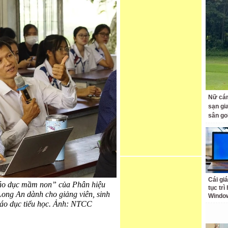
Nữ cán
sạn gia
sân go
Cái giá
áo dục mầm non” của Phân hiệu
tục trì
ng An dành cho giảng viên, sinh
Windo
áo dục tiểu học. Ảnh: NTCC