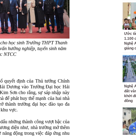
Ước tí
1.100 
 cho học sinh Trường THPT Thanh
Nghệ A
vấn hướng nghiệp, tuyển sinh năm
giảng 
nh: NTCC
bố quyết định của Thủ tướng Chính
Hải Dương vào Trường Đại học Hải
Nghệ A
đất và
m Sơn cho rằng, sự sáp nhập này
khởi đ
mà để phát huy thế mạnh của hai nhà
đồng
rở thành trường đại học đào tạo đa
 khu vực.
 dấu những thành công vượt bậc của
ương diện như, nhà trường mở thêm
sự năng động trong việc đáp ứng nhu