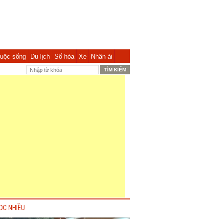
uộc sống
Du lịch
Số hóa
Xe
Nhân ái
ỌC NHIỀU