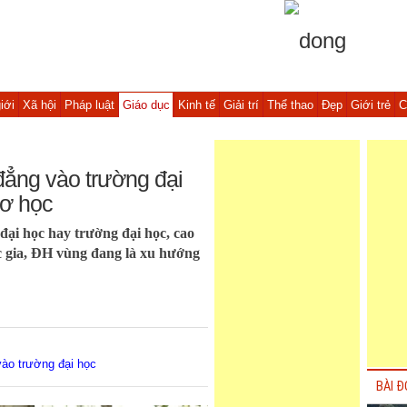
iới
Xã hội
Pháp luật
Giáo dục
Kinh tế
Giải trí
Thể thao
Đẹp
Giới trẻ
C
đẳng vào trường đại
cơ học
ại học hay trường đại học, cao
 gia, ĐH vùng đang là xu hướng
vào trường đại học
BÀI Đ