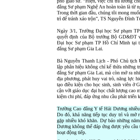
phó giáo sư. “Hiện, việc chi trả lương c
đẳng Sư phạm Nghệ An hoàn toàn là từ n
Trong thời gian đầu, chúng tôi mong muố
trì để tránh xáo trộn”, TS Nguyễn Đình T
Ngày 3/1, Trường Đại học Sư phạm TP
quyết định của Bộ trưởng Bộ GD&ĐT về
Đại học Sư phạm TP Hồ Chí Minh tại tỉ
đẳng Sư phạm Gia Lai.
Bà Nguyễn Thanh Lịch - Phó Chủ tịch U
lập phân hiệu không chỉ kế thừa những t
đẳng Sư phạm Gia Lai, mà còn mở ra nhiề
địa phương, phát huy vai trò, năng lực h
tạo điều kiện cho học sinh, sinh viên ở
cận với giáo dục đại học chất lượng cao m
kiệm chi phí, đáp ứng nhu cầu phát triển k
Trường Cao đẳng Y tế Hải Dương nhiều n
Do đó, khả năng tiếp tục duy trì và mở 
gặp nhiều khó khăn. Dự báo những năm 
Dương không thể đáp ứng được yêu cầu tự
hoạt động tiếp.