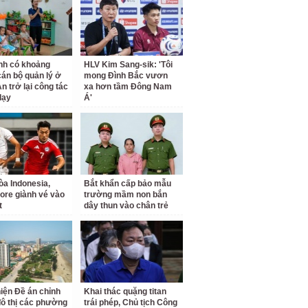
nh có khoảng
HLV Kim Sang-sik: 'Tôi
cán bộ quản lý ở
mong Đình Bắc vươn
n trở lại công tác
xa hơn tầm Đông Nam
dạy
Á'
a Indonesia,
Bắt khẩn cấp bảo mẫu
ore giành vé vào
trường mầm non bắn
t
dây thun vào chân trẻ
iện Đề án chỉnh
Khai thác quặng titan
đô thị các phường
trái phép, Chủ tịch Công