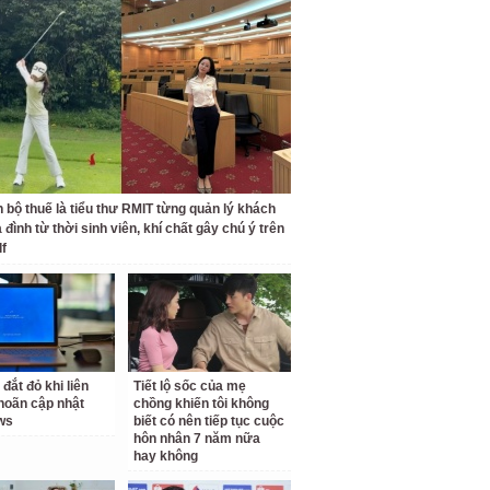
 bộ thuế là tiểu thư RMIT từng quản lý khách
 đình từ thời sinh viên, khí chất gây chú ý trên
lf
 đắt đỏ khi liên
Tiết lộ sốc của mẹ
 hoãn cập nhật
chồng khiến tôi không
ws
biết có nên tiếp tục cuộc
hôn nhân 7 năm nữa
hay không