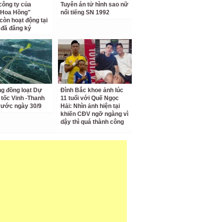
công ty của
Tuyên án tử hình sao nữ
 Hoa Hồng"
nổi tiếng SN 1992
còn hoạt động tại
ỉ đã đăng ký
ng đồng loạt Dự
Đình Bắc khoe ảnh lúc
 tốc Vinh -Thanh
11 tuổi với Quế Ngọc
rước ngày 30/9
Hải: Nhìn ảnh hiện tại
khiến CĐV ngỡ ngàng vì
dậy thì quá thành công