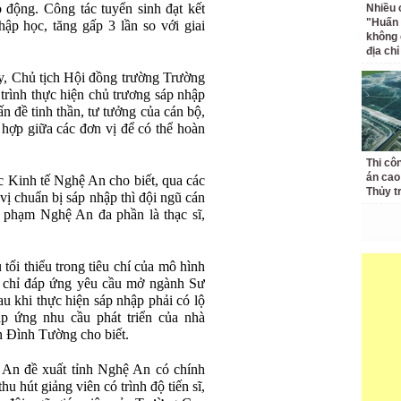
o động. Công tác tuyển sinh đạt kết
Nhiều 
"Huấn
ập học, tăng gấp 3 lần so với giai
không 
địa ch
, Chủ tịch Hội đồng trường Trường
trình thực hiện chủ trương sáp nhập
n đề tinh thần, tư tưởng của cán bộ,
 hợp giữa các đơn vị để có thể hoàn
Thi cô
án cao
 Kinh tế Nghệ An cho biết, qua các
Thủy t
ị chuẩn bị sáp nhập thì đội ngũ cán
 phạm Nghệ An đa phần là thạc sĩ,
tối thiểu trong tiêu chí của mô hình
i chỉ đáp ứng yêu cầu mở ngành Sư
u khi thực hiện sáp nhập phải có lộ
áp ứng nhu cầu phát triển của nhà
 Đình Tường cho biết.
 An đề xuất tỉnh Nghệ An có chính
hu hút giảng viên có trình độ tiến sĩ,