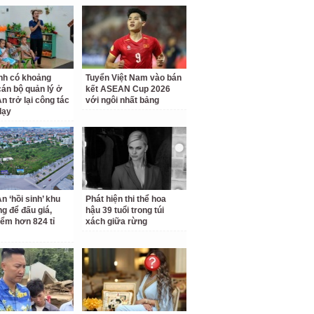
nh có khoảng
Tuyển Việt Nam vào bán
cán bộ quản lý ở
kết ASEAN Cup 2026
n trở lại công tác
với ngôi nhất bảng
dạy
n ‘hồi sinh’ khu
Phát hiện thi thể hoa
ng để đấu giá,
hậu 39 tuổi trong túi
iểm hơn 824 tỉ
xách giữa rừng