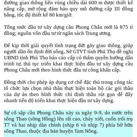
đường giao thông liên vùng chiều dài 600 m được thiết kế
nâng cấp, mở rộng đảm bảo quy mô đường cấp III đồng
bằng, tốc độ thiết kế 80 km/giờ.
Tổng mức đầu tư xây dựng cầu Phong Châu mới là 875 tỉ
đồng; nguồn vốn đầu tư từ ngân sách Trung ương.
Để kịp thời giải quyết tình trạng đứt gãy giao thông, giúp
người dân ổn định đời sống, Sở GTVT tỉnh Phú Thọ đề nghị
UBND tỉnh Phú Thọ báo cáo cấp có thẩm quyền hướng dẫn
trình tự, thủ tục triển khai thực hiện đầu tư xây dựng cầu
Phong Châu mới theo hình thức đầu tư công khẩn cấp.
Đồng thời cho phép áp dụng cơ chế đặc thù trong công tác
tổ chức lựa chọn nhà thầu thực hiện toàn bộ các gói thầu
của dự án theo hình thức chỉ định thầu rút gọn để đẩy
nhanh tiến độ triển khai thực hiện đầu tư xây dựng.
Sự cố sập cầu Phong Châu xảy ra ngày 9-9, do nước trên
sông Thao (sông Hồng) lên rất cao, chảy xiết, cuốn trôi trụ
T7 và hai nhịp dàn chính (nhịp 6 và nhịp 7) phía bờ hữu
sông Thao, thuộc địa bàn huyện Tam Nông.