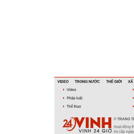
VIDEO
TRONG NƯỚC
THẾ GIỚI
XÃ
Video
Pháp luật
Thể thao
®
TRANG TH
Hoạt động t
An cấp ngày