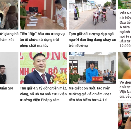
Việt N
sở hữu
đầu ti
Á vừa
ngành d
ừ 'giang hồ
Tiến "Bịp" hầu tòa trong vụ
Tạm giữ đối tượng đạp ngã
nơi tỷ
khám xét
án tổ chức sử dụng trái
người đàn ông đang chạy xe
đầu tư
phép chất ma túy
trên đường
12.000
Vẻ đẹp
chủ tị
 Quân SN
Thu giữ 4,5 tỷ đồng tiền mặt,
Mẹ giết con ruột, tạo hiện
Việt N
vàng, sổ đỏ tại nhà cựu Viện
trường giả để chiếm đoạt
gia yê
trưởng Viện Pháp y tâm
tiền bảo hiểm hơn 4,1 tỉ
thần Trung ương