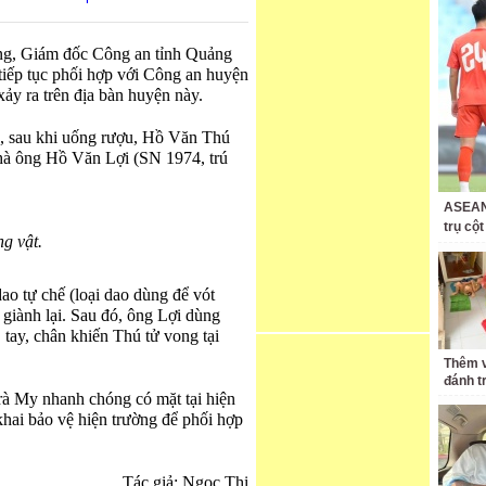
g, Giám đốc Công an tỉnh Quảng
tiếp tục phối hợp với Công an huyện
ảy ra trên địa bàn huyện này.
1, sau khi uống rượu, Hồ Văn Thú
nhà ông Hồ Văn Lợi (SN 1974, trú
ASEAN 
trụ cộ
g vật.
ao tự chế (loại dao dùng để vót
 giành lại. Sau đó, ông Lợi dùng
tay, chân khiến Thú tử vong tại
Thêm v
đánh t
à My nhanh chóng có mặt tại hiện
 khai bảo vệ hiện trường để phối hợp
Tác giả: Ngọc Thi