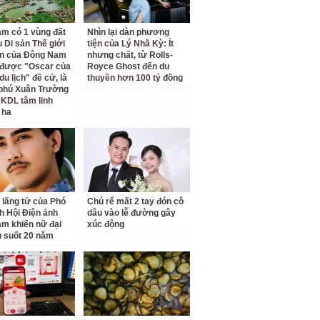
am có 1 vùng đất
Nhìn lại dàn phương
 Di sản Thế giới
tiện của Lý Nhã Kỳ: Ít
ên của Đông Nam
nhưng chất, từ Rolls-
 được "Oscar của
Royce Ghost đến du
u lịch" đề cử, là
thuyền hơn 100 tỷ đồng
 phú Xuân Trường
 KDL tâm linh
 ha
 lãng tử của Phó
Chú rể mất 2 tay đón cô
ch Hội Điện ảnh
dâu vào lễ đường gây
am khiến nữ đại
xúc động
u suốt 20 năm