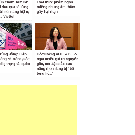
iểm chạm Tammi:
Loại thực phẩm ngon
i đau quá tải ứng
miệng nhưng âm thầm
ới nền tảng hội tụ
gây hại thận
a Viettel
 rúng động: Liên
Bộ trưởng VHTT&DL lo
Bóng đá Hàn Quốc
ngại nhiều giá trị nguyên
ối lộ trọng tài quốc
gốc, nét đặc sắc của
nông thôn đang bị "bê
tông hóa"