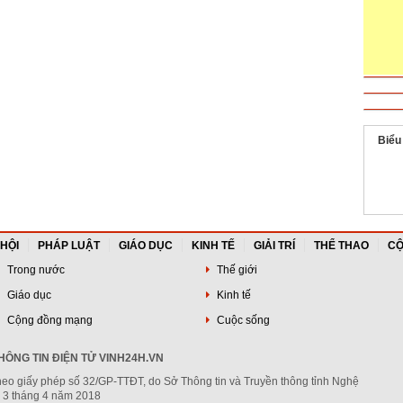
Biểu
 HỘI
PHÁP LUẬT
GIÁO DỤC
KINH TẾ
GIẢI TRÍ
THỂ THAO
CỘ
Trong nước
Thế giới
Giáo dục
Kinh tế
Cộng đồng mạng
Cuộc sống
ÔNG TIN ĐIỆN TỬ VINH24H.VN
heo giấy phép số 32/GP-TTĐT, do Sở Thông tin và Truyền thông tỉnh Nghệ
 3 tháng 4 năm 2018