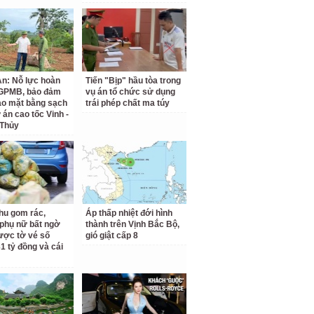
n: Nỗ lực hoàn
Tiến "Bịp" hầu tòa trong
 GPMB, bảo đảm
vụ án tổ chức sử dụng
ao mặt bằng sạch
trái phép chất ma túy
 án cao tốc Vinh -
 Thủy
hu gom rác,
Áp thấp nhiệt đới hình
phụ nữ bất ngờ
thành trên Vịnh Bắc Bộ,
ược tờ vé số
gió giật cấp 8
31 tỷ đồng và cái