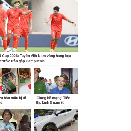
Cup 2026: Tuyển Việt Nam vắng hàng loạt
t trước trận gặp Campuchia
ụ bảo mẫu bị tố
'Giang hồ mạng' Tiến
rẻ
Bịp lãnh 8 năm tù