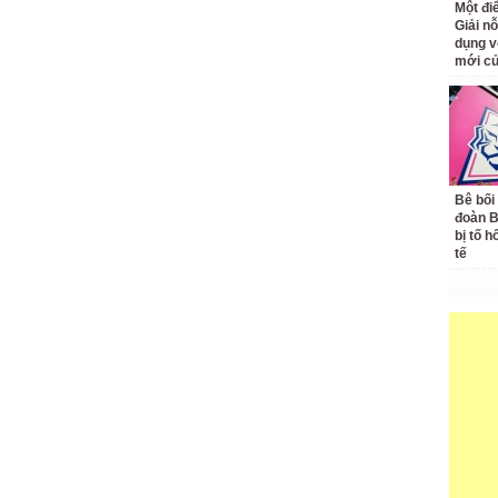
Một đ
Giải nỗ
dụng v
mới củ
Bê bối
đoàn 
bị tố h
tế