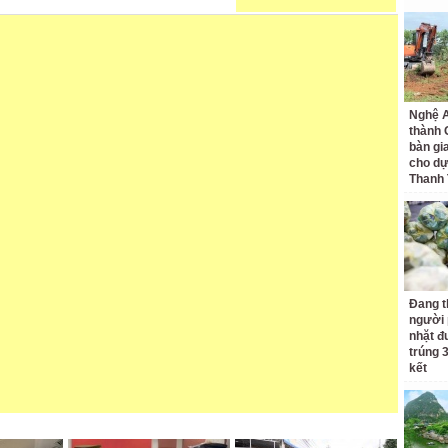
Nghệ A
thành
bàn gi
cho dự
Thanh
Đang t
người 
nhặt đ
trúng 
kết