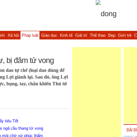
iới
Xã hội
Pháp luật
Giáo dục
Kinh tế
Giải trí
Thể thao
Đẹp
Giới trẻ
C
, bị đâm tử vong
on dao tự chế (loại dao dùng để
ng Lợi giành lại. Sau đó, ông Lợi
c, bụng, tay, chân khiến Thú tử
y tiêu Tết
bị ngã cầu thang tử vong
BÀI Đ
n mỏi chờ xử phúc thẩm