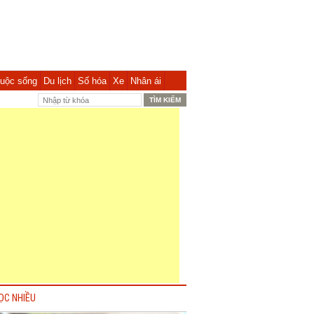
uộc sống
Du lịch
Số hóa
Xe
Nhân ái
ỌC NHIỀU