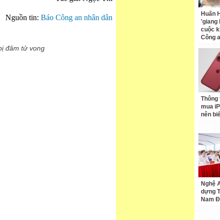
Huấn H
Nguồn tin:
Báo Công an nhân dân
'giang
cuộc k
Công 
bị đâm tử vong
Thông 
mua iP
nên bi
Nghệ A
dựng 
Nam Đ