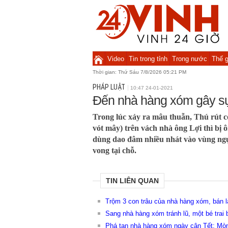
Video
Tin trong tỉnh
Trong nước
Thế g
Thời gian:
Thứ Sáu 7/8/2026 05:21 PM
PHÁP LUẬT
10:47 24-01-2021
Đến nhà hàng xóm gây sự
Trong lúc xảy ra mâu thuẫn, Thú rút c
vót mây) trên vách nhà ông Lợi thì bị ô
dùng dao đâm nhiều nhát vào vùng ngự
vong tại chỗ.
TIN LIÊN QUAN
Trộm 3 con trâu của nhà hàng xóm, bán lấ
Sang nhà hàng xóm tránh lũ, một bé trai 
Phá tan nhà hàng xóm ngày cận Tết: Mò