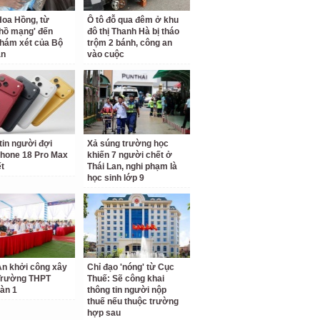
oa Hồng, từ
Ô tô đỗ qua đêm ở khu
 hồ mạng' đến
đô thị Thanh Hà bị tháo
hám xét của Bộ
trộm 2 bánh, công an
an
vào cuộc
tin người đợi
Xả súng trường học
hone 18 Pro Max
khiến 7 người chết ở
ết
Thái Lan, nghi phạm là
học sinh lớp 9
n khởi công xây
Chỉ đạo 'nóng' từ Cục
Trường THPT
Thuế: Sẽ công khai
àn 1
thông tin người nộp
thuế nếu thuộc trường
hợp sau