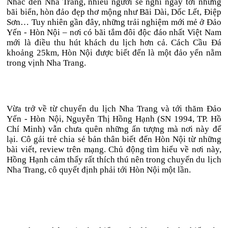
Nhắc đến Nha Trang, nhiều người sẽ nghĩ ngay tới những
bãi biển, hòn đảo đẹp thơ mộng như Bãi Dài, Dốc Lết, Điệp
Sơn… Tuy nhiên gần đây, những trải nghiệm mới mẻ ở Đảo
Yến - Hòn Nội – nơi có bãi tắm đôi độc đáo nhất Việt Nam
mới là điều thu hút khách du lịch hơn cả. Cách Cầu Đá
khoảng 25km, Hòn Nội được biết đến là một đảo yến nằm
trong vịnh Nha Trang.
Vừa trở về từ chuyến du lịch Nha Trang và tới thăm Đảo
Yến - Hòn Nội, Nguyễn Thị Hồng Hạnh (SN 1994, TP. Hồ
Chí Minh) vẫn chưa quên những ấn tượng mà nơi này để
lại. Cô gái trẻ chia sẻ bản thân biết đến Hòn Nội từ những
bài viết, review trên mạng. Chủ động tìm hiểu về nơi này,
Hồng Hạnh cảm thấy rất thích thú nên trong chuyến du lịch
Nha Trang, cô quyết định phải tới Hòn Nội một lần.