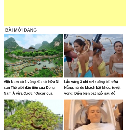
BÀI MỚI ĐĂNG
Việt Nam có 1 vùng đất sở hữu Di
Lắc vàng 3 chỉ rơi xuống biển Đà
sản Thế giới đầu tiên của Đông
Nẵng, nữ du khách bật khóc, tuyệt
Nam Á vừa được "Oscar của
vọng: Diễn biến bất ngờ sau đó
ngành du lịch" đề cử, là nơi tỷ phú
Xuân Trường đầu tư KDL tâm linh
12.000 ha