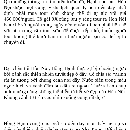
Qua những thông tin tìm hiểu trước đó, Hạnh cho biết Hòn
Nội được một công ty du lịch quản lý nên đến đây nhất
định phải mua tour chứ không thể đi tự túc với giá
460.000/người. Cô gái 9X cũng lưu ý rằng tour ra Hòn Nội
hạn chế số người trong ngày nên muốn đi bạn phải liên hệ
với bên cung cấp tour sớm để được xếp chỗ, thiếu người
tour không thể khởi hành mà thừa người bạn có thể bị lỡ
chuyến đi.
Đặt chân tới Hòn Nội, Hồng Hạnh thực sự bị choáng ngợp
bởi cảnh sắc thiên nhiên tuyệt đẹp ở đây. Cô chia sẻ: “Mình
rất ấn tượng bởi khung cảnh nơi đây. Nước biển trong màu
ngọc bích và xanh đậm lan dần ra ngoài. Thực sự có chụp
ảnh nhưng cũng không thể diễn tả hết vẻ đẹp của Hòn Nội.
Khung cảnh từ trên cao nhìn xuống cũng rất đẹp”.
Hồng Hạnh cũng cho biết có đến đây mới thấy hết sự vi
diệu của thiên nhiên đã ban tặng cho Nha Trang. Bởi chẳng