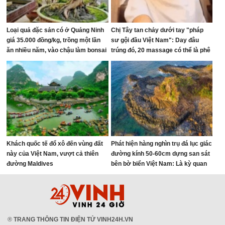
Loại quả đặc sản có ở Quảng Ninh
Chị Tây tan chảy dưới tay "pháp
giá 35.000 đồng/kg, trồng một lần
sư gội đầu Việt Nam": Day đâu
ăn nhiều năm, vào chậu làm bonsai
trúng đó, 20 massage có thể là phê
giúp chiêu tài
nhất cuộc đời!
Khách quốc tế đổ xô đến vùng đất
Phát hiện hàng nghìn trụ đá lục giác
này của Việt Nam, vượt cả thiên
đường kính 50-60cm dựng san sát
đường Maldives
bên bờ biển Việt Nam: Là kỳ quan
hiếm gặp trên thế giới, đã hơn 2
triệu năm tuổi
®
TRANG THÔNG TIN ĐIỆN TỬ VINH24H.VN