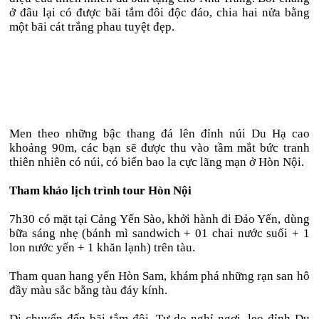
ở đâu lại có được bãi tắm đôi độc đáo, chia hai nửa bằng
một bãi cát trắng phau tuyệt đẹp.
Men theo những bậc thang đá lên đỉnh núi Du Hạ cao
khoảng 90m, các bạn sẽ được thu vào tầm mắt bức tranh
thiên nhiên có núi, có biển bao la cực lãng mạn ở Hòn Nội.
Tham khảo lịch trình tour Hòn Nội
7h30 có mặt tại Cảng Yến Sào, khởi hành đi Đảo Yến, dùng
bữa sáng nhẹ (bánh mì sandwich + 01 chai nước suối + 1
lon nước yến + 1 khăn lạnh) trên tàu.
Tham quan hang yến Hòn Sam, khám phá những rạn san hô
đầy màu sắc bằng tàu đáy kính.
Di chuyển đến bãi tắm đôi. Tự do nghỉ ngơi, leo đỉnh Du