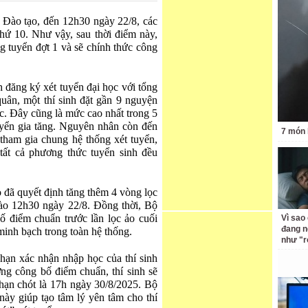
 Đào tạo, đến 12h30 ngày 22/8, các
 thứ 10. Như vậy, sau thời điểm này,
g tuyển đợt 1 và sẽ chính thức công
 đăng ký xét tuyển đại học với tổng
uân, một thí sinh đặt gần 9 nguyện
c. Đây cũng là mức cao nhất trong 5
tuyển gia tăng. Nguyên nhân còn đến
7 món 
 tham gia chung hệ thống xét tuyển,
tất cả phương thức tuyển sinh đều
 đã quyết định tăng thêm 4 vòng lọc
vào 12h30 ngày 22/8. Đồng thời, Bộ
ố điểm chuẩn trước lần lọc ảo cuối
Vì sao
đang n
inh bạch trong toàn hệ thống.
như "r
hạn xác nhận nhập học của thí sinh
ờng công bố điểm chuẩn, thí sinh sẽ
 hạn chót là 17h ngày 30/8/2025. Bộ
này giúp tạo tâm lý yên tâm cho thí