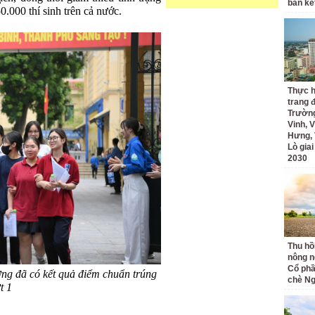
bán kế
0.000 thí sinh trên cả nước.
Thực h
trang 
Trường
Vinh, V
Hưng, 
Lò gia
2030
Thu hồ
nông n
Cổ phầ
ng đã có kết quả điểm chuẩn trúng
chè Ng
t 1