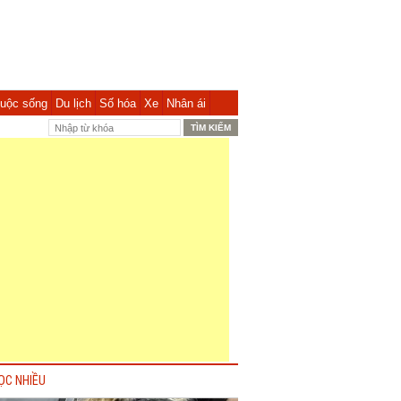
uộc sống
Du lịch
Số hóa
Xe
Nhân ái
ỌC NHIỀU