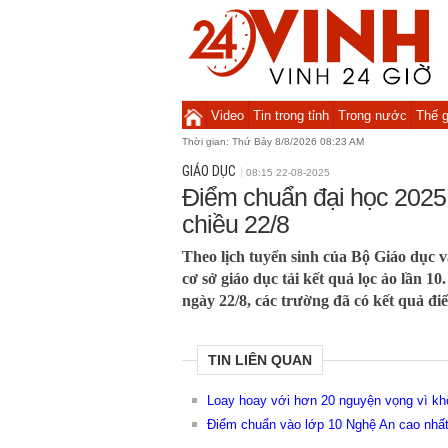
Video
Tin trong tỉnh
Trong nước
Thế g
Thời gian:
Thứ Bảy 8/8/2026 08:23 AM
GIÁO DỤC
08:15 22-08-2025
Điểm chuẩn đại học 2025
chiều 22/8
Theo lịch tuyển sinh của Bộ Giáo dục v
cơ sở giáo dục tải kết quả lọc ảo lần 1
ngày 22/8, các trường đã có kết quả đi
TIN LIÊN QUAN
Loay hoay với hơn 20 nguyện vọng vì kh
Điểm chuẩn vào lớp 10 Nghệ An cao nhất