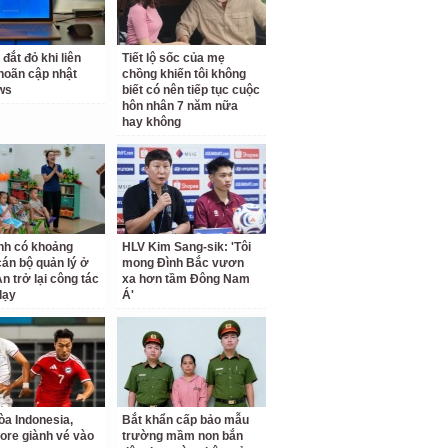
 đắt đỏ khi liên
Tiết lộ sốc của mẹ
 hoãn cập nhật
chồng khiến tôi không
ws
biết có nên tiếp tục cuộc
hôn nhân 7 năm nữa
hay không
nh có khoảng
HLV Kim Sang-sik: 'Tôi
cán bộ quản lý ở
mong Đình Bắc vươn
n trở lại công tác
xa hơn tầm Đông Nam
dạy
Á'
a Indonesia,
Bắt khẩn cấp bảo mẫu
ore giành vé vào
trường mầm non bắn