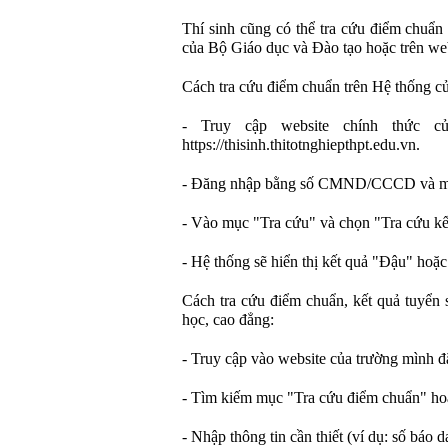
Thí sinh cũng có thể tra cứu điểm chuẩn
của Bộ Giáo dục và Đào tạo hoặc trên web
Cách tra cứu điểm chuẩn trên Hệ thống c
- Truy cập website chính thức 
https://thisinh.thitotnghiepthpt.edu.vn.
- Đăng nhập bằng số CMND/CCCD và m
- Vào mục "Tra cứu" và chọn "Tra cứu kết
- Hệ thống sẽ hiển thị kết quả "Đậu" hoặ
Cách tra cứu điểm chuẩn, kết quả tuyển s
học, cao đẳng:
- Truy cập vào website của trường mình đ
- Tìm kiếm mục "Tra cứu điểm chuẩn" hoặ
- Nhập thông tin cần thiết (ví dụ: số báo d