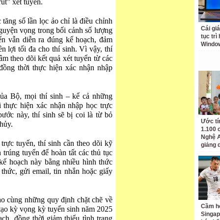
út” xét tuyển.
tăng số lần lọc ảo chỉ là điều chỉnh
Cái giá
guyện vọng trong bối cảnh số lượng
tục trì
yển vẫn diễn ra đúng kế hoạch, đảm
Windo
lợi tối đa cho thí sinh. Vì vậy, thí
âm theo dõi kết quả xét tuyển từ các
 đồng thời thực hiện xác nhận nhập
ủa Bộ, mọi thí sinh – kể cả những
i thực hiện xác nhận nhập học trực
ớc này, thí sinh sẽ bị coi là từ bỏ
Ước tí
 hủy.
1.100 
Nghệ A
rực tuyến, thí sinh cần theo dõi kỹ
giảng 
trúng tuyển để hoàn tất các thủ tục
 kế hoạch này bằng nhiều hình thức
 thức, gửi email, tin nhắn hoặc giấy
 ảo cùng những quy định chặt chẽ về
Cầm hò
tạo kỳ vọng kỳ tuyển sinh năm 2025
Singap
ch, đồng thời giảm thiểu tình trạng