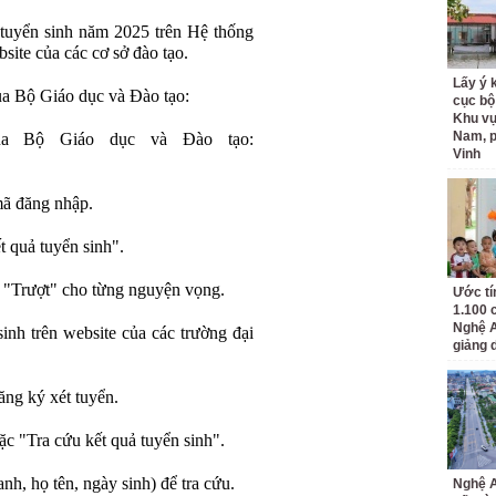
 tuyển sinh năm 2025 trên Hệ thống
site của các cơ sở đào tạo.
Lấy ý 
ủa Bộ Giáo dục và Đào tạo:
cục bộ
Khu v
Nam, 
của Bộ Giáo dục và Đào tạo:
Vinh
ã đăng nhập.
 quả tuyển sinh".
c "Trượt" cho từng nguyện vọng.
Ước tí
1.100 
Nghệ A
inh trên website của các trường đại
giảng 
ăng ký xét tuyển.
c "Tra cứu kết quả tuyển sinh".
anh, họ tên, ngày sinh) để tra cứu.
Nghệ A