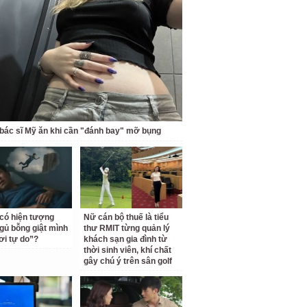
bác sĩ Mỹ ăn khi cần "đánh bay" mỡ bụng
 có hiện tượng
Nữ cán bộ thuế là tiểu
gủ bỗng giật mình
thư RMIT từng quản lý
ơi tự do”?
khách sạn gia đình từ
thời sinh viên, khí chất
gây chú ý trên sân golf