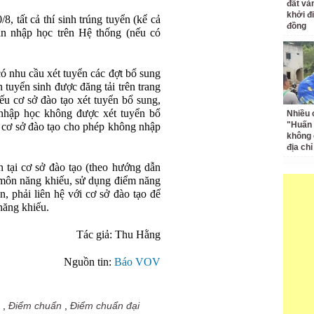
đất và
khởi đ
 tất cả thí sinh trúng tuyển (kể cả
đồng
hận nhập học trên Hệ thống (nếu có
có nhu cầu xét tuyển các đợt bổ sung
n tuyển sinh được đăng tải trên trang
nếu cơ sở đào tạo xét tuyển bổ sung,
 nhập học không được xét tuyển bổ
Nhiều 
"Huấn
g cơ sở đào tạo cho phép không nhập
không 
địa ch
 tại cơ sở đào tạo (theo hướng dẫn
ó môn năng khiếu, sử dụng điểm năng
n, phải liên hệ với cơ sở đào tạo để
 năng khiếu.
Tác giả: Thu Hằng
Nguồn tin:
Báo VOV
,
Điểm chuẩn
,
Điểm chuẩn đại