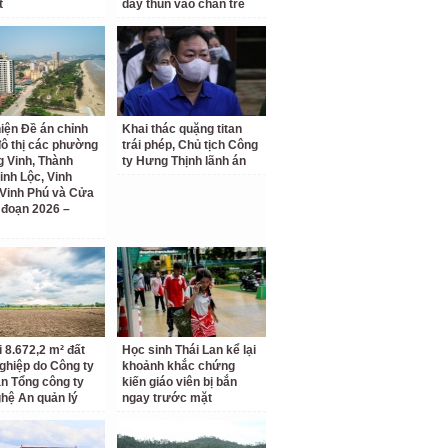
t
dây thun vào chân trẻ
iện Đề án chỉnh
Khai thác quặng titan
đô thị các phường
trái phép, Chủ tịch Công
 Vinh, Thành
ty Hưng Thịnh lãnh án
inh Lộc, Vinh
Vinh Phú và Cửa
i đoạn 2026 –
i 8.672,2 m² đất
Học sinh Thái Lan kể lại
ghiệp do Công ty
khoảnh khắc chứng
n Tổng công ty
kiến giáo viên bị bắn
hệ An quản lý
ngay trước mặt