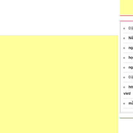
Đặ
Nê
ng
họ
ng
Đặ
ht
viet/
mẫ