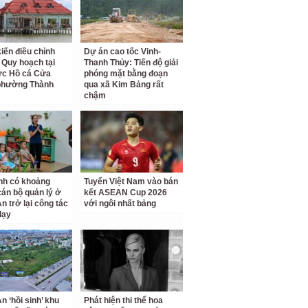
kiến điều chỉnh
Dự án cao tốc Vinh-
 Quy hoạch tại
Thanh Thủy: Tiến độ giải
ực Hồ cá Cửa
phóng mặt bằng đoạn
phường Thành
qua xã Kim Bảng rất
chậm
nh có khoảng
Tuyển Việt Nam vào bán
cán bộ quản lý ở
kết ASEAN Cup 2026
n trở lại công tác
với ngôi nhất bảng
dạy
n ‘hồi sinh’ khu
Phát hiện thi thể hoa