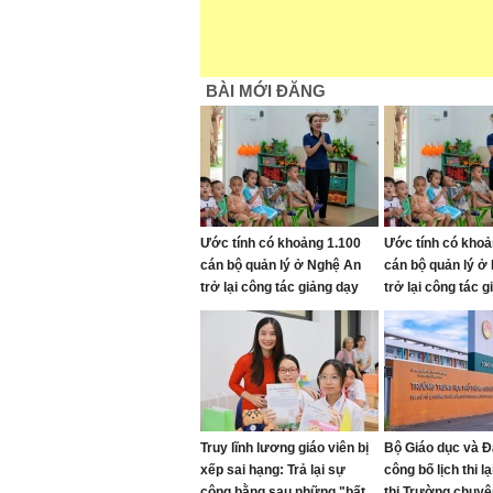
BÀI MỚI ĐĂNG
Ước tính có khoảng 1.100
Ước tính có khoả
cán bộ quản lý ở Nghệ An
cán bộ quản lý ở
trở lại công tác giảng dạy
trở lại công tác 
Truy lĩnh lương giáo viên bị
Bộ Giáo dục và Đ
xếp sai hạng: Trả lại sự
công bố lịch thi l
công bằng sau những "bất
thi Trường chuyê