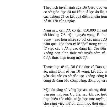
Theo lịch tuyển sinh của Bộ Giáo dục và
cơ sở giáo dục đã tải kết quả lọc ảo lần
các trường đã có kết quả điểm chuẩn trún
bố từ 17h cùng ngày.
Năm nay, cả nước có gần 850.000 thí sinh
số khoảng 7,6 triệu nguyện vọng. Bình q
vọng – cao hơn nhiều so với các năm trướ
năm qua, kéo theo tỷ lệ “ảo” trong xét 
từ việc các trường cao đẳng lần đầu tiên
không còn hình thức xét tuyển sớm và 
được thực hiện trong một đợt.
Trước thực tế đó, Bộ Giáo dục và Đào tạo
ảo, nâng tổng số lên 10 vòng, kết thúc 
yêu cầu các cơ sở đào tạo không công b
cùng để đảm bảo công bằng, đồng bộ và m
Mặc dù tăng số vòng lọc ảo, nhưng thời 
vẫn giữ nguyên. Cụ thể, sau khi các trư
thực hiện xác nhận nhập học trực tuyến,
cho rằng việc giữ ổn định mốc thời gian 