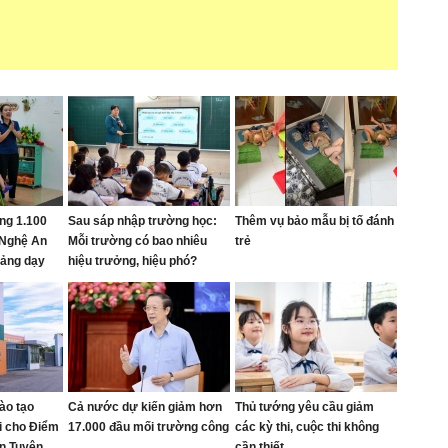
ng 1.100
Sau sáp nhập trường học:
Thêm vụ bảo mẫu bị tố đánh
 Nghệ An
Mỗi trường có bao nhiêu
trẻ
giảng dạy
hiệu trưởng, hiệu phó?
ào tạo
Cả nước dự kiến giảm hơn
Thủ tướng yêu cầu giảm
ại cho Điểm
17.000 đầu mối trường công
các kỳ thi, cuộc thi không
n Tuyên
cần thiết