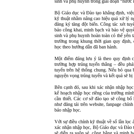
sinh và phụ huynh trong giai đoạn “nước r
Bộ Giáo dục và Đào tạo khẳng định, việc 
kỹ thuật nhằm nâng cao hiệu quả xử lý n
đăng ký tăng đột biến. Công tác xét tu
bảo công khai, minh bạch và bảo vệ quyền 
sinh và phụ huynh hoàn toàn có thể yên t
trường trong khung thời gian quy định,
học theo hướng dẫn đã ban hành.
Một điểm đáng lưu ý là theo quy định c
trường hợp trúng tuyển thẳng – đều phả
tuyến trên hệ thống chung. Nếu bỏ qua bư
nguyện vọng trúng tuyển và kết quả sẽ bị
Bên cạnh đó, sau khi xác nhận nhập học t
kế hoạch nhập học riêng của trường mình 
cần thiết. Các cơ sở đào tạo sẽ công bố
như đăng tải trên website, fanpage chính
báo nhập học.
Với sự điều chỉnh kỹ thuật về số lần lọc
xác nhận nhập học, Bộ Giáo dục và Đào 
sẽ diễn ra suôn sẻ, công bằng và minh bạ