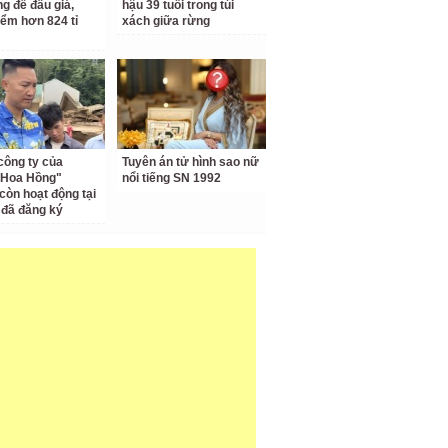
ng để đấu giá,
hậu 39 tuổi trong túi
iểm hơn 824 tỉ
xách giữa rừng
công ty của
Tuyên án tử hình sao nữ
 Hoa Hồng"
nổi tiếng SN 1992
còn hoạt động tại
ỉ đã đăng ký