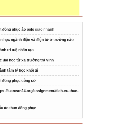
t
đồng phục áo polo
giao nhanh
n học ngành điện và điện tử ở trường nào
ành trí tuệ nhân tạo
c đại học từ xa trường trà vinh
ành tâm lý học khối gì
t
đồng phục công sở
tps://luanvan24.org/assignment/dich-vu-thue-
u áo thun đồng phục