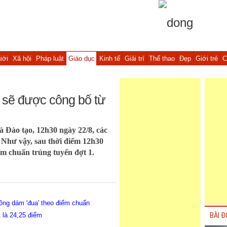
iới
Xã hội
Pháp luật
Giáo dục
Kinh tế
Giải trí
Thể thao
Đẹp
Giới trẻ
C
 sẽ được công bố từ
à Đào tạo, 12h30 ngày 22/8, các
0. Như vậy, sau thời điểm 12h30
ểm chuẩn trúng tuyển đợt 1.
ông dám 'đua' theo điểm chuẩn
 là 24,25 điểm
BÀI Đ