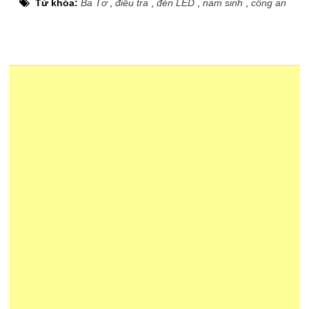
Từ khóa:
Ba Tơ
,
điều tra
,
đèn LED
,
nam sinh
,
công an