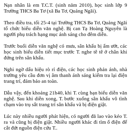
Nạn nhân là em T.C.T. (sinh năm 2010), học sinh lớp 9
Trường THCS Ba Tơ (xã Ba Tơ, Quảng Ngãi).
Theo điều tra, tối 25-4 tại Trường THCS Ba Tơ, Quảng Ngãi
tổ chức biểu diễn văn nghệ. Bị can Tạ Hoàng Nguyên là
người phụ trách hạng mục ánh sáng cho đêm diễn.
Trước buổi diễn văn nghệ có mưa, sân khấu bị ẩm ướt, các
học sinh biểu diễn tiết mục trước T. nghe tê tê ở chân khi
đứng trên sân khấu.
Nghi ngờ dấu hiệu rò rỉ điện, các học sinh phản ánh, nhà
trường yêu cầu đơn vị âm thanh ánh sáng kiểm tra lại điện
trang trí, đảm bảo an toàn.
Dẫu vậy, đến khoảng 21h40, khi T. cùng bạn biểu diễn văn
nghệ. Sau khi diễn xong, T. bước xuống sân khấu vô tình
chạm vào trụ sắt trang trí sân khấu và bị điện giật.
Lúc này nhiều người phát hiện, có người đã lao vào kéo T.
ra và cũng bị điện giật. Nhiều người khác đi tìm ổ điện để
cắt đứt nguồn điện cứu T..