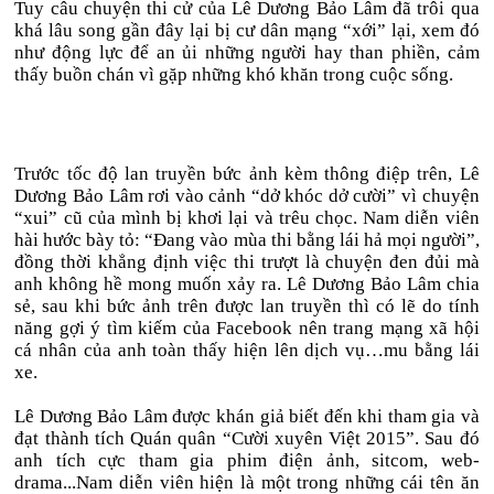
Tuy câu chuyện thi cử của Lê Dương Bảo Lâm đã trôi qua
khá lâu song gần đây lại bị cư dân mạng “xới” lại, xem đó
như động lực để an ủi những người hay than phiền, cảm
thấy buồn chán vì gặp những khó khăn trong cuộc sống.
Trước tốc độ lan truyền bức ảnh kèm thông điệp trên, Lê
Dương Bảo Lâm rơi vào cảnh “dở khóc dở cười” vì chuyện
“xui” cũ của mình bị khơi lại và trêu chọc. Nam diễn viên
hài hước bày tỏ: “Đang vào mùa thi bằng lái hả mọi người”,
đồng thời khẳng định việc thi trượt là chuyện đen đủi mà
anh không hề mong muốn xảy ra. Lê Dương Bảo Lâm chia
sẻ, sau khi bức ảnh trên được lan truyền thì có lẽ do tính
năng gợi ý tìm kiếm của Facebook nên trang mạng xã hội
cá nhân của anh toàn thấy hiện lên dịch vụ…mu bằng lái
xe.
Lê Dương Bảo Lâm được khán giả biết đến khi tham gia và
đạt thành tích Quán quân “Cười xuyên Việt 2015”. Sau đó
anh tích cực tham gia phim điện ảnh, sitcom, web-
drama...Nam diễn viên hiện là một trong những cái tên ăn