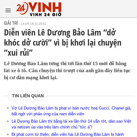
GIẢI TRÍ
14:06 18-11-2021
Diễn viên Lê Dương Bảo Lâm “dở
khóc dở cười” vì bị khơi lại chuyện
“xui rủi”
Lê Dương Bảo Lâm từng thi tới lần thứ 15 mới đỗ bằng
lái xe ô tô. Câu chuyện thi trượt của anh gần đây liên tục
bị cư dân mạng khơi lại.
TIN LIÊN QUAN
Vợ Lê Dương Bảo Lâm bị phạt vì bán nước hoa Gucci, Chanel giả,
bất ngờ với phản ứng của nam diễn viên
Lê Dương Bảo Lâm thi bằng lái xe lần thứ 14 vẫn rớt, dàn sao Việt
và netizen ùa vào trêu làm chính chủ "tức á"!
Đi phát cơm từ thiện, diễn viên hài Lê Dương Bảo Lâm bị hành