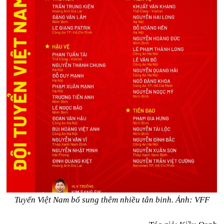
Tuyển Việt Nam bổ sung thêm nhiều tân binh. Ảnh: VFF