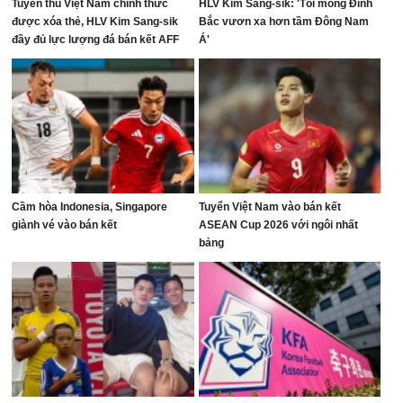
Tuyển thủ Việt Nam chính thức
HLV Kim Sang-sik: 'Tôi mong Đình
được xóa thẻ, HLV Kim Sang-sik
Bắc vươn xa hơn tầm Đông Nam
đầy đủ lực lượng đá bán kết AFF
Á'
Cup
Cầm hòa Indonesia, Singapore
Tuyển Việt Nam vào bán kết
giành vé vào bán kết
ASEAN Cup 2026 với ngôi nhất
bảng