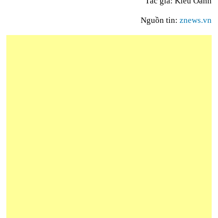
Tác giả: Kiều Oanh
Nguồn tin:
znews.vn