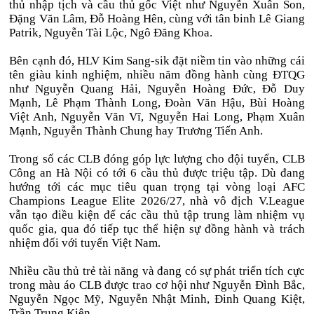
thủ nhập tịch và cầu thủ gốc Việt như Nguyễn Xuân Son,
Đặng Văn Lâm, Đỗ Hoàng Hên, cùng với tân binh Lê Giang
Patrik, Nguyễn Tài Lộc, Ngô Đăng Khoa.
Bên cạnh đó, HLV Kim Sang-sik đặt niềm tin vào những cái
tên giàu kinh nghiệm, nhiều năm đồng hành cùng ĐTQG
như Nguyễn Quang Hải, Nguyễn Hoàng Đức, Đỗ Duy
Mạnh, Lê Phạm Thành Long, Đoàn Văn Hậu, Bùi Hoàng
Việt Anh, Nguyễn Văn Vĩ, Nguyễn Hai Long, Phạm Xuân
Mạnh, Nguyễn Thành Chung hay Trương Tiến Anh.
Trong số các CLB đóng góp lực lượng cho đội tuyển, CLB
Công an Hà Nội có tới 6 cầu thủ được triệu tập. Dù đang
hướng tới các mục tiêu quan trọng tại vòng loại AFC
Champions League Elite 2026/27, nhà vô địch V.League
vẫn tạo điều kiện để các cầu thủ tập trung làm nhiệm vụ
quốc gia, qua đó tiếp tục thể hiện sự đồng hành và trách
nhiệm đối với tuyển Việt Nam.
Nhiều cầu thủ trẻ tài năng và đang có sự phát triển tích cực
trong màu áo CLB được trao cơ hội như Nguyễn Đình Bắc,
Nguyễn Ngọc Mỹ, Nguyễn Nhật Minh, Đinh Quang Kiệt,
Trần Trung Kiên…