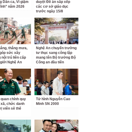
ng Dân ca, Ví giặm
duyệt Đề án sắp xếp
ĩnh” năm 2026
các cơ sở giáo dục
trước ngày 15/8
ắng, thắng mưa,
Nghệ An chuyển trường
 góp sức xây
tư thục sang công lập
nội trú liên cấp
mang tên Bộ trưởng Bộ
 giới Nghệ An
Công an đầu tiên
 quan chính quy
Tử hình Nguyễn Cao
 xã, chức danh
Minh SN 2000
rị viên sẽ thế