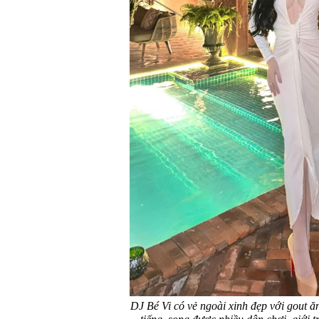
DJ Bé Vi có vẻ ngoài xinh đẹp với gout 