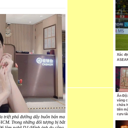
Xác đị
ASEAN
Ấn Độ:
vàng c
chứa h
tiền m
cựu tà
a triệt phá đường dây buôn bán ma
.HCM. Trong những đối tượng bị bắt
96 làm nghề DJ (Hình ảnh do công