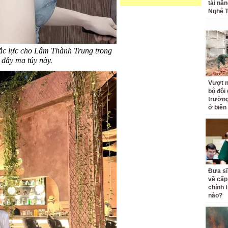
tài nă
Nghệ T
 đắc lực cho Lâm Thành Trung trong
 dây ma túy này.
Vượt n
bộ đội
trường 
ở biên
Đưa sĩ
về cấp
chính t
nào?