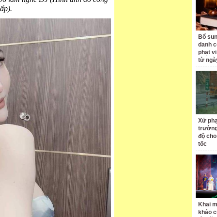
ấp).
Bổ sun
danh c
phạt v
từ ngà
Xử phạ
trường
độ cho
tốc
Khai m
khảo c