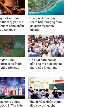
g một số chức
Con gái út của ông
ó thẩm quyền xử
Phạm Nhật Vượng tham
i phạm hành chính
gia quản trị doanh
y 26/9/2026
nghiệp
t gần 1.800
Đề xuất cấm ban đại
 hợp đi dưới tốc
diện cha mẹ học sinh tự
 phép trên cao
đặt ra các khoản thu
ạc vòng chung
Thanh Hóa: Hoàn thành
uộc thi “Tìm kiếm
việc xây dựng, phê