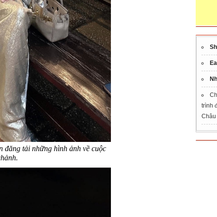
Sh
Ea
Nh
Ch
trình
Châu
n đăng tải những hình ảnh về cuộc
chảnh.