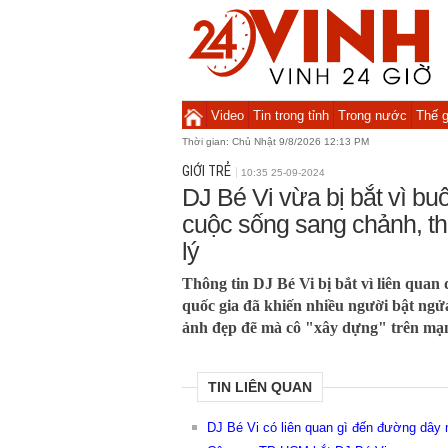
Video
Tin trong tỉnh
Trong nước
Thế g
Thời gian:
Chủ Nhật 9/8/2026 12:13 PM
GIỚI TRẺ
10:35 25-09-2024
DJ Bé Vi vừa bị bắt vì b
cuộc sống sang chảnh, t
lý
Thông tin DJ Bé Vi bị bắt vì liên qua
quốc gia đã khiến nhiều người bật ngửa
ảnh đẹp đẽ mà cô "xây dựng" trên mạn
TIN LIÊN QUAN
DJ Bé Vi có liên quan gì đến đường dây m