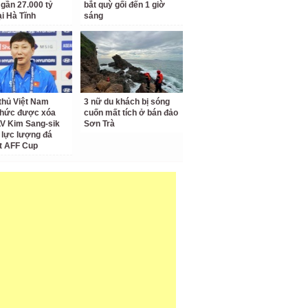
 gần 27.000 tỷ
bắt quỳ gối đến 1 giờ
ại Hà Tĩnh
sáng
thủ Việt Nam
3 nữ du khách bị sóng
thức được xóa
cuốn mất tích ở bán đảo
LV Kim Sang-sik
Sơn Trà
 lực lượng đá
t AFF Cup