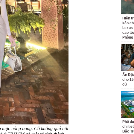
Hiện t
kéo ch
Lexus 
cao tố
Phòng
Ấn Độ:
cho 155
cử
Phê du
chi ti
ăn mặc nóng bỏng. Cô không quá nổi
Bắc Tr