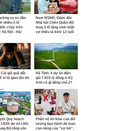
rường vụ xe đầu
Nam NSND, Giám đốc
ở nhiều ô tô
Nhà hát Chèo Quân đội
bốc cháy trên
mua ô tô tặng sinh nhật
c Hà Nội - Hải
vợ thiếu tá kém 12 tuổi
 Cái giá quá đắt
Hà Tĩnh: 4 dự án điện
 sĩ tử gian lận thi
gió 7.810 tỷ đồng ở Kỳ
Anh có gì đáng chú ý?
yệt Quy hoạch
Phẫn nộ lời khai của đối
ết 1/500 dự án LNG
tượng bạo hành dã man
ung Bộ tổng vốn
con riêng của "vợ hờ",