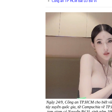
Công an TP HCM bắt DJ Bé Vi
Ngày 24/9, Công an TP.HCM cho biết vừ
túy xuyên quốc gia, từ Campuchia về TP
tạm giam có Nguyễn Bé Vi, sinh năm 19