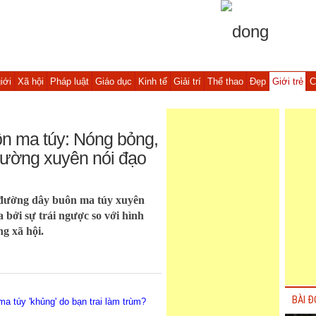
iới
Xã hội
Pháp luật
Giáo dục
Kinh tế
Giải trí
Thể thao
Đẹp
Giới trẻ
C
uôn ma túy: Nóng bỏng,
hường xuyên nói đạo
n đường dây buôn ma túy xuyên
 bởi sự trái ngược so với hình
g xã hội.
BÀI Đ
a túy 'khủng' do bạn trai làm trùm?