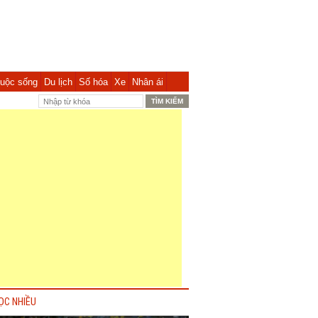
uộc sống
Du lịch
Số hóa
Xe
Nhân ái
ỌC NHIỀU