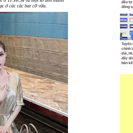
trẻ ở TP.HCM và một số tỉnh thành
đầu tư
ạc ở các các bar cỡ vừa.
đồng t
Tuyển 
chính 
thẻ, H
đầy đủ
bán kế