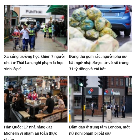
Xả súng trường học khiến 7 người
Đang thu gom rác, người phụ nữ
chết ở Thái Lan, nghi phạm là học
bất ngờ nhặt được tờ vé số trúng
sinh lớp 9
31 tỷ đồng và cái kết
Hàn Quốc: 17 nhà hàng đạt
Đâm dao ở trung tâm London, một
Michelin vi phạm an toàn thực
nữ nghi phạm bị bắt giữ
phẩm