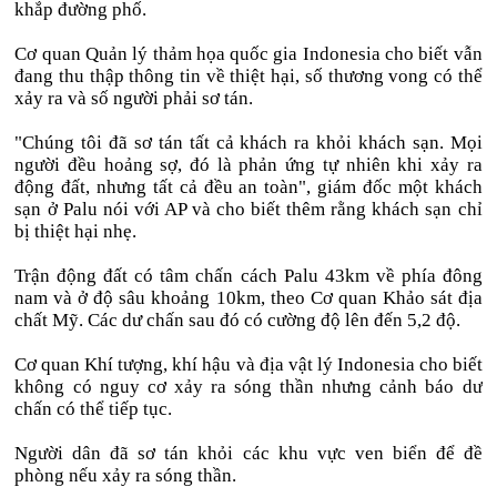
khắp đường phố.
Cơ quan Quản lý thảm họa quốc gia Indonesia cho biết vẫn
đang thu thập thông tin về thiệt hại, số thương vong có thể
xảy ra và số người phải sơ tán.
"Chúng tôi đã sơ tán tất cả khách ra khỏi khách sạn. Mọi
người đều hoảng sợ, đó là phản ứng tự nhiên khi xảy ra
động đất, nhưng tất cả đều an toàn", giám đốc một khách
sạn ở Palu nói với AP và cho biết thêm rằng khách sạn chỉ
bị thiệt hại nhẹ.
Trận động đất có tâm chấn cách Palu 43km về phía đông
nam và ở độ sâu khoảng 10km, theo Cơ quan Khảo sát địa
chất Mỹ. Các dư chấn sau đó có cường độ lên đến 5,2 độ.
Cơ quan Khí tượng, khí hậu và địa vật lý Indonesia cho biết
không có nguy cơ xảy ra sóng thần nhưng cảnh báo dư
chấn có thể tiếp tục.
Người dân đã sơ tán khỏi các khu vực ven biển để đề
phòng nếu xảy ra sóng thần.