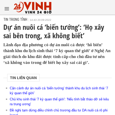
TIN TRONG TỈNH
14:43 20-09-2022
Dự án nuôi cá ‘biến tướng’: ‘Họ xây
sai bên trong, xã không biết’
Lãnh đạo địa phương có dự án nuôi cá được ‘hô biến’
thành khu du lịch sinh thái ‘7 kỳ quan thế giới’ ở Nghệ An
giải thích do khu đất được tỉnh cấp cho chủ đầu tư nên
‘xã không vào trong để biết họ xây sai cái gì’.
TIN LIÊN QUAN
Cận cảnh dự án nuôi cá ‘biến tướng’ thành khu du lịch sinh thái ‘7
kỳ quan thế giới’
Chủ khu sinh thái '7 kỳ quan thế giới': 'Nếu tỉnh bắt tháo dỡ sẽ kêu
ra trung ương'
Đề nghị tạm dừng điều chỉnh chủ trương đầu tư DA nuôi cá rô phi