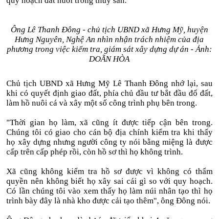
quy hoạch đất nuôi trồng thủy sản.
Ông Lê Thanh Đông - chủ tịch UBND xã Hưng Mỹ, huyện
Hưng Nguyên, Nghệ An nhìn nhận trách nhiệm của địa
phương trong việc kiểm tra, giám sát xây dựng dự án - Ảnh:
DOÃN HÒA
Chủ tịch UBND xã Hưng Mỹ Lê Thanh Đông nhớ lại, sau
khi có quyết định giao đất, phía chủ đầu tư bắt đầu đổ đất,
làm hồ nuôi cá và xây một số công trình phụ bên trong.
"Thời gian họ làm, xã cũng ít được tiếp cận bên trong.
Chúng tôi có giao cho cán bộ địa chính kiểm tra khi thấy
họ xây dựng nhưng người công ty nói bằng miệng là được
cấp trên cấp phép rồi, còn hồ sơ thì họ không trình.
Xã cũng không kiểm tra hồ sơ được vì không có thẩm
quyền nên không biết họ xây sai cái gì so với quy hoạch.
Có lần chúng tôi vào xem thấy họ làm núi nhân tạo thì họ
trình bày đây là nhà kho được cải tạo thêm", ông Đông nói.