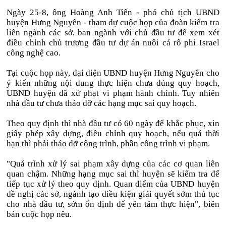
Ngày 25-8, ông Hoàng Anh Tiến - phó chủ tịch UBND
huyện Hưng Nguyên - tham dự cuộc họp của đoàn kiểm tra
liên ngành các sở, ban ngành với chủ đầu tư để xem xét
điều chỉnh chủ trương đầu tư dự án nuôi cá rô phi Israel
công nghệ cao.
Tại cuộc họp này, đại diện UBND huyện Hưng Nguyên cho
ý kiến những nội dung thực hiện chưa đúng quy hoạch,
UBND huyện đã xử phạt vi phạm hành chính. Tuy nhiên
nhà đầu tư chưa tháo dỡ các hạng mục sai quy hoạch.
Theo quy định thì nhà đầu tư có 60 ngày để khắc phục, xin
giấy phép xây dựng, điều chỉnh quy hoạch, nếu quá thời
hạn thì phải tháo dỡ công trình, phần công trình vi phạm.
"Quá trình xử lý sai phạm xây dựng của các cơ quan liên
quan chậm. Những hạng mục sai thì huyện sẽ kiểm tra để
tiếp tục xử lý theo quy định. Quan điểm của UBND huyện
đề nghị các sở, ngành tạo điều kiện giải quyết sớm thủ tục
cho nhà đầu tư, sớm ổn định để yên tâm thực hiện", biên
bản cuộc họp nêu.