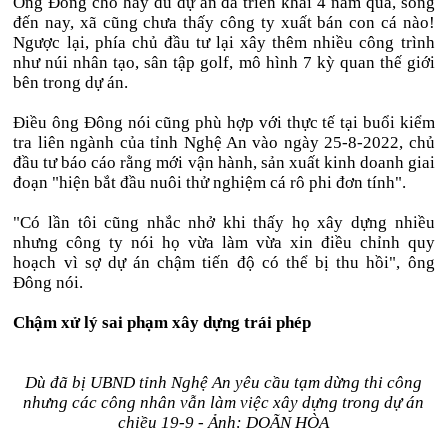
Ông Đông cho hay dù dự án đã triển khai 4 năm qua, song
đến nay, xã cũng chưa thấy công ty xuất bán con cá nào!
Ngược lại, phía chủ đầu tư lại xây thêm nhiều công trình
như núi nhân tạo, sân tập golf, mô hình 7 kỳ quan thế giới
bên trong dự án.
Điều ông Đông nói cũng phù hợp với thực tế tại buổi kiểm
tra liên ngành của tỉnh Nghệ An vào ngày 25-8-2022, chủ
đầu tư báo cáo rằng mới vận hành, sản xuất kinh doanh giai
đoạn "hiện bắt đầu nuôi thử nghiệm cá rô phi đơn tính".
"Có lần tôi cũng nhắc nhở khi thấy họ xây dựng nhiều
nhưng công ty nói họ vừa làm vừa xin điều chỉnh quy
hoạch vì sợ dự án chậm tiến độ có thể bị thu hồi", ông
Đông nói.
Chậm xử lý sai phạm xây dựng trái phép
Dù đã bị UBND tỉnh Nghệ An yêu cầu tạm dừng thi công
nhưng các công nhân vẫn làm việc xây dựng trong dự án
chiều 19-9 - Ảnh: DOÃN HÒA