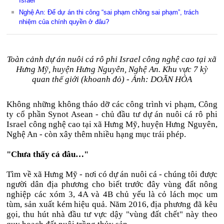
Israel
Nghệ An: Để dự án thi công “sai phạm chồng sai phạm”, trách
nhiệm của chính quyền ở đâu?
Toàn cảnh dự án nuôi cá rô phi Israel công nghệ cao tại xã
Hưng Mỹ, huyện Hưng Nguyên, Nghệ An. Khu vực 7 kỳ
quan thế giới (khoanh đỏ) - Ảnh: DOÃN HÒA
Không những không tháo dỡ các công trình vi phạm, Công
ty cổ phần Synot Asean - chủ đầu tư dự án nuôi cá rô phi
Israel công nghệ cao tại xã Hưng Mỹ, huyện Hưng Nguyên,
Nghệ An - còn xây thêm nhiều hạng mục trái phép.
"Chưa thấy cá đâu…"
Tìm về xã Hưng Mỹ - nơi có dự án nuôi cá - chúng tôi được
người dân địa phương cho biết trước đây vùng đất nông
nghiệp các xóm 3, 4A và 4B chủ yếu là cỏ lách mọc um
tùm, sản xuất kém hiệu quả. Năm 2016, địa phương đã kêu
gọi, thu hút nhà đầu tư vực dậy "vùng đất chết" này theo