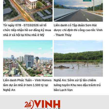
Từ ngày 07/9 - 07/10/2026 sẽ tổ
Liên danh có Tập đoàn Sơn Hải
chức tiếp nhận hồ sơ đăng ký mua
được chỉ định thi công cao tốc Vinh
nhà ở xã hội tại Khu nhà ở Mỹ
- Thanh Thủy
Thượng, phường Vinh Lộc
Liên danh Phúc Tuấn – Vinh Homes
Nghệ An: Sớm xử lý lấn chiếm
làm dự án nhà ở hơn 1.500 tỷ tại
luồng tuyến Khu neo đậu tránh trú
Nghệ An
bão Lạch Vạn