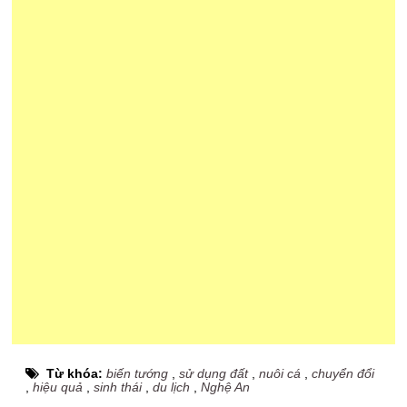
Từ khóa:
biến tướng
,
sử dụng đất
,
nuôi cá
,
chuyển đổi
,
hiệu quả
,
sinh thái
,
du lịch
,
Nghệ An