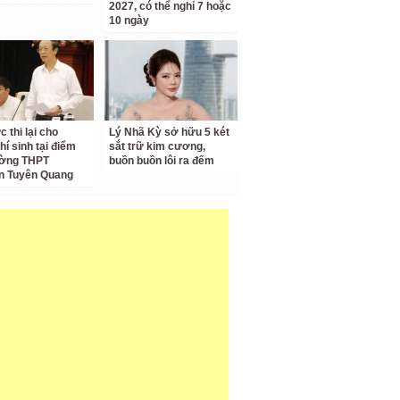
2027, có thể nghỉ 7 hoặc
10 ngày
 thi lại cho
Lý Nhã Kỳ sở hữu 5 két
hí sinh tại điểm
sắt trữ kim cương,
ường THPT
buồn buồn lôi ra đếm
n Tuyên Quang