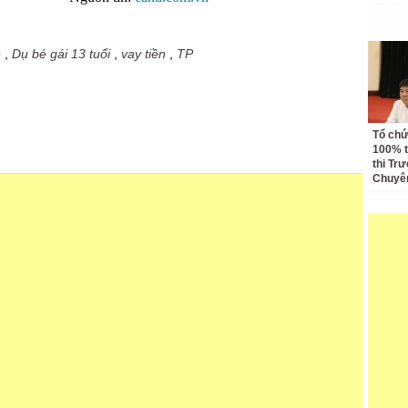
e
,
Dụ bé gái 13 tuổi
,
vay tiền
,
TP
Tổ chức
100% t
thi Tr
Chuyê