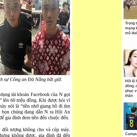
Trọng 
mạng k
mộ đuổ
ình sự Công an Đà Nẵng bắt giữ.
Hối lộ 
đồng, 
phục v
 dụng tài khoản Facebook của N gọi
thần
 lên 60 triệu đồng. Khi được hỏi vì
 này nói là “tiền nhờ giang hồ đi tìm
ết bọn chúng đang dẫn N ra Hội An
 để gia đình đem tiền đến chuộc đến.
 đối tượng không cho và cúp máy.
Campuc
nhưng không được, gia đình đã đến