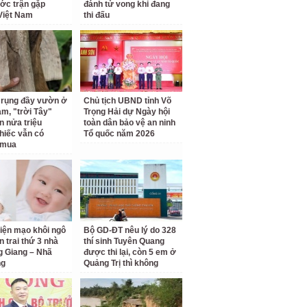
ước trận gặp
đánh tử vong khi đang
Việt Nam
thi đấu
á rụng đầy vườn ở
Chủ tịch UBND tỉnh Võ
am, "trời Tây"
Trọng Hải dự Ngày hội
n nửa triệu
toàn dân bảo vệ an ninh
hiếc vẫn có
Tổ quốc năm 2026
 mua
diện mạo khôi ngô
Bộ GD-ĐT nêu lý do 328
n trai thứ 3 nhà
thí sinh Tuyên Quang
 Giang – Nhã
được thi lại, còn 5 em ở
ng
Quảng Trị thì không