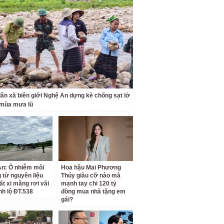
ân xã biên giới Nghệ An dựng kè chống sạt lở
 mùa mưa lũ
n: Ô nhiễm môi
Hoa hậu Mai Phương
 từ nguyên liệu
Thúy giàu cỡ nào mà
ất xi măng rơi vãi
mạnh tay chi 120 tỷ
nh lộ ĐT.538
đồng mua nhà tặng em
gái?