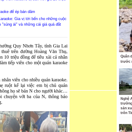
araoke để ép bán dâm
Karaoke: Gia vị tới bến cho những cuộc
m "sủng ái" và những cái giá quá đắt
phường Quy Nhơn Tây, tỉnh Gia Lai
à thuê trên đường Hoàng Văn Thụ,
Quân d
 10 triệu đồng để tiêu xài cá nhân
trước
 làm tiếp viên cho một quán karaoke
m nhân viên cho nhiều quán karaoke.
 ruột kể lại việc em bị chủ quán
 không họ sẽ bán N cho người khác…
i chuyện với ba của N, thông báo
Nghệ A
g.
trường
sản xu
trên Tỉ