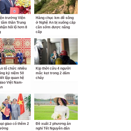
ện trưởng Viện
Hàng chục km đê sông
 tâm thần Trung
ở Nghệ An bị xuống cấp
hận hối lộ hơn 8
cần sớm được nâng
g
cấp
n tổ chức nhiều
Kịp thời cứu 4 người
ộng kỷ niệm 50
mắc kẹt trong 2 đám
iết lập quan hệ
cháy
giao Việt Nam-
an
ại giao có thêm 2
Đề xuất 2 phương án
rưởng
nghỉ Tết Nguyên đán