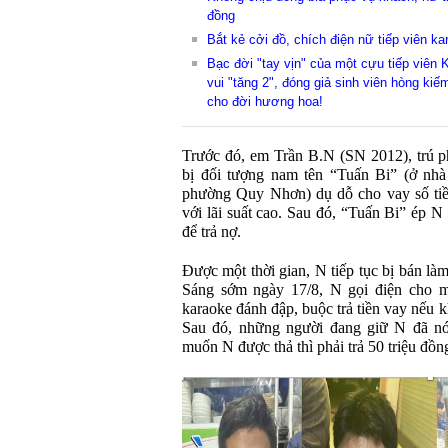
đồng
Bắt kẻ cởi đồ, chích điện nữ tiếp viên k
Bạc đời "tay vịn" của một cựu tiếp viên 
vui "tăng 2", đóng giả sinh viên hòng kiế
cho đời hương hoa!
Trước đó, em Trần B.N (SN 2012), trú 
bị đối tượng nam tên “Tuấn Bi” (ở nh
phường Quy Nhơn) dụ dỗ cho vay số tiền
với lãi suất cao. Sau đó, “Tuấn Bi” ép N
để trả nợ.
Được một thời gian, N tiếp tục bị bán là
Sáng sớm ngày 17/8, N gọi điện cho mẹ
karaoke đánh đập, buộc trả tiền vay nếu
Sau đó, những người đang giữ N đã nó
muốn N được thả thì phải trả 50 triệu đồn