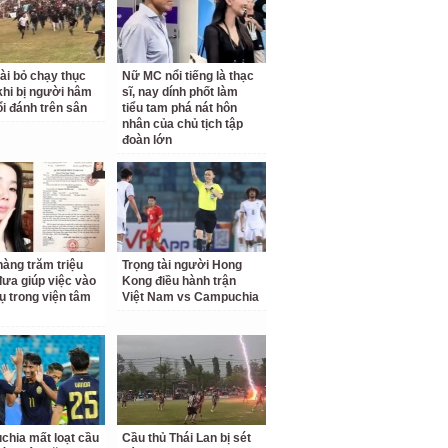
tài bỏ chạy thục
Nữ MC nổi tiếng là thạc
hi bị người hâm
sĩ, nay dính phốt làm
i đánh trên sân
tiểu tam phá nát hôn
nhân của chủ tịch tập
đoàn lớn
hàng trăm triệu
Trọng tài người Hong
đưa giúp việc vào
Kong điều hành trận
ụ trong viện tâm
Việt Nam vs Campuchia
hia mất loạt cầu
Cầu thủ Thái Lan bị sét