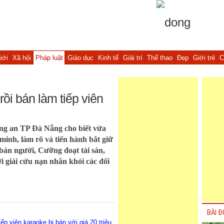
iới
Xã hội
Pháp luật
Giáo dục
Kinh tế
Giải trí
Thể thao
Đẹp
Giới trẻ
C
rồi bán làm tiếp viên
ng an TP Đà Nẵng cho biết vừa
minh, làm rõ và tiến hành bắt giữ
bán người, Cưỡng đoạt tài sản,
ời giải cứu nạn nhân khỏi các đối
BÀI Đ
p viên karaoke bị bán với giá 20 triệu