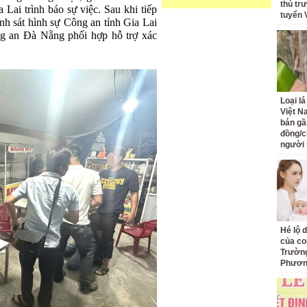
thủ tr
Lai trình báo sự việc. Sau khi tiếp
tuyển 
nh sát hình sự Công an tỉnh Gia Lai
g an Đà Nẵng phối hợp hỗ trợ xác
Loại l
Việt N
bán gầ
đồng/c
người
Hé lộ 
của co
Trường
Phươ