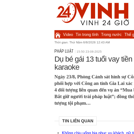
Video
Tin trong tỉnh
Trong nước
Thế g
Thời gian:
Thứ Năm 6/8/2026 12:43 AM
PHÁP LUẬT
15:50 23-08-2025
Dụ bé gái 13 tuổi vay tiền 
karaoke
Ngày 23/8, Phòng Cảnh sát hình sự Cô
phối hợp với Công an tỉnh Gia Lai xác 
4 đối tượng liên quan đến vụ án “Mua 
Bắt giữ người trái pháp luật”; đồng th
tượng tội phạm…
TIN LIÊN QUAN
Không chịu uống bia phục vụ khách, nữ tiế