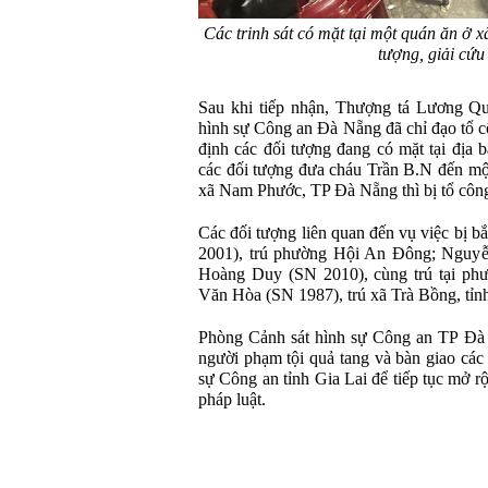
Các trinh sát có mặt tại một quán ăn ở
tượng, giải cứu
Sau khi tiếp nhận, Thượng tá Lương Q
hình sự Công an Đà Nẵng đã chỉ đạo tổ 
định các đối tượng đang có mặt tại địa
các đối tượng đưa cháu Trần B.N đến m
xã Nam Phước, TP Đà Nẵng thì bị tổ công 
Các đối tượng liên quan đến vụ việc bị
2001), trú phường Hội An Đông; Nguy
Hoàng Duy (SN 2010), cùng trú tại ph
Văn Hòa (SN 1987), trú xã Trà Bồng, tỉ
Phòng Cảnh sát hình sự Công an TP Đà N
người phạm tội quả tang và bàn giao các
sự Công an tỉnh Gia Lai để tiếp tục mở rộ
pháp luật.