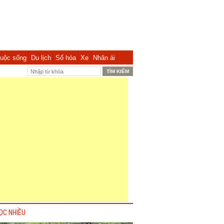
uộc sống
Du lịch
Số hóa
Xe
Nhân ái
ỌC NHIỀU