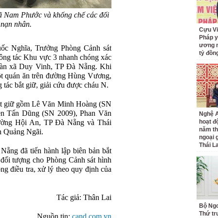
 xã Nam Phước và khống chế các đối
 nạn nhân.
Cựu Vi
Pháp y
ương n
uốc Nghĩa, Trưởng Phòng Cảnh sát
tỷ đồn
công tác Khu vực 3 nhanh chóng xác
 bàn xã Duy Vinh, TP Đà Nẵng. Khi
ột quán ăn trên đường Hùng Vương,
tác bắt giữ, giải cứu được cháu N.
 bắt giữ gồm Lê Văn Minh Hoàng (SN
ễn Tấn Dũng (SN 2009), Phan Văn
Nghệ A
ường Hội An, TP Đà Nẵng và Thái
hoạt đ
năm th
nh Quảng Ngãi.
ngoại 
Thái L
ẵng đã tiến hành lập biên bản bắt
 đối tượng cho Phòng Cảnh sát hình
ng điều tra, xử lý theo quy định của
Tác giả: Thân Lai
Bộ Ngo
Thứ t
Nguồn tin:
cand.com.vn