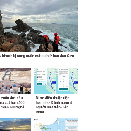
u khách bị sóng cuốn mất tích ở bán đảo Sơn
 cuốn đứt cầu
Đi xe điện thuận tiện
hia cắt hơn 400
hơn nhờ 3 tính năng ít
 miền núi Nghệ
người biết trên điện
thoại