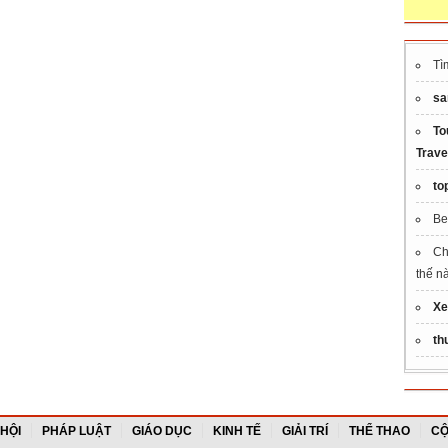
Tì
sa
To
Trave
to
Be
Ch
thế n
Xe
th
 HỘI
PHÁP LUẬT
GIÁO DỤC
KINH TẾ
GIẢI TRÍ
THỂ THAO
CỘ