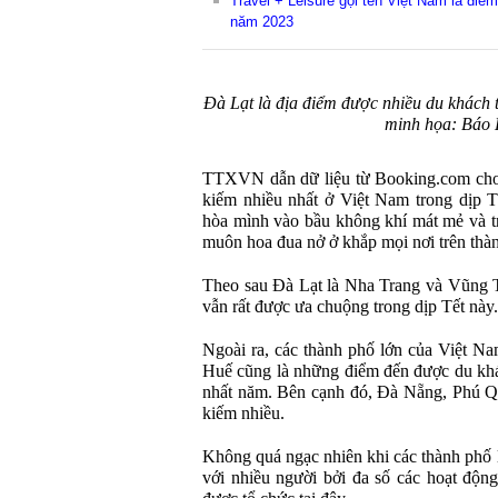
Travel + Leisure gọi tên Việt Nam là đi
năm 2023
Đà Lạt là địa điểm được nhiều du khách 
minh họa: Báo 
TTXVN dẫn dữ liệu từ Booking.com cho b
kiếm nhiều nhất ở Việt Nam trong dịp T
hòa mình vào bầu không khí mát mẻ và t
muôn hoa đua nở ở khắp mọi nơi trên thà
Theo sau Đà Lạt là Nha Trang và Vũng Tà
vẫn rất được ưa chuộng trong dịp Tết này.
Ngoài ra, các thành phố lớn của Việt 
Huế cũng là những điểm đến được du khác
nhất năm. Bên cạnh đó, Đà Nẵng, Phú Q
kiếm nhiều.
Không quá ngạc nhiên khi các thành phố l
với nhiều người bởi đa số các hoạt độn