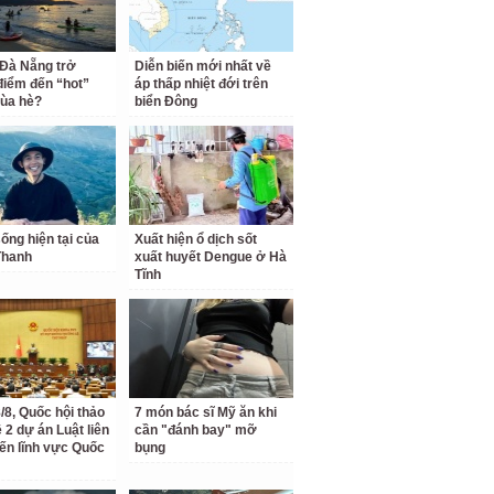
 Đà Nẵng trở
Diễn biến mới nhất về
điểm đến “hot”
áp thấp nhiệt đới trên
ùa hè?
biển Đông
ống hiện tại của
Xuất hiện ổ dịch sốt
Thanh
xuất huyết Dengue ở Hà
Tĩnh
/8, Quốc hội thảo
7 món bác sĩ Mỹ ăn khi
 2 dự án Luật liên
cần "đánh bay" mỡ
ến lĩnh vực Quốc
bụng