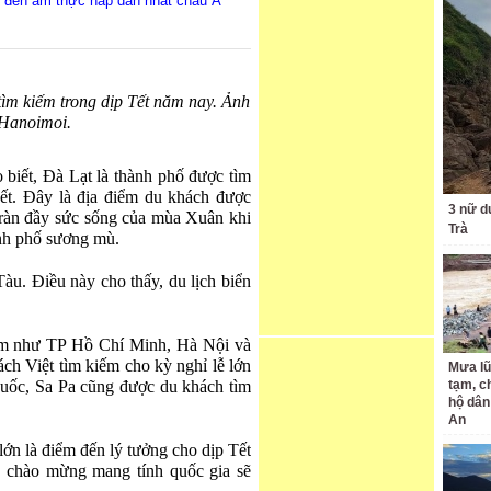
ểm đến ẩm thực hấp dẫn nhất châu Á
tìm kiếm trong dịp Tết năm nay. Ảnh
Hanoimoi.
iết, Đà Lạt là thành phố được tìm
ết. Đây là địa điểm du khách được
3 nữ d
ràn đầy sức sống của mùa Xuân khi
Trà
nh phố sương mù.
u. Điều này cho thấy, du lịch biển
Nam như TP Hồ Chí Minh, Hà Nội và
h Việt tìm kiếm cho kỳ nghỉ lễ lớn
Mưa lũ
uốc, Sa Pa cũng được du khách tìm
tạm, c
hộ dân
An
ớn là điểm đến lý tưởng cho dịp Tết
g chào mừng mang tính quốc gia sẽ