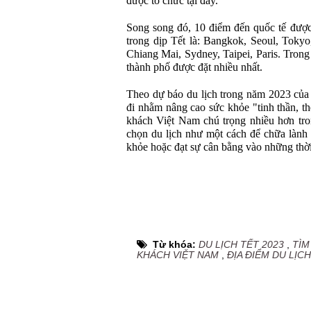
được tổ chức tại đây.
Song song đó, 10 điểm đến quốc tế được
trong dịp Tết là: Bangkok, Seoul, Toky
Chiang Mai, Sydney, Taipei, Paris. Tron
thành phố được đặt nhiều nhất.
Theo dự báo du lịch trong năm 2023 của
đi nhằm nâng cao sức khỏe "tinh thần, t
khách Việt Nam chú trọng nhiều hơn tr
chọn du lịch như một cách để chữa lành 
khỏe hoặc đạt sự cân bằng vào những thờ
Từ khóa:
DU LỊCH TẾT 2023
,
TÌM
KHÁCH VIỆT NAM
,
ĐỊA ĐIỂM DU LỊCH