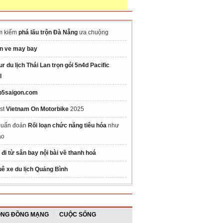
m kiếm
phá lấu trộn Đà Nẵng
ưa chuộng
n ve may bay
ur du lịch Thái Lan trọn gói 5n4d Pacific
l
p5saigon.com
st
Vietnam On Motorbike
2025
uẩn đoán
Rối loạn chức năng tiêu hóa
như
ào
 đi từ sân bay nội bài về thanh hoá
uê xe du lịch Quảng Bình
NG ĐỒNG MẠNG
CUỘC SỐNG