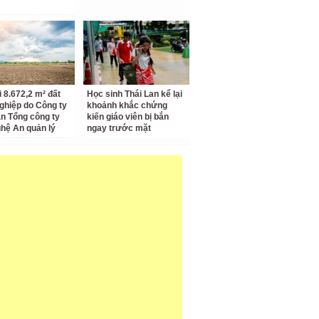
i 8.672,2 m² đất
Học sinh Thái Lan kể lại
ghiệp do Công ty
khoảnh khắc chứng
n Tổng công ty
kiến giáo viên bị bắn
hệ An quản lý
ngay trước mặt