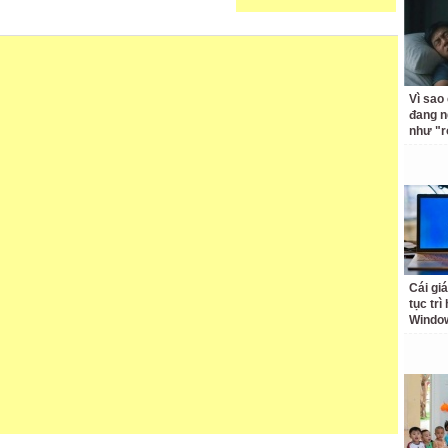
Vì sao
đang n
như "r
Cái giá
tục trì
Windo