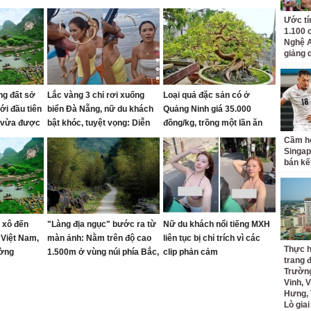
Ước tí
1.100 
Nghệ A
giảng 
ng đất sở
Lắc vàng 3 chỉ rơi xuống
Loại quả đặc sản có ở
ới đầu tiên
biển Đà Nẵng, nữ du khách
Quảng Ninh giá 35.000
 vừa được
bật khóc, tuyệt vọng: Diễn
đồng/kg, trồng một lần ăn
 du lịch"
biến bất ngờ sau đó
nhiều năm, vào chậu làm
Cầm hò
phú Xuân
bonsai giúp chiêu tài
Singap
bán kế
L tâm linh
 xô đến
"Làng địa ngục" bước ra từ
Nữ du khách nổi tiếng MXH
 Việt Nam,
màn ảnh: Nằm trên độ cao
liên tục bị chỉ trích vì các
Thực h
ường
1.500m ở vùng núi phía Bắc,
clip phản cảm
trang 
dân làng từng sống trong "3
Trường
không"
Vinh, V
Hưng, 
Lò gia