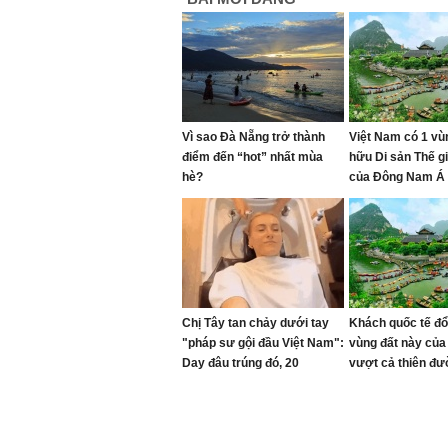
Vì sao Đà Nẵng trở thành
Việt Nam có 1 vù
điểm đến “hot” nhất mùa
hữu Di sản Thế gi
hè?
của Đông Nam Á
"Oscar của ngành
đề cử, là nơi tỷ 
Trường đầu tư KD
12.000 ha
Chị Tây tan chảy dưới tay
Khách quốc tế đổ
"pháp sư gội đầu Việt Nam":
vùng đất này của
Day đâu trúng đó, 20
vượt cả thiên đ
massage có thể là phê nhất
Maldives
cuộc đời!