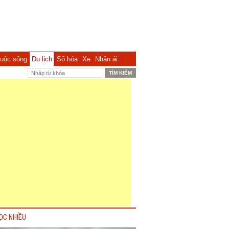
uộc sống
Du lịch
Số hóa
Xe
Nhân ái
ỌC NHIỀU