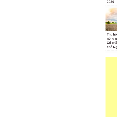
2030
Thu hồ
nông n
Cổ phầ
chè Ng