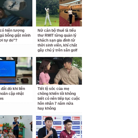
 có hiện tượng
Nữ cán bộ thuế là tiểu
gủ bỗng giật mình
thư RMIT từng quản lý
ơi tự do”?
khách sạn gia đình từ
thời sinh viên, khí chất
gây chú ý trên sân golf
 đắt đỏ khi liên
Tiết lộ sốc của mẹ
 hoãn cập nhật
chồng khiến tôi không
ws
biết có nên tiếp tục cuộc
hôn nhân 7 năm nữa
hay không