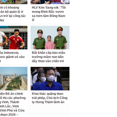
nh có khoảng
HLV Kim Sang-sik: 'Tôi
cán bộ quản lý ở
mong Đình Bắc vươn
n trở lại công tác
xa hơn tầm Đông Nam
dạy
Á'
a Indonesia,
Bắt khẩn cấp bảo mẫu
ore giành vé vào
trường mầm non bắn
t
dây thun vào chân trẻ
iện Đề án chỉnh
Khai thác quặng titan
đô thị các phường
trái phép, Chủ tịch Công
 Vinh, Thành
ty Hưng Thịnh lãnh án
inh Lộc, Vinh
Vinh Phú và Cửa
i đoạn 2026 –