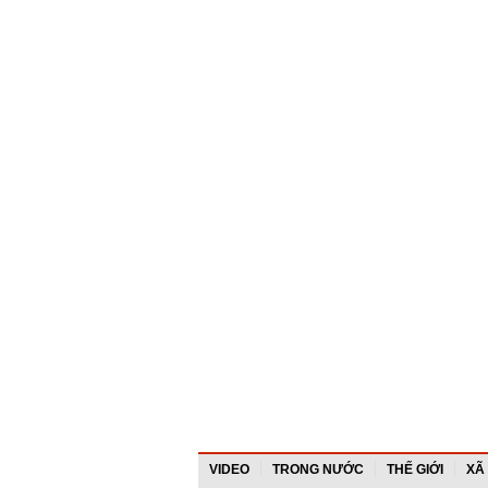
VIDEO
TRONG NƯỚC
THẾ GIỚI
XÃ