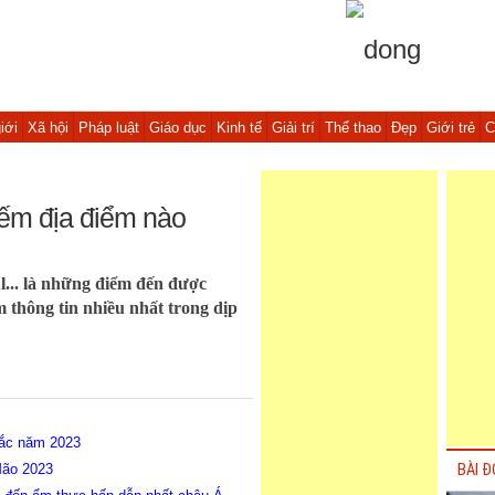
iới
Xã hội
Pháp luật
Giáo dục
Kinh tế
Giải trí
Thể thao
Đẹp
Giới trẻ
C
iếm địa điểm nào
... là những điểm đến được
m thông tin nhiều nhất trong dịp
sắc năm 2023
Mão 2023
BÀI Đ