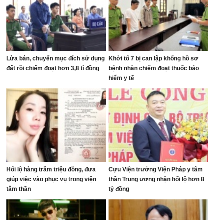
Lừa bán, chuyển mục đích sử dụng
Khởi tố 7 bị can lập khống hồ sơ
đất rồi chiếm đoạt hơn 3,8 tỉ đồng
bệnh nhân chiếm đoạt thuốc bảo
hiểm y tế
Hối lộ hàng trăm triệu đồng, đưa
Cựu Viện trưởng Viện Pháp y tâm
giúp việc vào phục vụ trong viện
thần Trung ương nhận hối lộ hơn 8
tâm thần
tỷ đồng