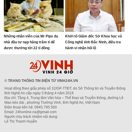
Những nhân viên của Mr Pips dụ
Khởi tố Giám đốc Sở Khoa học và
nhà đầu tư nạp hàng trăm tỉ để
Công nghệ tỉnh Bắc Ninh, điều tra
được thưởng tới 22 tỉ đồng
hành vi nhận hối lộ
®
TRANG THÔNG TIN ĐIỆN TỬ VINH24H.VN
Hoạt động theo giấy phép số 32/GP-TTĐT, do Sở Thông tin và Truyền thông
tỉnh Nghệ An cấp ngày 3 tháng 4 năm 2018
Địa chỉ: Tầng 4, Trung tâm Văn hóa – Thể thao và Truyền thông, đường Lê
Mao kéo dài , phường Trường Vinh, tỉnh Nghệ An, Việt Nam
Điện thoại liên hệ: 0945.795.560
Email: 24honline.na@gmail.com
Người chịu trách nhiệm nội dung:
Lê Thị Thanh Huyền