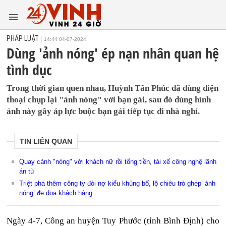
PHÁP LUẬT
14:44 04-07-2024
Dùng 'ảnh nóng' ép nạn nhân quan hệ
tình dục
Trong thời gian quen nhau, Huỳnh Tấn Phúc đã dùng điện
thoại chụp lại "ảnh nóng" với bạn gái, sau đó dùng hình
ảnh này gây áp lực buộc bạn gái tiếp tục đi nhà nghỉ.
TIN LIÊN QUAN
Quay cảnh "nóng" với khách nữ rồi tống tiền, tài xế công nghệ lãnh
án tù
Triệt phá thêm công ty đòi nợ kiểu khủng bố, lộ chiêu trò ghép ‘ảnh
nóng’ đe doạ khách hàng
Ngày 4-7, Công an huyện Tuy Phước (tỉnh Bình Định) cho