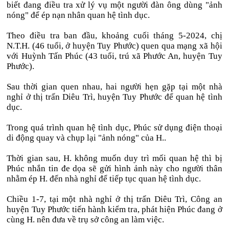
biết đang điều tra xử lý vụ một người đàn ông dùng "ảnh
nóng" để ép nạn nhân quan hệ tình dục.
Theo điều tra ban đầu, khoảng cuối tháng 5-2024, chị
N.T.H. (46 tuổi, ở huyện Tuy Phước) quen qua mạng xã hội
với Huỳnh Tấn Phúc (43 tuổi, trú xã Phước An, huyện Tuy
Phước).
Sau thời gian quen nhau, hai người hẹn gặp tại một nhà
nghỉ ở thị trấn Diêu Trì, huyện Tuy Phước để quan hệ tình
dục.
Trong quá trình quan hệ tình dục, Phúc sử dụng điện thoại
di động quay và chụp lại "ảnh nóng" của H..
Thời gian sau, H. không muốn duy trì mối quan hệ thì bị
Phúc nhắn tin đe dọa sẽ gửi hình ảnh này cho người thân
nhằm ép H. đến nhà nghỉ để tiếp tục quan hệ tình dục.
Chiều 1-7, tại một nhà nghỉ ở thị trấn Diêu Trì, Công an
huyện Tuy Phước tiến hành kiểm tra, phát hiện Phúc đang ở
cùng H. nên đưa về trụ sở công an làm việc.