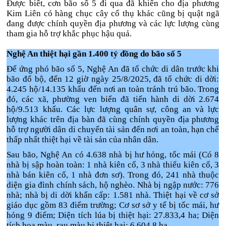
Được biết, cơn bão số 5 đi qua đã khiến cho địa phương
Kim Liên có hàng chục cây cổ thụ khác cũng bị quật ngã
đang được chính quyền địa phương và các lực lượng cùng
tham gia hỗ trợ khắc phục hậu quả.
Nghệ An thiệt hại gần 1.400 tỷ đồng do bão số 5
Để ứng phó bão số 5, Nghệ An đã tổ chức di dân trước khi
bão đổ bộ, đến 12 giờ ngày 25/8/2025, đã tổ chức di dời:
4.245 hộ/14.135 khẩu đến nơi an toàn tránh trú bão. Trong
đó, các xã, phường ven biển đã tiến hành di dời 2.674
hộ/9.513 khẩu. Các lực lượng quân sự, công an và lực
lượng khác trên địa bàn đã cùng chính quyền địa phương
hỗ trợ người dân di chuyển tài sản đến nơi an toàn, hạn chế
thấp nhất thiệt hại về tài sản của nhân dân.
Sau bão, Nghệ An có 4.638 nhà bị hư hỏng, tốc mái (Có 8
nhà bị sập hoàn toàn: 1 nhà kiên cố, 3 nhà thiếu kiên cố, 3
nhà bán kiên cố, 1 nhà đơn sơ). Trong đó, 241 nhà thuộc
diện gia đình chính sách, hộ nghèo. Nhà bị ngập nước: 776
nhà; nhà bị di dời khẩn cấp: 1.581 nhà. Thiệt hại về cơ sở
giáo dục gồm 83 điểm trường; Cơ sơ sở y tế bị tốc mái, hư
hỏng 9 điểm; Diện tích lúa bị thiệt hại: 27.833,4 ha; Diện
tích hoa màu, rau màu bị thiệt hại: 6.604,8 ha.