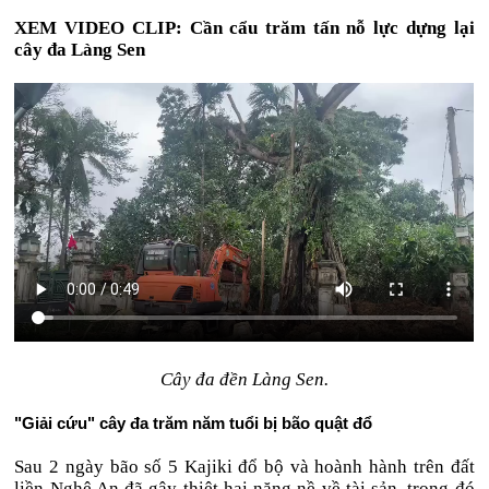
XEM VIDEO CLIP: Cần cẩu trăm tấn nỗ lực dựng lại
cây đa Làng Sen
Cây đa đền Làng Sen.
"Giải cứu" cây đa trăm năm tuổi bị bão quật đổ
Sau 2 ngày bão số 5 Kajiki đổ bộ và hoành hành trên đất
liền Nghệ An đã gây thiệt hại nặng nề về tài sản, trong đó