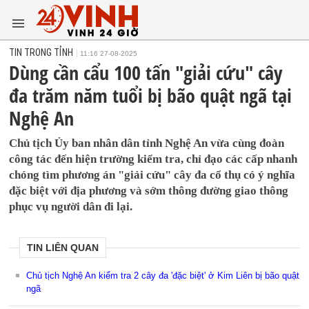
TIN TRONG TỈNH
11:16 27-08-2025
Dùng cần cẩu 100 tấn "giải cứu" cây
đa trăm năm tuổi bị bão quật ngã tại
Nghệ An
Chủ tịch Ủy ban nhân dân tỉnh Nghệ An vừa cùng đoàn
công tác đến hiện trường kiểm tra, chỉ đạo các cấp nhanh
chóng tìm phương án "giải cứu" cây đa cổ thụ có ý nghĩa
đặc biệt với địa phương và sớm thông đường giao thông
phục vụ người dân đi lại.
TIN LIÊN QUAN
Chủ tịch Nghệ An kiểm tra 2 cây đa 'đặc biệt' ở Kim Liên bị bão quật
ngã