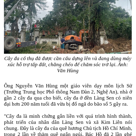
Cây đa cổ thụ đã được cần cẩu dựng lên và đang dùng máy
xúc hỗ trợ tấp đất, chằng chéo để chăm sóc trở lại. Ảnh:
Văn Hùng
Ông Nguyễn Văn Hùng một giáo viên dạy môn lịch Sử
(Trường Trung học Phổ thông Nam Đàn 2, Nghệ An), nhà ở
gần 2 cây đa qua cho biết, cây đa ở đền Làng Sen có niên
đại hơn 200 năm tuổi đã vừa bị đổ ngã do bão số 5 gây ra.
"Cây đa là minh chứng gắn liền với quá trình hình thành,
phát triển của nhân dân Làng Sen và xã Kim Liên nói
chung. Đây là cây đa của quê hương Chủ tịch Hồ Chí Minh,
trong 2 lần về thăm quê ngắn ngủi, Bác Hồ đã 2 lần ghé