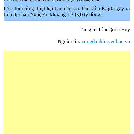
Ước tính tổng thiệt hại ban đầu sau bão số 5 Kajiki gây ra
trên địa bàn Nghệ An khoảng 1.393,0 tỷ đồng.
Tác giả: Trần Quốc Huy
Nguồn tin:
congdankhuyenhoc.vn