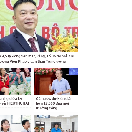
 4,5 tỷ đồng tiền mặt, vàng, sổ đỏ tại nhà cựu
rưởng Viện Pháp y tâm thần Trung ương
an hệ giữa Lý
Cả nước dự kiến giảm
ỳ và HIEUTHUHAI
hơn 17.000 đầu mối
trường công