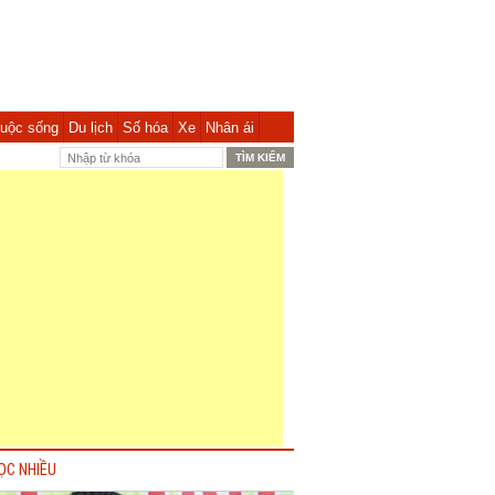
uộc sống
Du lịch
Số hóa
Xe
Nhân ái
ỌC NHIỀU