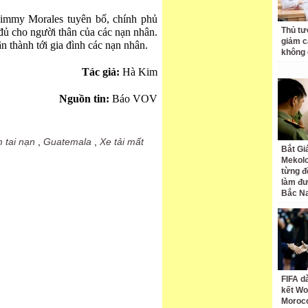
Jimmy Morales tuyên bố, chính phủ
Thủ tư
đủ cho người thân của các nạn nhân.
giảm cá
n thành tới gia đình các nạn nhân.
không 
Tác giả:
Hà Kim
Nguồn tin:
Báo VOV
 tai nạn
,
Guatemala
,
Xe tải mất
Bắt Gi
Mekolo
từng đ
làm đư
Bắc N
FIFA d
kết Wo
Moroc