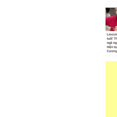
Livest
tuổi' 
ngã ng
hiện t
Cương 