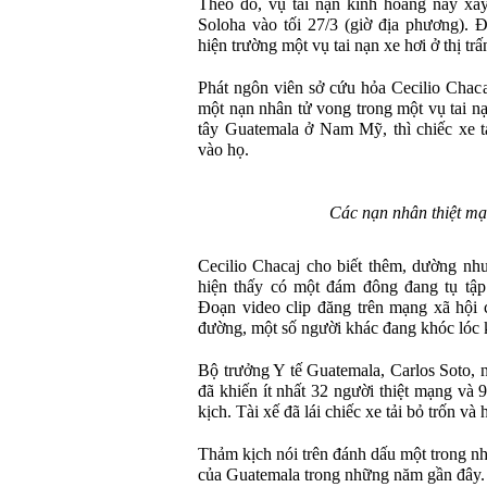
Theo đó, vụ tai nạn kinh hoàng này xảy
Soloha vào tối 27/3 (giờ địa phương). 
hiện trường một vụ tai nạn xe hơi ở thị tr
Phát ngôn viên sở cứu hỏa Cecilio Chaca
một nạn nhân tử vong trong một vụ tai n
tây Guatemala ở Nam Mỹ, thì chiếc xe tả
vào họ.
Các nạn nhân thiệt mạ
Cecilio Chacaj cho biết thêm, dường nh
hiện thấy có một đám đông đang tụ tập
Đoạn video clip đăng trên mạng xã hội ch
đường, một số người khác đang khóc lóc 
Bộ trưởng Y tế Guatemala, Carlos Soto, n
đã khiến ít nhất 32 người thiệt mạng và 
kịch. Tài xế đã lái chiếc xe tải bỏ trốn và
Thảm kịch nói trên đánh dấu một trong nhữ
của Guatemala trong những năm gần đây.