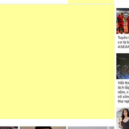
Tuyển 
cơ bị 
ASEAN
Việt N
tịch tậ
năm, c
về sốn
thự ng