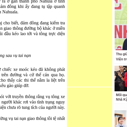
 ra ở gần thành phố Nahula ở tỉnh
Đám đông khi ấy đang tụ tập quanh
ấn Nahuala.
j cho biết, đám đông đang kiểm tra
ạn giao thông đường bộ khác ở miền
i đầu kéo lao tới và tông trực diện
Thu giữ
ng sau vụ tai nạn
Viện t
ư chiếc xe moóc kéo đã không phát
 trên đường và cứ thế cán qua họ.
o thấy các thi thể nằm la liệt trên
kêu gào giúp đỡ.
Mối qu
ói với truyền thông rằng vụ tông xe
Nhã K
9 người khác rơi vào tình trạng nguy
 hiện chưa rõ tung tích của người này.
ng vụ tai nạn giao thông tồi tệ nhất