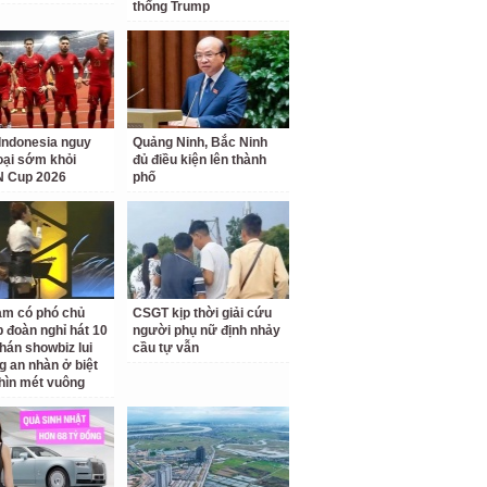
thống Trump
Indonesia nguy
Quảng Ninh, Bắc Ninh
loại sớm khỏi
đủ điều kiện lên thành
 Cup 2026
phố
am có phó chủ
CSGT kịp thời giải cứu
p đoàn nghỉ hát 10
người phụ nữ định nhảy
hán showbiz lui
cầu tự vẫn
g an nhàn ở biệt
hìn mét vuông