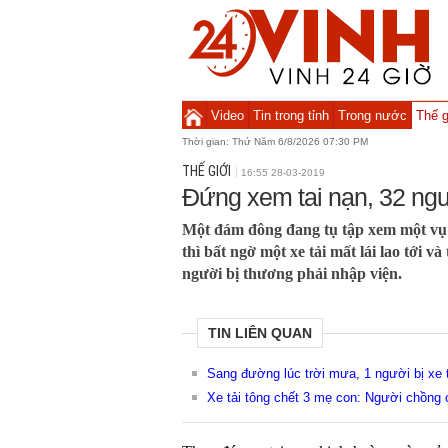
Video
Tin trong tỉnh
Trong nước
Thế g
Thời gian:
Thứ Năm 6/8/2026 07:30 PM
THẾ GIỚI
16:55 28-03-2019
Đứng xem tai nạn, 32 ngườ
Một đám đông đang tụ tập xem một vụ 
thì bất ngờ một xe tải mất lái lao tới và
người bị thương phải nhập viện.
TIN LIÊN QUAN
Sang đường lúc trời mưa, 1 người bị xe t
Xe tải tông chết 3 mẹ con: Người chồng c