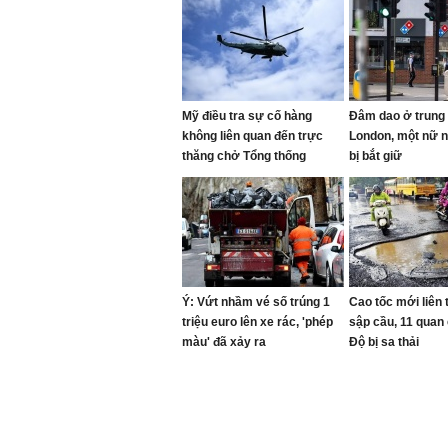
Mỹ điều tra sự cố hàng
Đâm dao ở trung
không liên quan đến trực
London, một nữ 
thăng chở Tổng thống
bị bắt giữ
Trump
Ý: Vứt nhầm vé số trúng 1
Cao tốc mới liên t
triệu euro lên xe rác, 'phép
sập cầu, 11 quan
màu' đã xảy ra
Độ bị sa thải