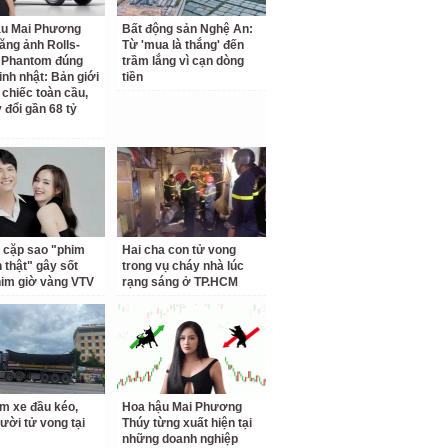
ậu Mai Phương
Bất động sản Nghệ An:
ăng ảnh Rolls-
Từ 'mua là thắng' đến
 Phantom đúng
trầm lắng vì cạn dòng
inh nhật: Bản giới
tiền
 chiếc toàn cầu,
 đổi gần 68 tỷ
 cặp sao "phim
Hai cha con tử vong
h thật" gây sốt
trong vụ cháy nhà lúc
him giờ vàng VTV
rạng sáng ở TP.HCM
m xe đầu kéo,
Hoa hậu Mai Phương
ười tử vong tại
Thúy từng xuất hiện tại
những doanh nghiệp