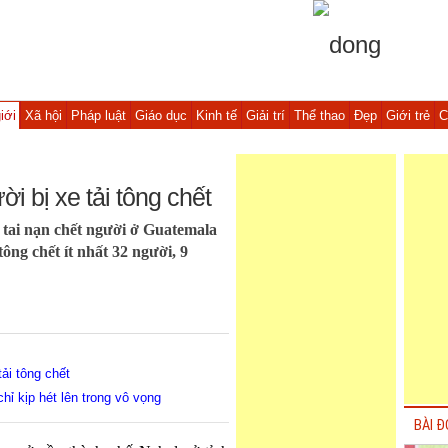
iới
Xã hội
Pháp luật
Giáo dục
Kinh tế
Giải trí
Thể thao
Đẹp
Giới trẻ
C
i bị xe tải tông chết
tai nạn chết người ở Guatemala
 tông chết ít nhất 32 người, 9
ải tông chết
hỉ kịp hét lên trong vô vọng
BÀI Đ