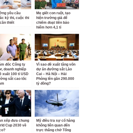
ớng yêu cầu
Mẹ giết con ruột, tạo
c kỳ thi, cuộc thi
hiện trường giả để
cần thiết
chiếm đoạt tiền bảo
hiểm hơn 4,1 tỉ
ám đốc Công ty
Vì sao đề xuất tăng vốn
r, doanh nghiệp
dự án đường sắt Lào
ề xuất 100 tỉ USD
Cai – Hà Nội – Hải
ờng sắt cao tốc
Phòng lên gần 290.000
am
tỷ đồng?
àn xếp đưa chung
Mỹ điều tra sự cố hàng
rld Cup 2030 về
không liên quan đến
co?
trực thăng chở Tổng