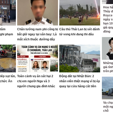
Hoa h
Thúy đ
Royce
ngày s
hạn 10
giá quy
 tâm
Chân tướng nam phi công bị
Cầu thủ Thái Lan bị sét đánh
đồng
nghi phạm
bắt giữ ngay tại sân bay: Là
tử vong khi đang thi đấu
mắt xích thuộc đường dây
buôn bán ma túy quốc tế
Những
giả tìn
trên p
iếp sụt lún,
Toàn cảnh vụ án sát hại 2
Động đất tại Nhật Bản: 2
 chức Ấn
chị em người Nga và 3
nhân viên thiệt mạng vì bị ép
người chung gia đình khác
quay lại cửa hàng cất tiền
tại Thái Lan
Va chạ
một ng
chỗ