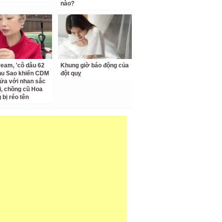
nào?
ream, 'cô dâu 62
Khung giờ báo động của
Thu Sao khiến CDM
đột quỵ
ửa với nhan sắc
ại, chồng cũ Hoa
bị réo tên